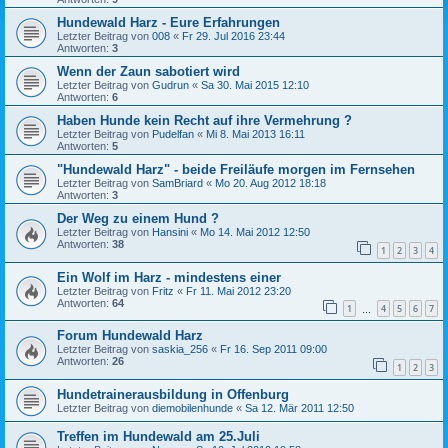
Hundewald Harz - Eure Erfahrungen
Letzter Beitrag von
008
«
Fr 29. Jul 2016 23:44
Antworten:
3
Wenn der Zaun sabotiert wird
Letzter Beitrag von
Gudrun
«
Sa 30. Mai 2015 12:10
Antworten:
6
Haben Hunde kein Recht auf ihre Vermehrung ?
Letzter Beitrag von
Pudelfan
«
Mi 8. Mai 2013 16:11
Antworten:
5
"Hundewald Harz" - beide Freiläufe morgen im Fernsehen
Letzter Beitrag von
SamBriard
«
Mo 20. Aug 2012 18:18
Antworten:
3
Der Weg zu einem Hund ?
Letzter Beitrag von
Hansini
«
Mo 14. Mai 2012 12:50
Antworten:
38
1
2
3
4
Ein Wolf im Harz - mindestens einer
Letzter Beitrag von
Fritz
«
Fr 11. Mai 2012 23:20
Antworten:
64
1
4
5
6
7
…
Forum Hundewald Harz
Letzter Beitrag von
saskia_256
«
Fr 16. Sep 2011 09:00
Antworten:
26
1
2
3
Hundetrainerausbildung in Offenburg
Letzter Beitrag von
diemobilenhunde
«
Sa 12. Mär 2011 12:50
Treffen im Hundewald am 25.Juli