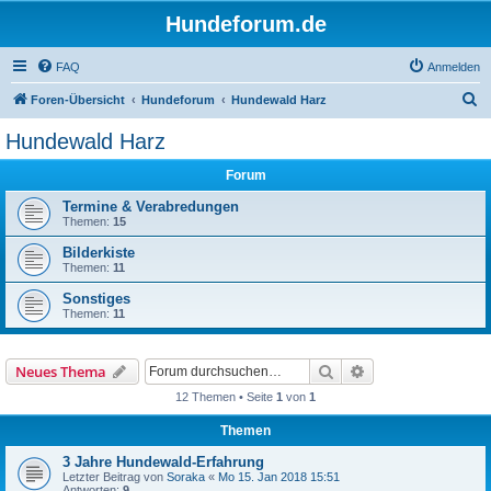
Hundeforum.de
FAQ
Anmelden
S
Foren-Übersicht
Hundeforum
Hundewald Harz
u
Hundewald Harz
c
Forum
h
e
Termine & Verabredungen
Themen:
15
Bilderkiste
Themen:
11
Sonstiges
Themen:
11
Suche
Erweiterte Suche
Neues Thema
12 Themen • Seite
1
von
1
Themen
3 Jahre Hundewald-Erfahrung
Letzter Beitrag von
Soraka
«
Mo 15. Jan 2018 15:51
Antworten:
9