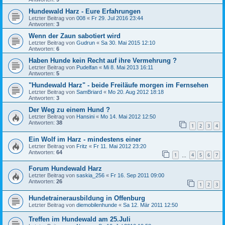
Hundewald Harz - Eure Erfahrungen
Letzter Beitrag von
008
«
Fr 29. Jul 2016 23:44
Antworten:
3
Wenn der Zaun sabotiert wird
Letzter Beitrag von
Gudrun
«
Sa 30. Mai 2015 12:10
Antworten:
6
Haben Hunde kein Recht auf ihre Vermehrung ?
Letzter Beitrag von
Pudelfan
«
Mi 8. Mai 2013 16:11
Antworten:
5
"Hundewald Harz" - beide Freiläufe morgen im Fernsehen
Letzter Beitrag von
SamBriard
«
Mo 20. Aug 2012 18:18
Antworten:
3
Der Weg zu einem Hund ?
Letzter Beitrag von
Hansini
«
Mo 14. Mai 2012 12:50
Antworten:
38
1
2
3
4
Ein Wolf im Harz - mindestens einer
Letzter Beitrag von
Fritz
«
Fr 11. Mai 2012 23:20
Antworten:
64
1
4
5
6
7
…
Forum Hundewald Harz
Letzter Beitrag von
saskia_256
«
Fr 16. Sep 2011 09:00
Antworten:
26
1
2
3
Hundetrainerausbildung in Offenburg
Letzter Beitrag von
diemobilenhunde
«
Sa 12. Mär 2011 12:50
Treffen im Hundewald am 25.Juli