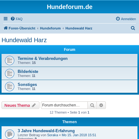
Hundeforum.de
FAQ
Anmelden
S
Foren-Übersicht
Hundeforum
Hundewald Harz
u
Hundewald Harz
c
Forum
h
e
Termine & Verabredungen
Themen:
15
Bilderkiste
Themen:
11
Sonstiges
Themen:
11
Suche
Erweiterte Suche
Neues Thema
12 Themen • Seite
1
von
1
Themen
3 Jahre Hundewald-Erfahrung
Letzter Beitrag von
Soraka
«
Mo 15. Jan 2018 15:51
Antworten:
9