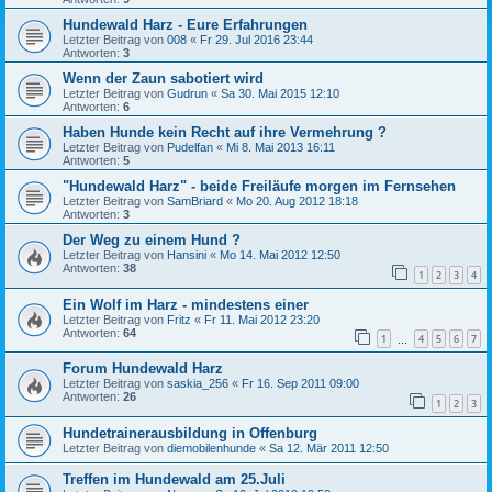
Hundewald Harz - Eure Erfahrungen
Letzter Beitrag von
008
«
Fr 29. Jul 2016 23:44
Antworten:
3
Wenn der Zaun sabotiert wird
Letzter Beitrag von
Gudrun
«
Sa 30. Mai 2015 12:10
Antworten:
6
Haben Hunde kein Recht auf ihre Vermehrung ?
Letzter Beitrag von
Pudelfan
«
Mi 8. Mai 2013 16:11
Antworten:
5
"Hundewald Harz" - beide Freiläufe morgen im Fernsehen
Letzter Beitrag von
SamBriard
«
Mo 20. Aug 2012 18:18
Antworten:
3
Der Weg zu einem Hund ?
Letzter Beitrag von
Hansini
«
Mo 14. Mai 2012 12:50
Antworten:
38
1
2
3
4
Ein Wolf im Harz - mindestens einer
Letzter Beitrag von
Fritz
«
Fr 11. Mai 2012 23:20
Antworten:
64
1
4
5
6
7
…
Forum Hundewald Harz
Letzter Beitrag von
saskia_256
«
Fr 16. Sep 2011 09:00
Antworten:
26
1
2
3
Hundetrainerausbildung in Offenburg
Letzter Beitrag von
diemobilenhunde
«
Sa 12. Mär 2011 12:50
Treffen im Hundewald am 25.Juli