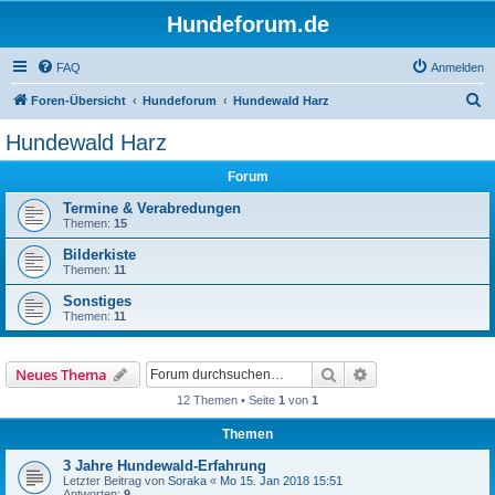
Hundeforum.de
FAQ
Anmelden
S
Foren-Übersicht
Hundeforum
Hundewald Harz
u
Hundewald Harz
c
Forum
h
e
Termine & Verabredungen
Themen:
15
Bilderkiste
Themen:
11
Sonstiges
Themen:
11
Suche
Erweiterte Suche
Neues Thema
12 Themen • Seite
1
von
1
Themen
3 Jahre Hundewald-Erfahrung
Letzter Beitrag von
Soraka
«
Mo 15. Jan 2018 15:51
Antworten:
9