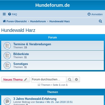
Hundeforum.de
FAQ
Anmelden
S
Foren-Übersicht
Hundeforum
Hundewald Harz
u
Hundewald Harz
c
Forum
h
e
Termine & Verabredungen
Themen:
15
Bilderkiste
Themen:
11
Sonstiges
Themen:
11
Suche
Erweiterte Suche
Neues Thema
12 Themen • Seite
1
von
1
Themen
3 Jahre Hundewald-Erfahrung
Letzter Beitrag von
Soraka
«
Mo 15. Jan 2018 15:51
Antworten:
9