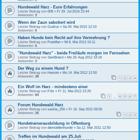
Hundewald Harz - Eure Erfahrungen
Letzter Beitrag von
008
«
Fr 29. Jul 2016 23:44
Antworten:
3
Wenn der Zaun sabotiert wird
Letzter Beitrag von
Gudrun
«
Sa 30. Mai 2015 12:10
Antworten:
6
Haben Hunde kein Recht auf ihre Vermehrung ?
Letzter Beitrag von
Pudelfan
«
Mi 8. Mai 2013 16:11
Antworten:
5
"Hundewald Harz" - beide Freiläufe morgen im Fernsehen
Letzter Beitrag von
SamBriard
«
Mo 20. Aug 2012 18:18
Antworten:
3
Der Weg zu einem Hund ?
Letzter Beitrag von
Hansini
«
Mo 14. Mai 2012 12:50
Antworten:
38
1
2
3
4
Ein Wolf im Harz - mindestens einer
Letzter Beitrag von
Fritz
«
Fr 11. Mai 2012 23:20
Antworten:
64
1
4
5
6
7
…
Forum Hundewald Harz
Letzter Beitrag von
saskia_256
«
Fr 16. Sep 2011 09:00
Antworten:
26
1
2
3
Hundetrainerausbildung in Offenburg
Letzter Beitrag von
diemobilenhunde
«
Sa 12. Mär 2011 12:50
Treffen im Hundewald am 25.Juli