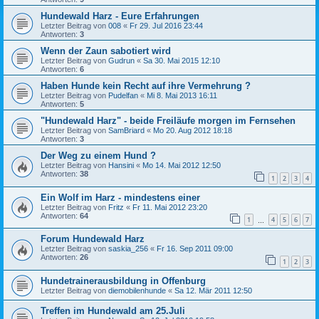
Hundewald Harz - Eure Erfahrungen
Letzter Beitrag von
008
«
Fr 29. Jul 2016 23:44
Antworten:
3
Wenn der Zaun sabotiert wird
Letzter Beitrag von
Gudrun
«
Sa 30. Mai 2015 12:10
Antworten:
6
Haben Hunde kein Recht auf ihre Vermehrung ?
Letzter Beitrag von
Pudelfan
«
Mi 8. Mai 2013 16:11
Antworten:
5
"Hundewald Harz" - beide Freiläufe morgen im Fernsehen
Letzter Beitrag von
SamBriard
«
Mo 20. Aug 2012 18:18
Antworten:
3
Der Weg zu einem Hund ?
Letzter Beitrag von
Hansini
«
Mo 14. Mai 2012 12:50
Antworten:
38
1
2
3
4
Ein Wolf im Harz - mindestens einer
Letzter Beitrag von
Fritz
«
Fr 11. Mai 2012 23:20
Antworten:
64
1
4
5
6
7
…
Forum Hundewald Harz
Letzter Beitrag von
saskia_256
«
Fr 16. Sep 2011 09:00
Antworten:
26
1
2
3
Hundetrainerausbildung in Offenburg
Letzter Beitrag von
diemobilenhunde
«
Sa 12. Mär 2011 12:50
Treffen im Hundewald am 25.Juli