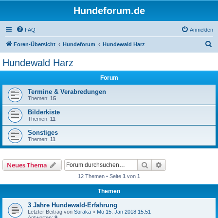
Hundeforum.de
FAQ
Anmelden
S
Foren-Übersicht
Hundeforum
Hundewald Harz
u
Hundewald Harz
c
Forum
h
e
Termine & Verabredungen
Themen:
15
Bilderkiste
Themen:
11
Sonstiges
Themen:
11
Suche
Erweiterte Suche
Neues Thema
12 Themen • Seite
1
von
1
Themen
3 Jahre Hundewald-Erfahrung
Letzter Beitrag von
Soraka
«
Mo 15. Jan 2018 15:51
Antworten:
9