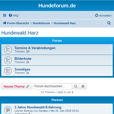
Hundeforum.de
FAQ
Anmelden
S
Foren-Übersicht
Hundeforum
Hundewald Harz
u
Hundewald Harz
c
Forum
h
e
Termine & Verabredungen
Themen:
15
Bilderkiste
Themen:
11
Sonstiges
Themen:
11
Suche
Erweiterte Suche
Neues Thema
12 Themen • Seite
1
von
1
Themen
3 Jahre Hundewald-Erfahrung
Letzter Beitrag von
Soraka
«
Mo 15. Jan 2018 15:51
Antworten:
9