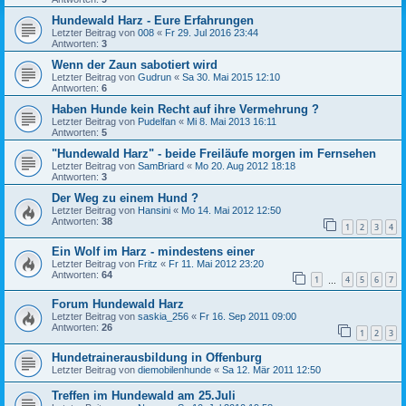
Hundewald Harz - Eure Erfahrungen
Letzter Beitrag von
008
«
Fr 29. Jul 2016 23:44
Antworten:
3
Wenn der Zaun sabotiert wird
Letzter Beitrag von
Gudrun
«
Sa 30. Mai 2015 12:10
Antworten:
6
Haben Hunde kein Recht auf ihre Vermehrung ?
Letzter Beitrag von
Pudelfan
«
Mi 8. Mai 2013 16:11
Antworten:
5
"Hundewald Harz" - beide Freiläufe morgen im Fernsehen
Letzter Beitrag von
SamBriard
«
Mo 20. Aug 2012 18:18
Antworten:
3
Der Weg zu einem Hund ?
Letzter Beitrag von
Hansini
«
Mo 14. Mai 2012 12:50
Antworten:
38
1
2
3
4
Ein Wolf im Harz - mindestens einer
Letzter Beitrag von
Fritz
«
Fr 11. Mai 2012 23:20
Antworten:
64
1
4
5
6
7
…
Forum Hundewald Harz
Letzter Beitrag von
saskia_256
«
Fr 16. Sep 2011 09:00
Antworten:
26
1
2
3
Hundetrainerausbildung in Offenburg
Letzter Beitrag von
diemobilenhunde
«
Sa 12. Mär 2011 12:50
Treffen im Hundewald am 25.Juli