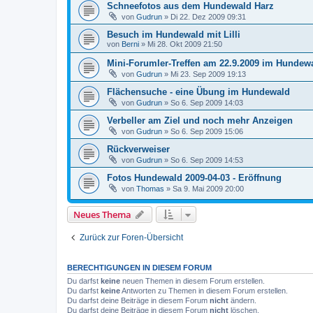
Schneefotos aus dem Hundewald Harz
von
Gudrun
»
Di 22. Dez 2009 09:31
Besuch im Hundewald mit Lilli
von
Berni
»
Mi 28. Okt 2009 21:50
Mini-Forumler-Treffen am 22.9.2009 im Hundew
von
Gudrun
»
Mi 23. Sep 2009 19:13
Flächensuche - eine Übung im Hundewald
von
Gudrun
»
So 6. Sep 2009 14:03
Verbeller am Ziel und noch mehr Anzeigen
von
Gudrun
»
So 6. Sep 2009 15:06
Rückverweiser
von
Gudrun
»
So 6. Sep 2009 14:53
Fotos Hundewald 2009-04-03 - Eröffnung
von
Thomas
»
Sa 9. Mai 2009 20:00
Neues Thema
Zurück zur Foren-Übersicht
BERECHTIGUNGEN IN DIESEM FORUM
Du darfst
keine
neuen Themen in diesem Forum erstellen.
Du darfst
keine
Antworten zu Themen in diesem Forum erstellen.
Du darfst deine Beiträge in diesem Forum
nicht
ändern.
Du darfst deine Beiträge in diesem Forum
nicht
löschen.