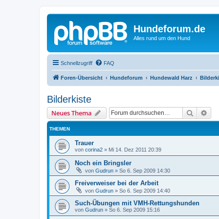
Hundeforum.de
Alles rund um den Hund
Schnellzugriff
FAQ
Foren-Übersicht
Hundeforum
Hundewald Harz
Bilderk
Bilderkiste
Suche
Erw
Neues Thema
THEMEN
Trauer
von
corina2
»
Mi 14. Dez 2011 20:39
Noch ein Bringsler
von
Gudrun
»
So 6. Sep 2009 14:30
Freiverweiser bei der Arbeit
von
Gudrun
»
So 6. Sep 2009 14:40
Such-Übungen mit VMH-Rettungshunden
von
Gudrun
»
So 6. Sep 2009 15:16