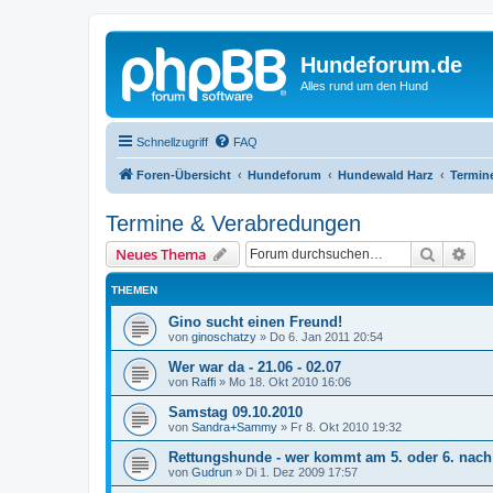
Hundeforum.de
Alles rund um den Hund
Schnellzugriff
FAQ
Foren-Übersicht
Hundeforum
Hundewald Harz
Termin
Termine & Verabredungen
Suche
Erw
Neues Thema
THEMEN
Gino sucht einen Freund!
von
ginoschatzy
»
Do 6. Jan 2011 20:54
Wer war da - 21.06 - 02.07
von
Raffi
»
Mo 18. Okt 2010 16:06
Samstag 09.10.2010
von
Sandra+Sammy
»
Fr 8. Okt 2010 19:32
Rettungshunde - wer kommt am 5. oder 6. nach
von
Gudrun
»
Di 1. Dez 2009 17:57