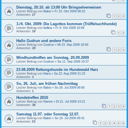
Dienstag, 20.10. ab 13:00 Uhr Bringselverweisen
Letzter Beitrag von
Babsi
«
Fr 23. Okt 2009 08:15
Antworten:
27
1
2
3
3./4. Okt. 2009: Die Lagottos kommen (Trüffelsuchhunde)
Letzter Beitrag von
bellina
«
Fr 9. Okt 2009 10:08
Antworten:
18
1
2
Hallo Gudrun und andere Foris
Letzter Beitrag von
Gudrun
«
Mi 23. Sep 2009 18:59
Antworten:
28
1
2
3
Windhundtreffen am Sonntag, 20.09.2009
Letzter Beitrag von
Gudrun
«
Sa 12. Sep 2009 19:37
23.08.2009 Rettungshunde im Hundewald Harz
Letzter Beitrag von
Kiara
«
Sa 22. Aug 2009 21:23
Antworten:
3
So, 26. Juli, am frühen Nachmittag
Letzter Beitrag von
Babsi
«
So 26. Jul 2009 09:05
Antworten:
1
Hundetreffen 2010
Letzter Beitrag von
Nanne
«
Di 21. Jul 2009 14:21
Antworten:
38
1
2
3
4
Samstag 11.07. oder Sonntag 12.07.
Letzter Beitrag von
Babsi
«
So 19. Jul 2009 09:41
Antworten:
53
1
2
3
4
5
6