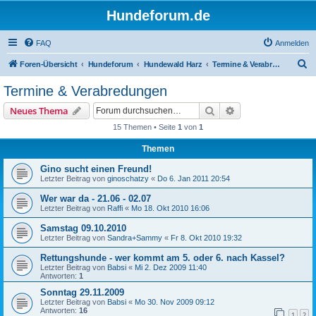
Hundeforum.de
FAQ
Anmelden
S
Foren-Übersicht
Hundeforum
Hundewald Harz
Termine & Verabredungen
u
Termine & Verabredungen
c
Suche
Erweiterte Suche
Neues Thema
h
15 Themen • Seite
1
von
1
e
Themen
Gino sucht einen Freund!
Letzter Beitrag von
ginoschatzy
«
Do 6. Jan 2011 20:54
Wer war da - 21.06 - 02.07
Letzter Beitrag von
Raffi
«
Mo 18. Okt 2010 16:06
Samstag 09.10.2010
Letzter Beitrag von
Sandra+Sammy
«
Fr 8. Okt 2010 19:32
Rettungshunde - wer kommt am 5. oder 6. nach Kassel?
Letzter Beitrag von
Babsi
«
Mi 2. Dez 2009 11:40
Antworten:
1
Sonntag 29.11.2009
Letzter Beitrag von
Babsi
«
Mo 30. Nov 2009 09:12
Antworten:
16
1
2