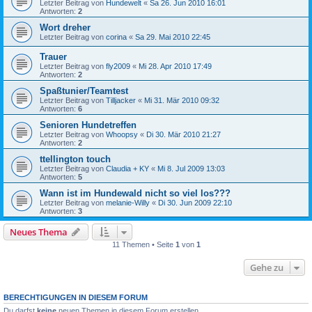
Letzter Beitrag von
Hundewelt
«
Sa 26. Jun 2010 16:01
Antworten:
2
Wort dreher
Letzter Beitrag von
corina
«
Sa 29. Mai 2010 22:45
Trauer
Letzter Beitrag von
fly2009
«
Mi 28. Apr 2010 17:49
Antworten:
2
Spaßtunier/Teamtest
Letzter Beitrag von
Tilljacker
«
Mi 31. Mär 2010 09:32
Antworten:
6
Senioren Hundetreffen
Letzter Beitrag von
Whoopsy
«
Di 30. Mär 2010 21:27
Antworten:
2
ttellington touch
Letzter Beitrag von
Claudia + KY
«
Mi 8. Jul 2009 13:03
Antworten:
5
Wann ist im Hundewald nicht so viel los???
Letzter Beitrag von
melanie-Willy
«
Di 30. Jun 2009 22:10
Antworten:
3
Neues Thema
11 Themen • Seite
1
von
1
Gehe zu
BERECHTIGUNGEN IN DIESEM FORUM
Du darfst
keine
neuen Themen in diesem Forum erstellen.