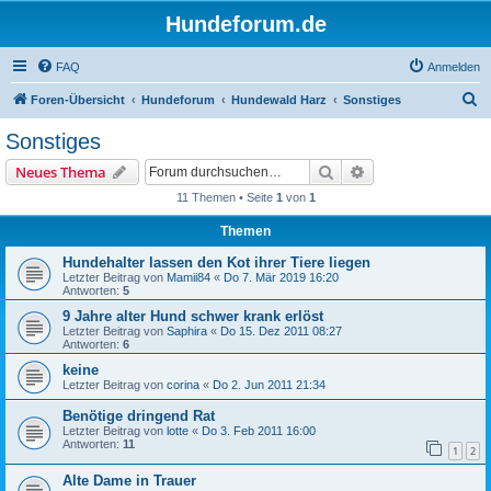
Hundeforum.de
FAQ
Anmelden
S
Foren-Übersicht
Hundeforum
Hundewald Harz
Sonstiges
u
Sonstiges
c
Suche
Erweiterte Suche
Neues Thema
h
11 Themen • Seite
1
von
1
e
Themen
Hundehalter lassen den Kot ihrer Tiere liegen
Letzter Beitrag von
Mamii84
«
Do 7. Mär 2019 16:20
Antworten:
5
9 Jahre alter Hund schwer krank erlöst
Letzter Beitrag von
Saphira
«
Do 15. Dez 2011 08:27
Antworten:
6
keine
Letzter Beitrag von
corina
«
Do 2. Jun 2011 21:34
Benötige dringend Rat
Letzter Beitrag von
lotte
«
Do 3. Feb 2011 16:00
Antworten:
11
1
2
Alte Dame in Trauer