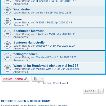
Letzter Beitrag von
Hundewelt
«
Sa 26. Jun 2010 16:01
Antworten:
2
Wort dreher
Letzter Beitrag von
corina
«
Sa 29. Mai 2010 22:45
Trauer
Letzter Beitrag von
fly2009
«
Mi 28. Apr 2010 17:49
Antworten:
2
Spaßtunier/Teamtest
Letzter Beitrag von
Tilljacker
«
Mi 31. Mär 2010 09:32
Antworten:
6
Senioren Hundetreffen
Letzter Beitrag von
Whoopsy
«
Di 30. Mär 2010 21:27
Antworten:
2
ttellington touch
Letzter Beitrag von
Claudia + KY
«
Mi 8. Jul 2009 13:03
Antworten:
5
Wann ist im Hundewald nicht so viel los???
Letzter Beitrag von
melanie-Willy
«
Di 30. Jun 2009 22:10
Antworten:
3
Neues Thema
11 Themen • Seite
1
von
1
Gehe zu
BERECHTIGUNGEN IN DIESEM FORUM
Du darfst
keine
neuen Themen in diesem Forum erstellen.