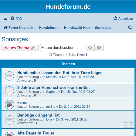
Hundeforum.de
FAQ
Anmelden
S
Foren-Übersicht
Hundeforum
Hundewald Harz
Sonstiges
u
Sonstiges
c
Suche
Erweiterte Suche
Neues Thema
h
11 Themen • Seite
1
von
1
e
Themen
Hundehalter lassen den Kot ihrer Tiere liegen
Letzter Beitrag von
Mamii84
«
Do 7. Mär 2019 16:20
Antworten:
5
9 Jahre alter Hund schwer krank erlöst
Letzter Beitrag von
Saphira
«
Do 15. Dez 2011 08:27
Antworten:
6
keine
Letzter Beitrag von
corina
«
Do 2. Jun 2011 21:34
Benötige dringend Rat
Letzter Beitrag von
lotte
«
Do 3. Feb 2011 16:00
Antworten:
11
1
2
Alte Dame in Trauer