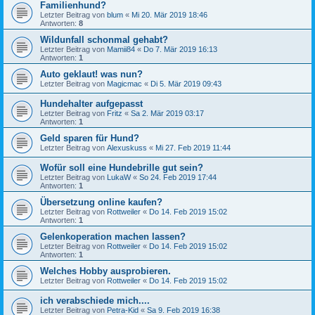
Familienhund?
Letzter Beitrag von
blum
«
Mi 20. Mär 2019 18:46
Antworten:
8
Wildunfall schonmal gehabt?
Letzter Beitrag von
Mamii84
«
Do 7. Mär 2019 16:13
Antworten:
1
Auto geklaut! was nun?
Letzter Beitrag von
Magicmac
«
Di 5. Mär 2019 09:43
Hundehalter aufgepasst
Letzter Beitrag von
Fritz
«
Sa 2. Mär 2019 03:17
Antworten:
1
Geld sparen für Hund?
Letzter Beitrag von
Alexuskuss
«
Mi 27. Feb 2019 11:44
Wofür soll eine Hundebrille gut sein?
Letzter Beitrag von
LukaW
«
So 24. Feb 2019 17:44
Antworten:
1
Übersetzung online kaufen?
Letzter Beitrag von
Rottweiler
«
Do 14. Feb 2019 15:02
Antworten:
1
Gelenkoperation machen lassen?
Letzter Beitrag von
Rottweiler
«
Do 14. Feb 2019 15:02
Antworten:
1
Welches Hobby ausprobieren.
Letzter Beitrag von
Rottweiler
«
Do 14. Feb 2019 15:02
ich verabschiede mich....
Letzter Beitrag von
Petra-Kid
«
Sa 9. Feb 2019 16:38