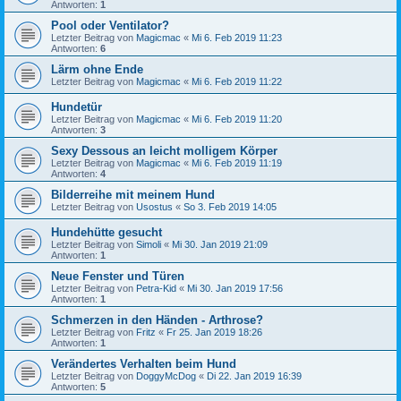
Antworten:
1
Pool oder Ventilator?
Letzter Beitrag von
Magicmac
«
Mi 6. Feb 2019 11:23
Antworten:
6
Lärm ohne Ende
Letzter Beitrag von
Magicmac
«
Mi 6. Feb 2019 11:22
Hundetür
Letzter Beitrag von
Magicmac
«
Mi 6. Feb 2019 11:20
Antworten:
3
Sexy Dessous an leicht molligem Körper
Letzter Beitrag von
Magicmac
«
Mi 6. Feb 2019 11:19
Antworten:
4
Bilderreihe mit meinem Hund
Letzter Beitrag von
Usostus
«
So 3. Feb 2019 14:05
Hundehütte gesucht
Letzter Beitrag von
Simoli
«
Mi 30. Jan 2019 21:09
Antworten:
1
Neue Fenster und Türen
Letzter Beitrag von
Petra-Kid
«
Mi 30. Jan 2019 17:56
Antworten:
1
Schmerzen in den Händen - Arthrose?
Letzter Beitrag von
Fritz
«
Fr 25. Jan 2019 18:26
Antworten:
1
Verändertes Verhalten beim Hund
Letzter Beitrag von
DoggyMcDog
«
Di 22. Jan 2019 16:39
Antworten:
5