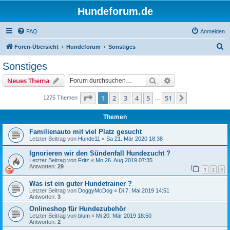
Hundeforum.de
FAQ
Anmelden
S
Foren-Übersicht
Hundeforum
Sonstiges
u
Sonstiges
c
Suche
Erweiterte Suche
Neues Thema
h
e
Seite
1
von
51
1
2
3
4
5
51
Nächste
1275 Themen
…
Themen
Familienauto mit viel Platz gesucht
Letzter Beitrag von
Hunde11
«
Sa 21. Mär 2020 18:38
Ignorieren wir den Sündenfall Hundezucht ?
Letzter Beitrag von
Fritz
«
Mo 26. Aug 2019 07:35
Antworten:
29
1
2
3
Was ist ein guter Hundetrainer ?
Letzter Beitrag von
DoggyMcDog
«
Di 7. Mai 2019 14:51
Antworten:
3
Onlineshop für Hundezubehör
Letzter Beitrag von
blum
«
Mi 20. Mär 2019 18:50
Antworten:
2