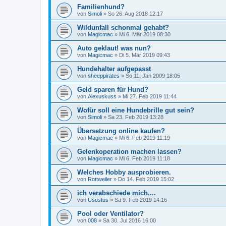
Familienhund?
von
Simoli
»
So 26. Aug 2018 12:17
Wildunfall schonmal gehabt?
von
Magicmac
»
Mi 6. Mär 2019 08:30
Auto geklaut! was nun?
von
Magicmac
»
Di 5. Mär 2019 09:43
Hundehalter aufgepasst
von
sheeppirates
»
So 11. Jan 2009 18:05
Geld sparen für Hund?
von
Alexuskuss
»
Mi 27. Feb 2019 11:44
Wofür soll eine Hundebrille gut sein?
von
Simoli
»
Sa 23. Feb 2019 13:28
Übersetzung online kaufen?
von
Magicmac
»
Mi 6. Feb 2019 11:19
Gelenkoperation machen lassen?
von
Magicmac
»
Mi 6. Feb 2019 11:18
Welches Hobby ausprobieren.
von
Rottweiler
»
Do 14. Feb 2019 15:02
ich verabschiede mich....
von
Usostus
»
Sa 9. Feb 2019 14:16
Pool oder Ventilator?
von
008
»
Sa 30. Jul 2016 16:00