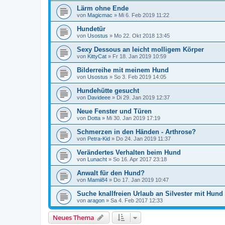
Lärm ohne Ende
von
Magicmac
»
Mi 6. Feb 2019 11:22
Hundetür
von
Usostus
»
Mo 22. Okt 2018 13:45
Sexy Dessous an leicht molligem Körper
von
KittyCat
»
Fr 18. Jan 2019 10:59
Bilderreihe mit meinem Hund
von
Usostus
»
So 3. Feb 2019 14:05
Hundehütte gesucht
von
Davideee
»
Di 29. Jan 2019 12:37
Neue Fenster und Türen
von
Dotta
»
Mi 30. Jan 2019 17:19
Schmerzen in den Händen - Arthrose?
von
Petra-Kid
»
Do 24. Jan 2019 11:37
Verändertes Verhalten beim Hund
von
Lunacht
»
So 16. Apr 2017 23:18
Anwalt für den Hund?
von
Mamii84
»
Do 17. Jan 2019 10:47
Suche knallfreien Urlaub an Silvester mit Hund
von
aragon
»
Sa 4. Feb 2017 12:33
Neues Thema