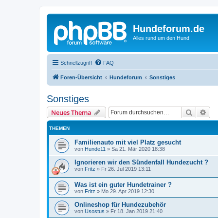
Hundeforum.de
Alles rund um den Hund
Schnellzugriff
FAQ
Foren-Übersicht
Hundeforum
Sonstiges
Sonstiges
Suche
Erw
Neues Thema
THEMEN
Familienauto mit viel Platz gesucht
von
Hunde11
»
Sa 21. Mär 2020 18:38
Ignorieren wir den Sündenfall Hundezucht ?
von
Fritz
»
Fr 26. Jul 2019 13:11
Was ist ein guter Hundetrainer ?
von
Fritz
»
Mo 29. Apr 2019 12:30
Onlineshop für Hundezubehör
von
Usostus
»
Fr 18. Jan 2019 21:40