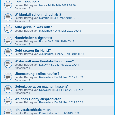
Familienhund?
Letzter Beitrag von
blum
«
Mi 20. Mär 2019 18:46
Antworten:
8
Wildunfall schonmal gehabt?
Letzter Beitrag von
Mamii84
«
Do 7. Mär 2019 16:13
Antworten:
1
Auto geklaut! was nun?
Letzter Beitrag von
Magicmac
«
Di 5. Mär 2019 09:43
Hundehalter aufgepasst
Letzter Beitrag von
Fritz
«
Sa 2. Mär 2019 03:17
Antworten:
1
Geld sparen für Hund?
Letzter Beitrag von
Alexuskuss
«
Mi 27. Feb 2019 11:44
Wofür soll eine Hundebrille gut sein?
Letzter Beitrag von
LukaW
«
So 24. Feb 2019 17:44
Antworten:
1
Übersetzung online kaufen?
Letzter Beitrag von
Rottweiler
«
Do 14. Feb 2019 15:02
Antworten:
1
Gelenkoperation machen lassen?
Letzter Beitrag von
Rottweiler
«
Do 14. Feb 2019 15:02
Antworten:
1
Welches Hobby ausprobieren.
Letzter Beitrag von
Rottweiler
«
Do 14. Feb 2019 15:02
ich verabschiede mich....
Letzter Beitrag von
Petra-Kid
«
Sa 9. Feb 2019 16:38