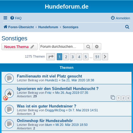
Hundeforum.de
FAQ
Anmelden
S
Foren-Übersicht
Hundeforum
Sonstiges
u
Sonstiges
c
Suche
Erweiterte Suche
Neues Thema
h
e
Seite
1
von
51
1
2
3
4
5
51
Nächste
1275 Themen
…
Themen
Familienauto mit viel Platz gesucht
Letzter Beitrag von
Hunde11
«
Sa 21. Mär 2020 18:38
Ignorieren wir den Sündenfall Hundezucht ?
Letzter Beitrag von
Fritz
«
Mo 26. Aug 2019 07:35
Antworten:
29
1
2
3
Was ist ein guter Hundetrainer ?
Letzter Beitrag von
DoggyMcDog
«
Di 7. Mai 2019 14:51
Antworten:
3
Onlineshop für Hundezubehör
Letzter Beitrag von
blum
«
Mi 20. Mär 2019 18:50
Antworten:
2