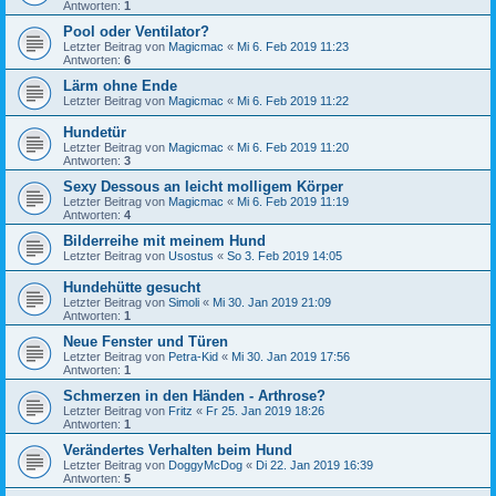
Antworten:
1
Pool oder Ventilator?
Letzter Beitrag von
Magicmac
«
Mi 6. Feb 2019 11:23
Antworten:
6
Lärm ohne Ende
Letzter Beitrag von
Magicmac
«
Mi 6. Feb 2019 11:22
Hundetür
Letzter Beitrag von
Magicmac
«
Mi 6. Feb 2019 11:20
Antworten:
3
Sexy Dessous an leicht molligem Körper
Letzter Beitrag von
Magicmac
«
Mi 6. Feb 2019 11:19
Antworten:
4
Bilderreihe mit meinem Hund
Letzter Beitrag von
Usostus
«
So 3. Feb 2019 14:05
Hundehütte gesucht
Letzter Beitrag von
Simoli
«
Mi 30. Jan 2019 21:09
Antworten:
1
Neue Fenster und Türen
Letzter Beitrag von
Petra-Kid
«
Mi 30. Jan 2019 17:56
Antworten:
1
Schmerzen in den Händen - Arthrose?
Letzter Beitrag von
Fritz
«
Fr 25. Jan 2019 18:26
Antworten:
1
Verändertes Verhalten beim Hund
Letzter Beitrag von
DoggyMcDog
«
Di 22. Jan 2019 16:39
Antworten:
5