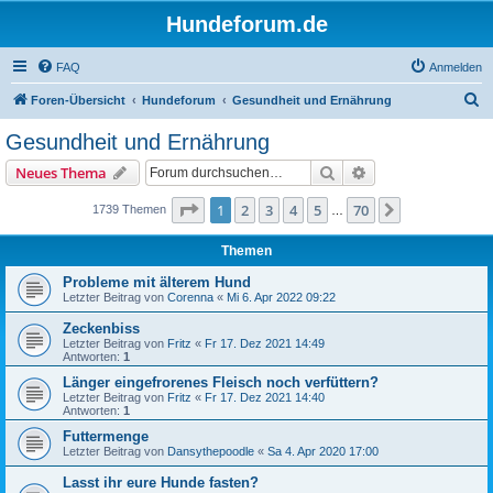
Hundeforum.de
FAQ
Anmelden
S
Foren-Übersicht
Hundeforum
Gesundheit und Ernährung
u
Gesundheit und Ernährung
c
Suche
Erweiterte Suche
Neues Thema
h
e
Seite
1
von
70
1
2
3
4
5
70
Nächste
1739 Themen
…
Themen
Probleme mit älterem Hund
Letzter Beitrag von
Corenna
«
Mi 6. Apr 2022 09:22
Zeckenbiss
Letzter Beitrag von
Fritz
«
Fr 17. Dez 2021 14:49
Antworten:
1
Länger eingefrorenes Fleisch noch verfüttern?
Letzter Beitrag von
Fritz
«
Fr 17. Dez 2021 14:40
Antworten:
1
Futtermenge
Letzter Beitrag von
Dansythepoodle
«
Sa 4. Apr 2020 17:00
Lasst ihr eure Hunde fasten?