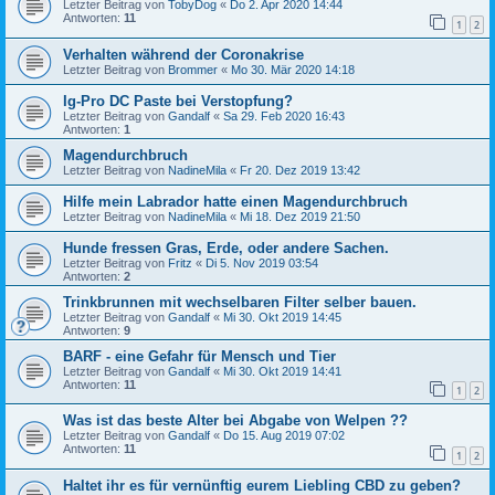
Letzter Beitrag von
TobyDog
«
Do 2. Apr 2020 14:44
Antworten:
11
1
2
Verhalten während der Coronakrise
Letzter Beitrag von
Brommer
«
Mo 30. Mär 2020 14:18
Ig-Pro DC Paste bei Verstopfung?
Letzter Beitrag von
Gandalf
«
Sa 29. Feb 2020 16:43
Antworten:
1
Magendurchbruch
Letzter Beitrag von
NadineMila
«
Fr 20. Dez 2019 13:42
Hilfe mein Labrador hatte einen Magendurchbruch
Letzter Beitrag von
NadineMila
«
Mi 18. Dez 2019 21:50
Hunde fressen Gras, Erde, oder andere Sachen.
Letzter Beitrag von
Fritz
«
Di 5. Nov 2019 03:54
Antworten:
2
Trinkbrunnen mit wechselbaren Filter selber bauen.
Letzter Beitrag von
Gandalf
«
Mi 30. Okt 2019 14:45
Antworten:
9
BARF - eine Gefahr für Mensch und Tier
Letzter Beitrag von
Gandalf
«
Mi 30. Okt 2019 14:41
Antworten:
11
1
2
Was ist das beste Alter bei Abgabe von Welpen ??
Letzter Beitrag von
Gandalf
«
Do 15. Aug 2019 07:02
Antworten:
11
1
2
Haltet ihr es für vernünftig eurem Liebling CBD zu geben?