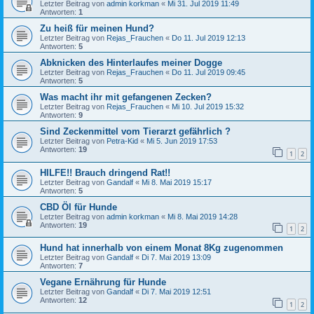
Letzter Beitrag von
admin korkman
«
Mi 31. Jul 2019 11:49
Antworten:
1
Zu heiß für meinen Hund?
Letzter Beitrag von
Rejas_Frauchen
«
Do 11. Jul 2019 12:13
Antworten:
5
Abknicken des Hinterlaufes meiner Dogge
Letzter Beitrag von
Rejas_Frauchen
«
Do 11. Jul 2019 09:45
Antworten:
5
Was macht ihr mit gefangenen Zecken?
Letzter Beitrag von
Rejas_Frauchen
«
Mi 10. Jul 2019 15:32
Antworten:
9
Sind Zeckenmittel vom Tierarzt gefährlich ?
Letzter Beitrag von
Petra-Kid
«
Mi 5. Jun 2019 17:53
Antworten:
19
1
2
HILFE!! Brauch dringend Rat!!
Letzter Beitrag von
Gandalf
«
Mi 8. Mai 2019 15:17
Antworten:
5
CBD Öl für Hunde
Letzter Beitrag von
admin korkman
«
Mi 8. Mai 2019 14:28
Antworten:
19
1
2
Hund hat innerhalb von einem Monat 8Kg zugenommen
Letzter Beitrag von
Gandalf
«
Di 7. Mai 2019 13:09
Antworten:
7
Vegane Ernährung für Hunde
Letzter Beitrag von
Gandalf
«
Di 7. Mai 2019 12:51
Antworten:
12
1
2