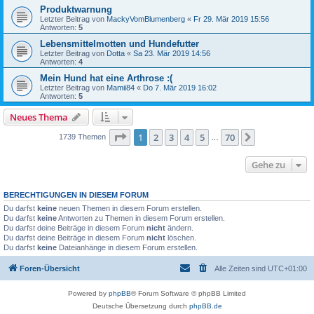
Produktwarnung
Letzter Beitrag von
MackyVomBlumenberg
«
Fr 29. Mär 2019 15:56
Antworten:
5
Lebensmittelmotten und Hundefutter
Letzter Beitrag von
Dotta
«
Sa 23. Mär 2019 14:56
Antworten:
4
Mein Hund hat eine Arthrose :(
Letzter Beitrag von
Mamii84
«
Do 7. Mär 2019 16:02
Antworten:
5
Neues Thema
Seite
1
von
70
1
2
3
4
5
70
Nächste
1739 Themen
…
Gehe zu
BERECHTIGUNGEN IN DIESEM FORUM
Du darfst
keine
neuen Themen in diesem Forum erstellen.
Du darfst
keine
Antworten zu Themen in diesem Forum erstellen.
Du darfst deine Beiträge in diesem Forum
nicht
ändern.
Du darfst deine Beiträge in diesem Forum
nicht
löschen.
Du darfst
keine
Dateianhänge in diesem Forum erstellen.
Foren-Übersicht
Alle Zeiten sind
UTC+01:00
Powered by
phpBB
® Forum Software © phpBB Limited
Deutsche Übersetzung durch
phpBB.de