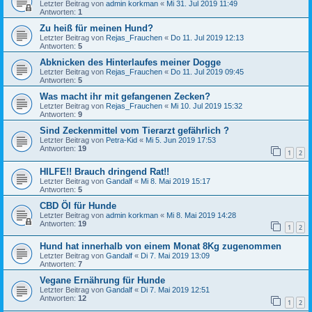
Letzter Beitrag von
admin korkman
«
Mi 31. Jul 2019 11:49
Antworten:
1
Zu heiß für meinen Hund?
Letzter Beitrag von
Rejas_Frauchen
«
Do 11. Jul 2019 12:13
Antworten:
5
Abknicken des Hinterlaufes meiner Dogge
Letzter Beitrag von
Rejas_Frauchen
«
Do 11. Jul 2019 09:45
Antworten:
5
Was macht ihr mit gefangenen Zecken?
Letzter Beitrag von
Rejas_Frauchen
«
Mi 10. Jul 2019 15:32
Antworten:
9
Sind Zeckenmittel vom Tierarzt gefährlich ?
Letzter Beitrag von
Petra-Kid
«
Mi 5. Jun 2019 17:53
Antworten:
19
1
2
HILFE!! Brauch dringend Rat!!
Letzter Beitrag von
Gandalf
«
Mi 8. Mai 2019 15:17
Antworten:
5
CBD Öl für Hunde
Letzter Beitrag von
admin korkman
«
Mi 8. Mai 2019 14:28
Antworten:
19
1
2
Hund hat innerhalb von einem Monat 8Kg zugenommen
Letzter Beitrag von
Gandalf
«
Di 7. Mai 2019 13:09
Antworten:
7
Vegane Ernährung für Hunde
Letzter Beitrag von
Gandalf
«
Di 7. Mai 2019 12:51
Antworten:
12
1
2