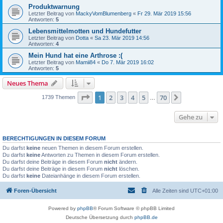
Produktwarnung
Letzter Beitrag von
MackyVomBlumenberg
«
Fr 29. Mär 2019 15:56
Antworten:
5
Lebensmittelmotten und Hundefutter
Letzter Beitrag von
Dotta
«
Sa 23. Mär 2019 14:56
Antworten:
4
Mein Hund hat eine Arthrose :(
Letzter Beitrag von
Mamii84
«
Do 7. Mär 2019 16:02
Antworten:
5
Neues Thema
Seite
1
von
70
1
2
3
4
5
70
Nächste
1739 Themen
…
Gehe zu
BERECHTIGUNGEN IN DIESEM FORUM
Du darfst
keine
neuen Themen in diesem Forum erstellen.
Du darfst
keine
Antworten zu Themen in diesem Forum erstellen.
Du darfst deine Beiträge in diesem Forum
nicht
ändern.
Du darfst deine Beiträge in diesem Forum
nicht
löschen.
Du darfst
keine
Dateianhänge in diesem Forum erstellen.
Foren-Übersicht
Alle Zeiten sind
UTC+01:00
Powered by
phpBB
® Forum Software © phpBB Limited
Deutsche Übersetzung durch
phpBB.de