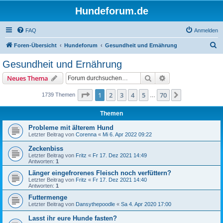
Hundeforum.de
FAQ
Anmelden
S
Foren-Übersicht
Hundeforum
Gesundheit und Ernährung
u
Gesundheit und Ernährung
c
Suche
Erweiterte Suche
Neues Thema
h
e
Seite
1
von
70
1
2
3
4
5
70
Nächste
1739 Themen
…
Themen
Probleme mit älterem Hund
Letzter Beitrag von
Corenna
«
Mi 6. Apr 2022 09:22
Zeckenbiss
Letzter Beitrag von
Fritz
«
Fr 17. Dez 2021 14:49
Antworten:
1
Länger eingefrorenes Fleisch noch verfüttern?
Letzter Beitrag von
Fritz
«
Fr 17. Dez 2021 14:40
Antworten:
1
Futtermenge
Letzter Beitrag von
Dansythepoodle
«
Sa 4. Apr 2020 17:00
Lasst ihr eure Hunde fasten?