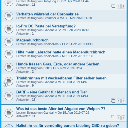
Letzter Beitrag von
TobyDog
«
Do 2. Apr 2020 14:44
Antworten:
11
1
2
Verhalten während der Coronakrise
Letzter Beitrag von
Brommer
«
Mo 30. Mär 2020 14:18
Ig-Pro DC Paste bei Verstopfung?
Letzter Beitrag von
Gandalf
«
Sa 29. Feb 2020 16:43
Antworten:
1
Magendurchbruch
Letzter Beitrag von
NadineMila
«
Fr 20. Dez 2019 13:42
Hilfe mein Labrador hatte einen Magendurchbruch
Letzter Beitrag von
NadineMila
«
Mi 18. Dez 2019 21:50
Hunde fressen Gras, Erde, oder andere Sachen.
Letzter Beitrag von
Fritz
«
Di 5. Nov 2019 03:54
Antworten:
2
Trinkbrunnen mit wechselbaren Filter selber bauen.
Letzter Beitrag von
Gandalf
«
Mi 30. Okt 2019 14:45
Antworten:
9
BARF - eine Gefahr für Mensch und Tier
Letzter Beitrag von
Gandalf
«
Mi 30. Okt 2019 14:41
Antworten:
11
1
2
Was ist das beste Alter bei Abgabe von Welpen ??
Letzter Beitrag von
Gandalf
«
Do 15. Aug 2019 07:02
Antworten:
11
1
2
Haltet ihr es für vernünftig eurem Liebling CBD zu geben?