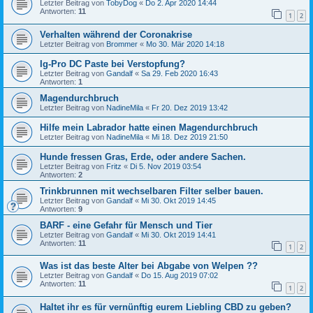
Letzter Beitrag von
TobyDog
«
Do 2. Apr 2020 14:44
Antworten:
11
1
2
Verhalten während der Coronakrise
Letzter Beitrag von
Brommer
«
Mo 30. Mär 2020 14:18
Ig-Pro DC Paste bei Verstopfung?
Letzter Beitrag von
Gandalf
«
Sa 29. Feb 2020 16:43
Antworten:
1
Magendurchbruch
Letzter Beitrag von
NadineMila
«
Fr 20. Dez 2019 13:42
Hilfe mein Labrador hatte einen Magendurchbruch
Letzter Beitrag von
NadineMila
«
Mi 18. Dez 2019 21:50
Hunde fressen Gras, Erde, oder andere Sachen.
Letzter Beitrag von
Fritz
«
Di 5. Nov 2019 03:54
Antworten:
2
Trinkbrunnen mit wechselbaren Filter selber bauen.
Letzter Beitrag von
Gandalf
«
Mi 30. Okt 2019 14:45
Antworten:
9
BARF - eine Gefahr für Mensch und Tier
Letzter Beitrag von
Gandalf
«
Mi 30. Okt 2019 14:41
Antworten:
11
1
2
Was ist das beste Alter bei Abgabe von Welpen ??
Letzter Beitrag von
Gandalf
«
Do 15. Aug 2019 07:02
Antworten:
11
1
2
Haltet ihr es für vernünftig eurem Liebling CBD zu geben?