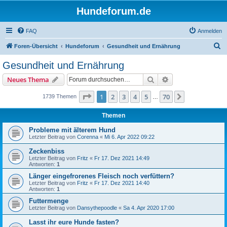
Hundeforum.de
FAQ
Anmelden
S
Foren-Übersicht
Hundeforum
Gesundheit und Ernährung
u
Gesundheit und Ernährung
c
Suche
Erweiterte Suche
Neues Thema
h
e
Seite
1
von
70
1
2
3
4
5
70
Nächste
1739 Themen
…
Themen
Probleme mit älterem Hund
Letzter Beitrag von
Corenna
«
Mi 6. Apr 2022 09:22
Zeckenbiss
Letzter Beitrag von
Fritz
«
Fr 17. Dez 2021 14:49
Antworten:
1
Länger eingefrorenes Fleisch noch verfüttern?
Letzter Beitrag von
Fritz
«
Fr 17. Dez 2021 14:40
Antworten:
1
Futtermenge
Letzter Beitrag von
Dansythepoodle
«
Sa 4. Apr 2020 17:00
Lasst ihr eure Hunde fasten?