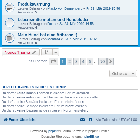
Produktwarnung
Letzter Beitrag von
MackyVomBlumenberg
«
Fr 29. Mär 2019 15:56
Antworten:
5
Lebensmittelmotten und Hundefutter
Letzter Beitrag von
Dotta
«
Sa 23. Mär 2019 14:56
Antworten:
4
Mein Hund hat eine Arthrose :(
Letzter Beitrag von
Mamii84
«
Do 7. Mär 2019 16:02
Antworten:
5
Neues Thema
Seite
1
von
70
1
2
3
4
5
70
Nächste
1739 Themen
…
Gehe zu
BERECHTIGUNGEN IN DIESEM FORUM
Du darfst
keine
neuen Themen in diesem Forum erstellen.
Du darfst
keine
Antworten zu Themen in diesem Forum erstellen.
Du darfst deine Beiträge in diesem Forum
nicht
ändern.
Du darfst deine Beiträge in diesem Forum
nicht
löschen.
Du darfst
keine
Dateianhänge in diesem Forum erstellen.
Foren-Übersicht
Alle Zeiten sind
UTC+01:00
Powered by
phpBB
® Forum Software © phpBB Limited
Deutsche Übersetzung durch
phpBB.de