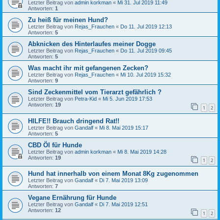
Letzter Beitrag von
admin korkman
«
Mi 31. Jul 2019 11:49
Antworten:
1
Zu heiß für meinen Hund?
Letzter Beitrag von
Rejas_Frauchen
«
Do 11. Jul 2019 12:13
Antworten:
5
Abknicken des Hinterlaufes meiner Dogge
Letzter Beitrag von
Rejas_Frauchen
«
Do 11. Jul 2019 09:45
Antworten:
5
Was macht ihr mit gefangenen Zecken?
Letzter Beitrag von
Rejas_Frauchen
«
Mi 10. Jul 2019 15:32
Antworten:
9
Sind Zeckenmittel vom Tierarzt gefährlich ?
Letzter Beitrag von
Petra-Kid
«
Mi 5. Jun 2019 17:53
Antworten:
19
1
2
HILFE!! Brauch dringend Rat!!
Letzter Beitrag von
Gandalf
«
Mi 8. Mai 2019 15:17
Antworten:
5
CBD Öl für Hunde
Letzter Beitrag von
admin korkman
«
Mi 8. Mai 2019 14:28
Antworten:
19
1
2
Hund hat innerhalb von einem Monat 8Kg zugenommen
Letzter Beitrag von
Gandalf
«
Di 7. Mai 2019 13:09
Antworten:
7
Vegane Ernährung für Hunde
Letzter Beitrag von
Gandalf
«
Di 7. Mai 2019 12:51
Antworten:
12
1
2