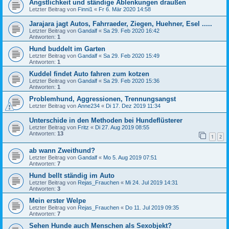
Ängstlichkeit und ständige Ablenkungen draußen
Letzter Beitrag von
Finni1
«
Fr 6. Mär 2020 14:58
Jarajara jagt Autos, Fahrraeder, Ziegen, Huehner, Esel .....
Letzter Beitrag von
Gandalf
«
Sa 29. Feb 2020 16:42
Antworten:
1
Hund buddelt im Garten
Letzter Beitrag von
Gandalf
«
Sa 29. Feb 2020 15:49
Antworten:
1
Kuddel findet Auto fahren zum kotzen
Letzter Beitrag von
Gandalf
«
Sa 29. Feb 2020 15:36
Antworten:
1
Problemhund, Aggressionen, Trennungsangst
Letzter Beitrag von
Anne234
«
Di 17. Dez 2019 11:34
Unterschide in den Methoden bei Hundeflüsterer
Letzter Beitrag von
Fritz
«
Di 27. Aug 2019 08:55
Antworten:
13
1
2
ab wann Zweithund?
Letzter Beitrag von
Gandalf
«
Mo 5. Aug 2019 07:51
Antworten:
7
Hund bellt ständig im Auto
Letzter Beitrag von
Rejas_Frauchen
«
Mi 24. Jul 2019 14:31
Antworten:
3
Mein erster Welpe
Letzter Beitrag von
Rejas_Frauchen
«
Do 11. Jul 2019 09:35
Antworten:
7
Sehen Hunde auch Menschen als Sexobjekt?