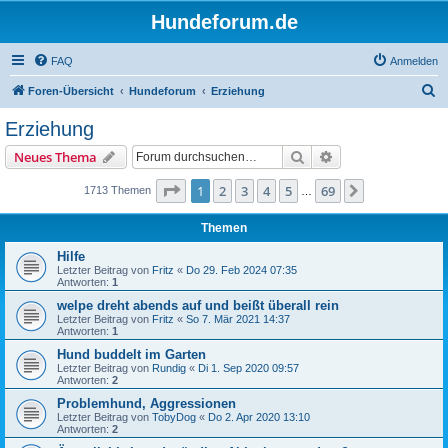
Hundeforum.de
FAQ
Anmelden
S
Foren-Übersicht
Hundeforum
Erziehung
u
Erziehung
c
Suche
Erweiterte Suche
Neues Thema
h
e
Seite
1
von
69
1
2
3
4
5
69
Nächste
1713 Themen
…
Themen
Hilfe
Letzter Beitrag von
Fritz
«
Do 29. Feb 2024 07:35
Antworten:
1
welpe dreht abends auf und beißt überall rein
Letzter Beitrag von
Fritz
«
So 7. Mär 2021 14:37
Antworten:
1
Hund buddelt im Garten
Letzter Beitrag von
Rundig
«
Di 1. Sep 2020 09:57
Antworten:
2
Problemhund, Aggressionen
Letzter Beitrag von
TobyDog
«
Do 2. Apr 2020 13:10
Antworten:
2