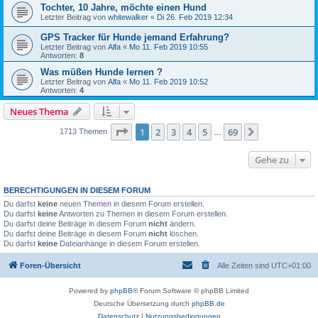
Tochter, 10 Jahre, möchte einen Hund
Letzter Beitrag von
whitewalker
«
Di 26. Feb 2019 12:34
GPS Tracker für Hunde jemand Erfahrung?
Letzter Beitrag von
Alfa
«
Mo 11. Feb 2019 10:55
Antworten:
8
Was müßen Hunde lernen ?
Letzter Beitrag von
Alfa
«
Mo 11. Feb 2019 10:52
Antworten:
4
Neues Thema
Seite
1
von
69
1
2
3
4
5
69
Nächste
1713 Themen
…
Gehe zu
BERECHTIGUNGEN IN DIESEM FORUM
Du darfst
keine
neuen Themen in diesem Forum erstellen.
Du darfst
keine
Antworten zu Themen in diesem Forum erstellen.
Du darfst deine Beiträge in diesem Forum
nicht
ändern.
Du darfst deine Beiträge in diesem Forum
nicht
löschen.
Du darfst
keine
Dateianhänge in diesem Forum erstellen.
Foren-Übersicht
Alle Zeiten sind
UTC+01:00
Powered by
phpBB
® Forum Software © phpBB Limited
Deutsche Übersetzung durch
phpBB.de
Datenschutz
|
Nutzungsbedingungen