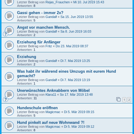
Letzter Beitrag von
Rejas_Frauchen
«
Mi 10. Jul 2019 15:43
Antworten:
8
Gassi gehen - immer 2x?
Letzter Beitrag von
Gandalf
«
Sa 15. Jun 2019 13:55
Antworten:
5
Angst vor manchen Mensch.
Letzter Beitrag von
Gandalf
«
Sa 8. Jun 2019 16:03
Antworten:
2
Erziehung für Anfänger
Letzter Beitrag von
Fritz
«
Do 23. Mai 2019 08:37
Antworten:
1
Erziehung
Letzter Beitrag von
Gandalf
«
Di 7. Mai 2019 13:25
Antworten:
2
Was habt ihr während eines Umzugs mit eurem Hund
gemacht?
Letzter Beitrag von
Gandalf
«
Di 7. Mai 2019 13:19
Antworten:
1
Unerwünschtes Anknabbern von Möbel
Letzter Beitrag von
Klara11
«
So 17. Mär 2019 13:48
Antworten:
11
1
2
Hundeschule eröffnen
Letzter Beitrag von
Magicmac
«
Di 5. Mär 2019 09:15
Antworten:
5
Hund pinkelt auf neue Wohnwand ?!
Letzter Beitrag von
Magicmac
«
Di 5. Mär 2019 09:12
Antworten:
8