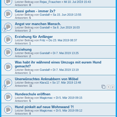
Letzter Beitrag von
Rejas_Frauchen
«
Mi 10. Jul 2019 15:43
Antworten:
8
Gassi gehen - immer 2x?
Letzter Beitrag von
Gandalf
«
Sa 15. Jun 2019 13:55
Antworten:
5
Angst vor manchen Mensch.
Letzter Beitrag von
Gandalf
«
Sa 8. Jun 2019 16:03
Antworten:
2
Erziehung für Anfänger
Letzter Beitrag von
Fritz
«
Do 23. Mai 2019 08:37
Antworten:
1
Erziehung
Letzter Beitrag von
Gandalf
«
Di 7. Mai 2019 13:25
Antworten:
2
Was habt ihr während eines Umzugs mit eurem Hund
gemacht?
Letzter Beitrag von
Gandalf
«
Di 7. Mai 2019 13:19
Antworten:
1
Unerwünschtes Anknabbern von Möbel
Letzter Beitrag von
Klara11
«
So 17. Mär 2019 13:48
Antworten:
11
1
2
Hundeschule eröffnen
Letzter Beitrag von
Magicmac
«
Di 5. Mär 2019 09:15
Antworten:
5
Hund pinkelt auf neue Wohnwand ?!
Letzter Beitrag von
Magicmac
«
Di 5. Mär 2019 09:12
Antworten:
8