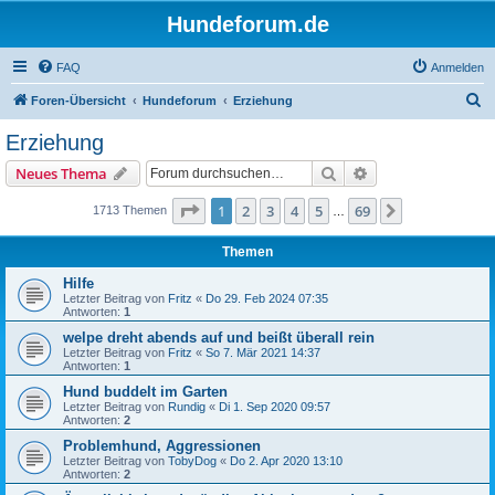
Hundeforum.de
FAQ
Anmelden
S
Foren-Übersicht
Hundeforum
Erziehung
u
Erziehung
c
Suche
Erweiterte Suche
Neues Thema
h
e
Seite
1
von
69
1
2
3
4
5
69
Nächste
1713 Themen
…
Themen
Hilfe
Letzter Beitrag von
Fritz
«
Do 29. Feb 2024 07:35
Antworten:
1
welpe dreht abends auf und beißt überall rein
Letzter Beitrag von
Fritz
«
So 7. Mär 2021 14:37
Antworten:
1
Hund buddelt im Garten
Letzter Beitrag von
Rundig
«
Di 1. Sep 2020 09:57
Antworten:
2
Problemhund, Aggressionen
Letzter Beitrag von
TobyDog
«
Do 2. Apr 2020 13:10
Antworten:
2