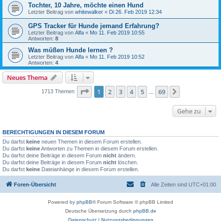
Tochter, 10 Jahre, möchte einen Hund
Letzter Beitrag von
whitewalker
«
Di 26. Feb 2019 12:34
GPS Tracker für Hunde jemand Erfahrung?
Letzter Beitrag von
Alfa
«
Mo 11. Feb 2019 10:55
Antworten:
8
Was müßen Hunde lernen ?
Letzter Beitrag von
Alfa
«
Mo 11. Feb 2019 10:52
Antworten:
4
Neues Thema
Seite
1
von
69
1
2
3
4
5
69
Nächste
1713 Themen
…
Gehe zu
BERECHTIGUNGEN IN DIESEM FORUM
Du darfst
keine
neuen Themen in diesem Forum erstellen.
Du darfst
keine
Antworten zu Themen in diesem Forum erstellen.
Du darfst deine Beiträge in diesem Forum
nicht
ändern.
Du darfst deine Beiträge in diesem Forum
nicht
löschen.
Du darfst
keine
Dateianhänge in diesem Forum erstellen.
Foren-Übersicht
Alle Zeiten sind
UTC+01:00
Powered by
phpBB
® Forum Software © phpBB Limited
Deutsche Übersetzung durch
phpBB.de
Datenschutz
|
Nutzungsbedingungen