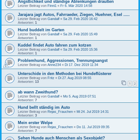
Ängstlichkeit und ständige Ablenkungen draußen
Letzter Beitrag von
Finni1
«
Fr 6. Mär 2020 14:58
Jarajara jagt Autos, Fahrraeder, Ziegen, Huehner, Esel .....
Letzter Beitrag von
Gandalf
«
Sa 29. Feb 2020 16:42
Antworten:
1
Hund buddelt im Garten
Letzter Beitrag von
Gandalf
«
Sa 29. Feb 2020 15:49
Antworten:
1
Kuddel findet Auto fahren zum kotzen
Letzter Beitrag von
Gandalf
«
Sa 29. Feb 2020 15:36
Antworten:
1
Problemhund, Aggressionen, Trennungsangst
Letzter Beitrag von
Anne234
«
Di 17. Dez 2019 11:34
Unterschide in den Methoden bei Hundeflüsterer
Letzter Beitrag von
Fritz
«
Di 27. Aug 2019 08:55
Antworten:
13
1
2
ab wann Zweithund?
Letzter Beitrag von
Gandalf
«
Mo 5. Aug 2019 07:51
Antworten:
7
Hund bellt ständig im Auto
Letzter Beitrag von
Rejas_Frauchen
«
Mi 24. Jul 2019 14:31
Antworten:
3
Mein erster Welpe
Letzter Beitrag von
Rejas_Frauchen
«
Do 11. Jul 2019 09:35
Antworten:
7
Sehen Hunde auch Menschen als Sexobjekt?