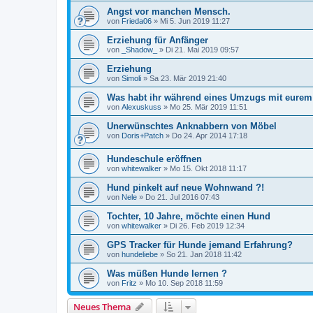
Angst vor manchen Mensch.
von
Frieda06
»
Mi 5. Jun 2019 11:27
Erziehung für Anfänger
von
_Shadow_
»
Di 21. Mai 2019 09:57
Erziehung
von
Simoli
»
Sa 23. Mär 2019 21:40
Was habt ihr während eines Umzugs mit eure
von
Alexuskuss
»
Mo 25. Mär 2019 11:51
Unerwünschtes Anknabbern von Möbel
von
Doris+Patch
»
Do 24. Apr 2014 17:18
Hundeschule eröffnen
von
whitewalker
»
Mo 15. Okt 2018 11:17
Hund pinkelt auf neue Wohnwand ?!
von
Nele
»
Do 21. Jul 2016 07:43
Tochter, 10 Jahre, möchte einen Hund
von
whitewalker
»
Di 26. Feb 2019 12:34
GPS Tracker für Hunde jemand Erfahrung?
von
hundeliebe
»
So 21. Jan 2018 11:42
Was müßen Hunde lernen ?
von
Fritz
»
Mo 10. Sep 2018 11:59
Neues Thema