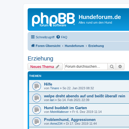
Hundeforum.de
Alles rund um den Hund
Schnellzugriff
FAQ
Foren-Übersicht
Hundeforum
Erziehung
Erziehung
Suche
Erw
Neues Thema
THEMEN
Hilfe
von
Tinare
»
So 22. Jan 2023 08:32
welpe dreht abends auf und beißt überall rein
von
lari
»
So 14. Feb 2021 22:39
Hund buddelt im Garten
von
MeinMalteser
»
Fr 6. Dez 2019 11:14
Problemhund, Aggressionen
von
Anne234
»
Di 17. Dez 2019 11:44