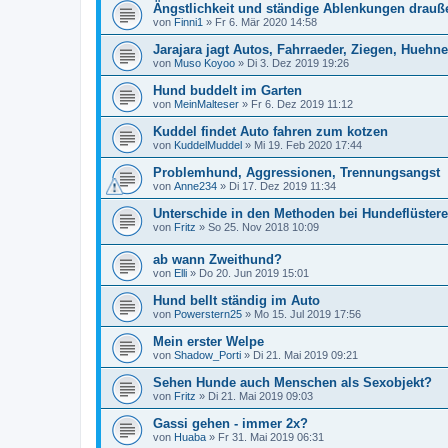
Ängstlichkeit und ständige Ablenkungen drauß
von
Finni1
»
Fr 6. Mär 2020 14:58
Jarajara jagt Autos, Fahrraeder, Ziegen, Huehner,
von
Muso Koyoo
»
Di 3. Dez 2019 19:26
Hund buddelt im Garten
von
MeinMalteser
»
Fr 6. Dez 2019 11:12
Kuddel findet Auto fahren zum kotzen
von
KuddelMuddel
»
Mi 19. Feb 2020 17:44
Problemhund, Aggressionen, Trennungsangst
von
Anne234
»
Di 17. Dez 2019 11:34
Unterschide in den Methoden bei Hundeflüstere
von
Fritz
»
So 25. Nov 2018 10:09
ab wann Zweithund?
von
Elli
»
Do 20. Jun 2019 15:01
Hund bellt ständig im Auto
von
Powerstern25
»
Mo 15. Jul 2019 17:56
Mein erster Welpe
von
Shadow_Porti
»
Di 21. Mai 2019 09:21
Sehen Hunde auch Menschen als Sexobjekt?
von
Fritz
»
Di 21. Mai 2019 09:03
Gassi gehen - immer 2x?
von
Huaba
»
Fr 31. Mai 2019 06:31