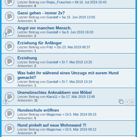
Letzter Beitrag von
Rejas_Frauchen
«
Mi 10. Jul 2019 15:43
Antworten:
8
Gassi gehen - immer 2x?
Letzter Beitrag von
Gandalf
«
Sa 15. Jun 2019 13:55
Antworten:
5
Angst vor manchen Mensch.
Letzter Beitrag von
Gandalf
«
Sa 8. Jun 2019 16:03
Antworten:
2
Erziehung für Anfänger
Letzter Beitrag von
Fritz
«
Do 23. Mai 2019 08:37
Antworten:
1
Erziehung
Letzter Beitrag von
Gandalf
«
Di 7. Mai 2019 13:25
Antworten:
2
Was habt ihr während eines Umzugs mit eurem Hund
gemacht?
Letzter Beitrag von
Gandalf
«
Di 7. Mai 2019 13:19
Antworten:
1
Unerwünschtes Anknabbern von Möbel
Letzter Beitrag von
Klara11
«
So 17. Mär 2019 13:48
Antworten:
11
1
2
Hundeschule eröffnen
Letzter Beitrag von
Magicmac
«
Di 5. Mär 2019 09:15
Antworten:
5
Hund pinkelt auf neue Wohnwand ?!
Letzter Beitrag von
Magicmac
«
Di 5. Mär 2019 09:12
Antworten:
8