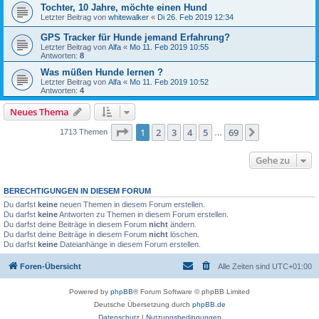
Tochter, 10 Jahre, möchte einen Hund
Letzter Beitrag von
whitewalker
«
Di 26. Feb 2019 12:34
GPS Tracker für Hunde jemand Erfahrung?
Letzter Beitrag von
Alfa
«
Mo 11. Feb 2019 10:55
Antworten:
8
Was müßen Hunde lernen ?
Letzter Beitrag von
Alfa
«
Mo 11. Feb 2019 10:52
Antworten:
4
Neues Thema
Seite
1
von
69
1
2
3
4
5
69
Nächste
1713 Themen
…
Gehe zu
BERECHTIGUNGEN IN DIESEM FORUM
Du darfst
keine
neuen Themen in diesem Forum erstellen.
Du darfst
keine
Antworten zu Themen in diesem Forum erstellen.
Du darfst deine Beiträge in diesem Forum
nicht
ändern.
Du darfst deine Beiträge in diesem Forum
nicht
löschen.
Du darfst
keine
Dateianhänge in diesem Forum erstellen.
Foren-Übersicht
Alle Zeiten sind
UTC+01:00
Powered by
phpBB
® Forum Software © phpBB Limited
Deutsche Übersetzung durch
phpBB.de
Datenschutz
|
Nutzungsbedingungen