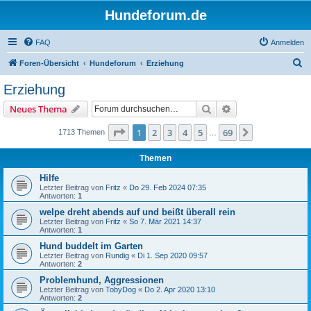
Hundeforum.de
FAQ
Anmelden
S
Foren-Übersicht
Hundeforum
Erziehung
u
Erziehung
c
Suche
Erweiterte Suche
Neues Thema
h
e
Seite
1
von
69
1
2
3
4
5
69
Nächste
1713 Themen
…
Themen
Hilfe
Letzter Beitrag von
Fritz
«
Do 29. Feb 2024 07:35
Antworten:
1
welpe dreht abends auf und beißt überall rein
Letzter Beitrag von
Fritz
«
So 7. Mär 2021 14:37
Antworten:
1
Hund buddelt im Garten
Letzter Beitrag von
Rundig
«
Di 1. Sep 2020 09:57
Antworten:
2
Problemhund, Aggressionen
Letzter Beitrag von
TobyDog
«
Do 2. Apr 2020 13:10
Antworten:
2