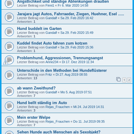
Ängstlichkeit und ständige Ablenkungen draußen
Letzter Beitrag von
Finni1
«
Fr 6. Mär 2020 14:58
Jarajara jagt Autos, Fahrraeder, Ziegen, Huehner, Esel .....
Letzter Beitrag von
Gandalf
«
Sa 29. Feb 2020 16:42
Antworten:
1
Hund buddelt im Garten
Letzter Beitrag von
Gandalf
«
Sa 29. Feb 2020 15:49
Antworten:
1
Kuddel findet Auto fahren zum kotzen
Letzter Beitrag von
Gandalf
«
Sa 29. Feb 2020 15:36
Antworten:
1
Problemhund, Aggressionen, Trennungsangst
Letzter Beitrag von
Anne234
«
Di 17. Dez 2019 11:34
Unterschide in den Methoden bei Hundeflüsterer
Letzter Beitrag von
Fritz
«
Di 27. Aug 2019 08:55
Antworten:
13
1
2
ab wann Zweithund?
Letzter Beitrag von
Gandalf
«
Mo 5. Aug 2019 07:51
Antworten:
7
Hund bellt ständig im Auto
Letzter Beitrag von
Rejas_Frauchen
«
Mi 24. Jul 2019 14:31
Antworten:
3
Mein erster Welpe
Letzter Beitrag von
Rejas_Frauchen
«
Do 11. Jul 2019 09:35
Antworten:
7
Sehen Hunde auch Menschen als Sexobjekt?