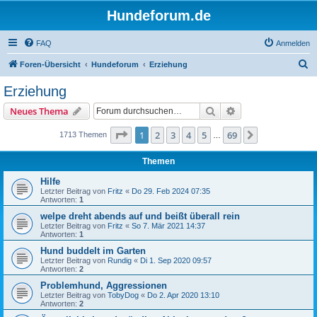
Hundeforum.de
FAQ
Anmelden
S
Foren-Übersicht
Hundeforum
Erziehung
u
Erziehung
c
Suche
Erweiterte Suche
Neues Thema
h
e
Seite
1
von
69
1
2
3
4
5
69
Nächste
1713 Themen
…
Themen
Hilfe
Letzter Beitrag von
Fritz
«
Do 29. Feb 2024 07:35
Antworten:
1
welpe dreht abends auf und beißt überall rein
Letzter Beitrag von
Fritz
«
So 7. Mär 2021 14:37
Antworten:
1
Hund buddelt im Garten
Letzter Beitrag von
Rundig
«
Di 1. Sep 2020 09:57
Antworten:
2
Problemhund, Aggressionen
Letzter Beitrag von
TobyDog
«
Do 2. Apr 2020 13:10
Antworten:
2