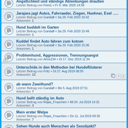
Ängstlichkeit und ständige Ablenkungen draußen
Letzter Beitrag von
Finni1
«
Fr 6. Mär 2020 14:58
Jarajara jagt Autos, Fahrraeder, Ziegen, Huehner, Esel .....
Letzter Beitrag von
Gandalf
«
Sa 29. Feb 2020 16:42
Antworten:
1
Hund buddelt im Garten
Letzter Beitrag von
Gandalf
«
Sa 29. Feb 2020 15:49
Antworten:
1
Kuddel findet Auto fahren zum kotzen
Letzter Beitrag von
Gandalf
«
Sa 29. Feb 2020 15:36
Antworten:
1
Problemhund, Aggressionen, Trennungsangst
Letzter Beitrag von
Anne234
«
Di 17. Dez 2019 11:34
Unterschide in den Methoden bei Hundeflüsterer
Letzter Beitrag von
Fritz
«
Di 27. Aug 2019 08:55
Antworten:
13
1
2
ab wann Zweithund?
Letzter Beitrag von
Gandalf
«
Mo 5. Aug 2019 07:51
Antworten:
7
Hund bellt ständig im Auto
Letzter Beitrag von
Rejas_Frauchen
«
Mi 24. Jul 2019 14:31
Antworten:
3
Mein erster Welpe
Letzter Beitrag von
Rejas_Frauchen
«
Do 11. Jul 2019 09:35
Antworten:
7
Sehen Hunde auch Menschen als Sexobjekt?