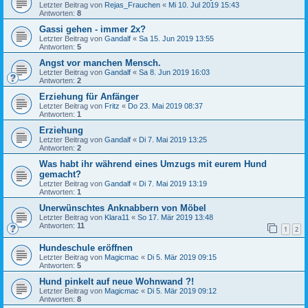
Letzter Beitrag von
Rejas_Frauchen
«
Mi 10. Jul 2019 15:43
Antworten:
8
Gassi gehen - immer 2x?
Letzter Beitrag von
Gandalf
«
Sa 15. Jun 2019 13:55
Antworten:
5
Angst vor manchen Mensch.
Letzter Beitrag von
Gandalf
«
Sa 8. Jun 2019 16:03
Antworten:
2
Erziehung für Anfänger
Letzter Beitrag von
Fritz
«
Do 23. Mai 2019 08:37
Antworten:
1
Erziehung
Letzter Beitrag von
Gandalf
«
Di 7. Mai 2019 13:25
Antworten:
2
Was habt ihr während eines Umzugs mit eurem Hund
gemacht?
Letzter Beitrag von
Gandalf
«
Di 7. Mai 2019 13:19
Antworten:
1
Unerwünschtes Anknabbern von Möbel
Letzter Beitrag von
Klara11
«
So 17. Mär 2019 13:48
Antworten:
11
1
2
Hundeschule eröffnen
Letzter Beitrag von
Magicmac
«
Di 5. Mär 2019 09:15
Antworten:
5
Hund pinkelt auf neue Wohnwand ?!
Letzter Beitrag von
Magicmac
«
Di 5. Mär 2019 09:12
Antworten:
8