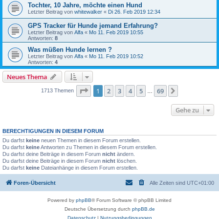
Tochter, 10 Jahre, möchte einen Hund
Letzter Beitrag von
whitewalker
«
Di 26. Feb 2019 12:34
GPS Tracker für Hunde jemand Erfahrung?
Letzter Beitrag von
Alfa
«
Mo 11. Feb 2019 10:55
Antworten:
8
Was müßen Hunde lernen ?
Letzter Beitrag von
Alfa
«
Mo 11. Feb 2019 10:52
Antworten:
4
Neues Thema
Seite
1
von
69
1
2
3
4
5
69
Nächste
1713 Themen
…
Gehe zu
BERECHTIGUNGEN IN DIESEM FORUM
Du darfst
keine
neuen Themen in diesem Forum erstellen.
Du darfst
keine
Antworten zu Themen in diesem Forum erstellen.
Du darfst deine Beiträge in diesem Forum
nicht
ändern.
Du darfst deine Beiträge in diesem Forum
nicht
löschen.
Du darfst
keine
Dateianhänge in diesem Forum erstellen.
Foren-Übersicht
Alle Zeiten sind
UTC+01:00
Powered by
phpBB
® Forum Software © phpBB Limited
Deutsche Übersetzung durch
phpBB.de
Datenschutz
|
Nutzungsbedingungen