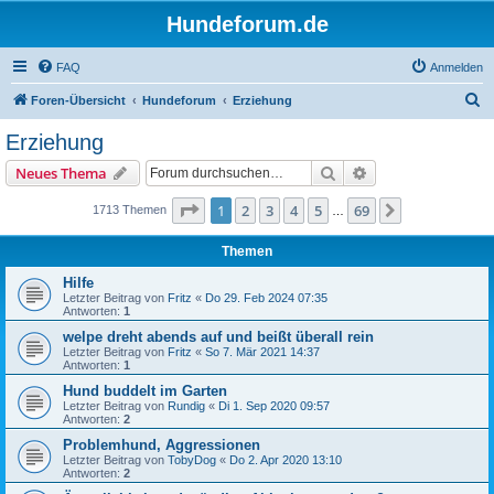
Hundeforum.de
FAQ
Anmelden
S
Foren-Übersicht
Hundeforum
Erziehung
u
Erziehung
c
Suche
Erweiterte Suche
Neues Thema
h
e
Seite
1
von
69
1
2
3
4
5
69
Nächste
1713 Themen
…
Themen
Hilfe
Letzter Beitrag von
Fritz
«
Do 29. Feb 2024 07:35
Antworten:
1
welpe dreht abends auf und beißt überall rein
Letzter Beitrag von
Fritz
«
So 7. Mär 2021 14:37
Antworten:
1
Hund buddelt im Garten
Letzter Beitrag von
Rundig
«
Di 1. Sep 2020 09:57
Antworten:
2
Problemhund, Aggressionen
Letzter Beitrag von
TobyDog
«
Do 2. Apr 2020 13:10
Antworten:
2