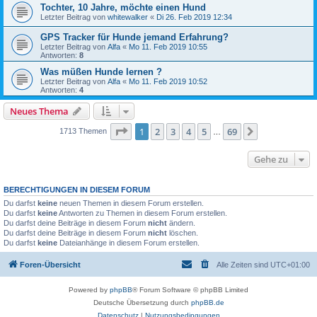
Tochter, 10 Jahre, möchte einen Hund
Letzter Beitrag von
whitewalker
«
Di 26. Feb 2019 12:34
GPS Tracker für Hunde jemand Erfahrung?
Letzter Beitrag von
Alfa
«
Mo 11. Feb 2019 10:55
Antworten:
8
Was müßen Hunde lernen ?
Letzter Beitrag von
Alfa
«
Mo 11. Feb 2019 10:52
Antworten:
4
Neues Thema
Seite
1
von
69
1
2
3
4
5
69
Nächste
1713 Themen
…
Gehe zu
BERECHTIGUNGEN IN DIESEM FORUM
Du darfst
keine
neuen Themen in diesem Forum erstellen.
Du darfst
keine
Antworten zu Themen in diesem Forum erstellen.
Du darfst deine Beiträge in diesem Forum
nicht
ändern.
Du darfst deine Beiträge in diesem Forum
nicht
löschen.
Du darfst
keine
Dateianhänge in diesem Forum erstellen.
Foren-Übersicht
Alle Zeiten sind
UTC+01:00
Powered by
phpBB
® Forum Software © phpBB Limited
Deutsche Übersetzung durch
phpBB.de
Datenschutz
|
Nutzungsbedingungen