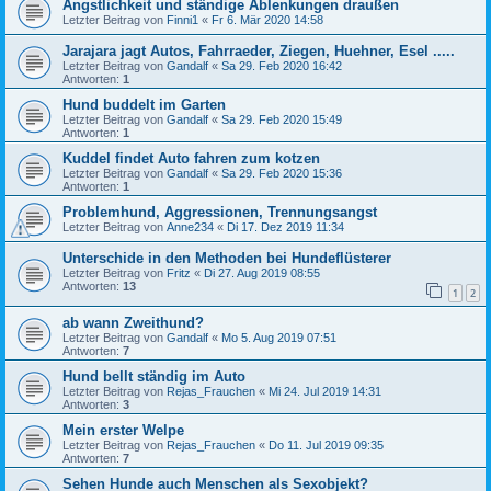
Ängstlichkeit und ständige Ablenkungen draußen
Letzter Beitrag von
Finni1
«
Fr 6. Mär 2020 14:58
Jarajara jagt Autos, Fahrraeder, Ziegen, Huehner, Esel .....
Letzter Beitrag von
Gandalf
«
Sa 29. Feb 2020 16:42
Antworten:
1
Hund buddelt im Garten
Letzter Beitrag von
Gandalf
«
Sa 29. Feb 2020 15:49
Antworten:
1
Kuddel findet Auto fahren zum kotzen
Letzter Beitrag von
Gandalf
«
Sa 29. Feb 2020 15:36
Antworten:
1
Problemhund, Aggressionen, Trennungsangst
Letzter Beitrag von
Anne234
«
Di 17. Dez 2019 11:34
Unterschide in den Methoden bei Hundeflüsterer
Letzter Beitrag von
Fritz
«
Di 27. Aug 2019 08:55
Antworten:
13
1
2
ab wann Zweithund?
Letzter Beitrag von
Gandalf
«
Mo 5. Aug 2019 07:51
Antworten:
7
Hund bellt ständig im Auto
Letzter Beitrag von
Rejas_Frauchen
«
Mi 24. Jul 2019 14:31
Antworten:
3
Mein erster Welpe
Letzter Beitrag von
Rejas_Frauchen
«
Do 11. Jul 2019 09:35
Antworten:
7
Sehen Hunde auch Menschen als Sexobjekt?