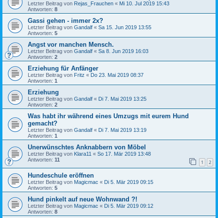
Letzter Beitrag von
Rejas_Frauchen
«
Mi 10. Jul 2019 15:43
Antworten:
8
Gassi gehen - immer 2x?
Letzter Beitrag von
Gandalf
«
Sa 15. Jun 2019 13:55
Antworten:
5
Angst vor manchen Mensch.
Letzter Beitrag von
Gandalf
«
Sa 8. Jun 2019 16:03
Antworten:
2
Erziehung für Anfänger
Letzter Beitrag von
Fritz
«
Do 23. Mai 2019 08:37
Antworten:
1
Erziehung
Letzter Beitrag von
Gandalf
«
Di 7. Mai 2019 13:25
Antworten:
2
Was habt ihr während eines Umzugs mit eurem Hund
gemacht?
Letzter Beitrag von
Gandalf
«
Di 7. Mai 2019 13:19
Antworten:
1
Unerwünschtes Anknabbern von Möbel
Letzter Beitrag von
Klara11
«
So 17. Mär 2019 13:48
Antworten:
11
1
2
Hundeschule eröffnen
Letzter Beitrag von
Magicmac
«
Di 5. Mär 2019 09:15
Antworten:
5
Hund pinkelt auf neue Wohnwand ?!
Letzter Beitrag von
Magicmac
«
Di 5. Mär 2019 09:12
Antworten:
8