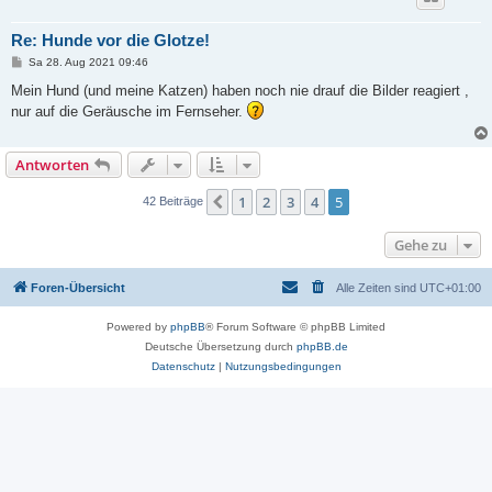
Re: Hunde vor die Glotze!
B
Sa 28. Aug 2021 09:46
e
i
Mein Hund (und meine Katzen) haben noch nie drauf die Bilder reagiert ,
t
nur auf die Geräusche im Fernseher.
r
a
g
Antworten
1
2
3
4
5
Vorherige
42 Beiträge
Gehe zu
Foren-Übersicht
Alle Zeiten sind
UTC+01:00
Powered by
phpBB
® Forum Software © phpBB Limited
Deutsche Übersetzung durch
phpBB.de
Datenschutz
|
Nutzungsbedingungen