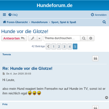
Hundeforum.de
FAQ
Anmelden
S
Foren-Übersicht
Hundeforum
Sport, Spiel & Spaß
u
Hunde vor die Glotze!
c
Suche
Erweiterte
Antworten
h
e
1
2
3
4
5
Vorherige
42 Beiträge
Tomsta
Re: Hunde vor die Glotze!
B
Do 4. Jun 2020 20:03
e
i
Hi Leute,
t
r
a
also mein Hund reagiert beim Fernsehn nur auf Hunde im TV, sonst ist er
g
ihm reichlich egal
Fritz