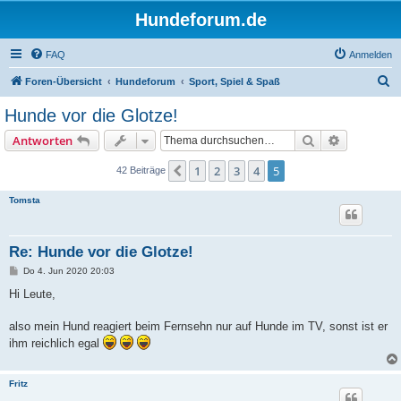
Hundeforum.de
FAQ
Anmelden
S
Foren-Übersicht
Hundeforum
Sport, Spiel & Spaß
u
Hunde vor die Glotze!
c
Suche
Erweiterte
Antworten
h
e
1
2
3
4
5
Vorherige
42 Beiträge
Tomsta
Re: Hunde vor die Glotze!
B
Do 4. Jun 2020 20:03
e
i
Hi Leute,
t
r
a
also mein Hund reagiert beim Fernsehn nur auf Hunde im TV, sonst ist er
g
ihm reichlich egal
Fritz