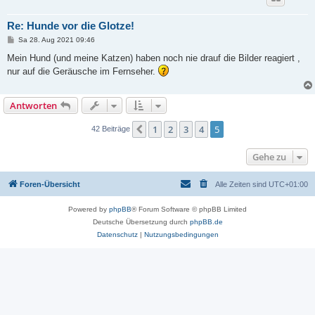
Re: Hunde vor die Glotze!
B
Sa 28. Aug 2021 09:46
e
i
Mein Hund (und meine Katzen) haben noch nie drauf die Bilder reagiert ,
t
nur auf die Geräusche im Fernseher.
r
a
g
Antworten
1
2
3
4
5
Vorherige
42 Beiträge
Gehe zu
Foren-Übersicht
Alle Zeiten sind
UTC+01:00
Powered by
phpBB
® Forum Software © phpBB Limited
Deutsche Übersetzung durch
phpBB.de
Datenschutz
|
Nutzungsbedingungen