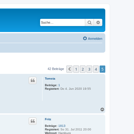
Suche
Erweiterte Suche
Anmelden
1
2
3
4
5
Vorherige
42 Beiträge
Tomsta
Beiträge:
1
Registriert:
Do 4. Jun 2020 19:55
N
a
c
Fritz
h
o
Beiträge:
1813
Registriert:
So 31. Jul 2011 20:00
b
Wohnort:
Hamburg