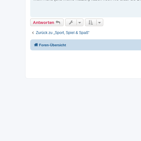
t
r
a
g
Antworten
Zurück zu „Sport, Spiel & Spaß“
Foren-Übersicht