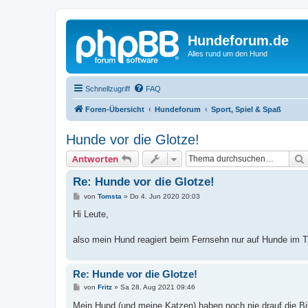
Hundeforum.de
Alles rund um den Hund
Schnellzugriff
FAQ
Foren-Übersicht
Hundeforum
Sport, Spiel & Spaß
Hunde vor die Glotze!
Antworten
Re: Hunde vor die Glotze!
B
von
Tomsta
»
Do 4. Jun 2020 20:03
e
i
Hi Leute,
t
r
a
also mein Hund reagiert beim Fernsehn nur auf Hunde im TV
g
Re: Hunde vor die Glotze!
B
von
Fritz
»
Sa 28. Aug 2021 09:46
e
i
Mein Hund (und meine Katzen) haben noch nie drauf die Bil