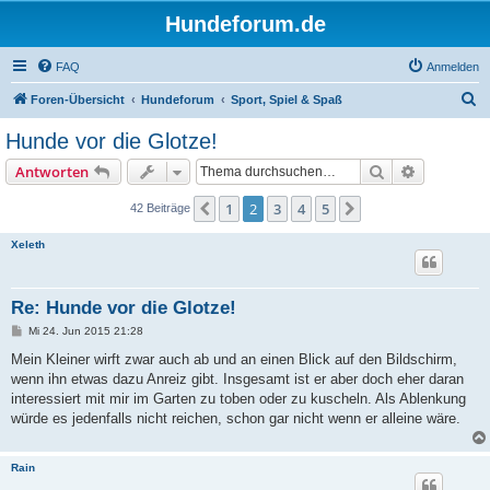
Hundeforum.de
FAQ
Anmelden
S
Foren-Übersicht
Hundeforum
Sport, Spiel & Spaß
u
Hunde vor die Glotze!
c
Suche
Erweiterte
Antworten
h
e
1
2
3
4
5
Vorherige
Nächste
42 Beiträge
Xeleth
Re: Hunde vor die Glotze!
B
Mi 24. Jun 2015 21:28
e
i
Mein Kleiner wirft zwar auch ab und an einen Blick auf den Bildschirm,
t
wenn ihn etwas dazu Anreiz gibt. Insgesamt ist er aber doch eher daran
r
a
interessiert mit mir im Garten zu toben oder zu kuscheln. Als Ablenkung
g
würde es jedenfalls nicht reichen, schon gar nicht wenn er alleine wäre.
Rain