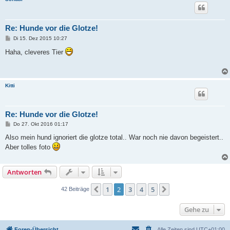
Re: Hunde vor die Glotze!
B
Di 15. Dez 2015 10:27
e
i
Haha, cleveres Tier
t
r
a
g
Kitti
Re: Hunde vor die Glotze!
B
Do 27. Okt 2016 01:17
e
i
Also mein hund ignoriert die glotze total.. War noch nie davon begeistert..
t
Aber tolles foto
r
a
g
Antworten
1
2
3
4
5
Vorherige
Nächste
42 Beiträge
Gehe zu
Foren-Übersicht
Alle Zeiten sind
UTC+01:00