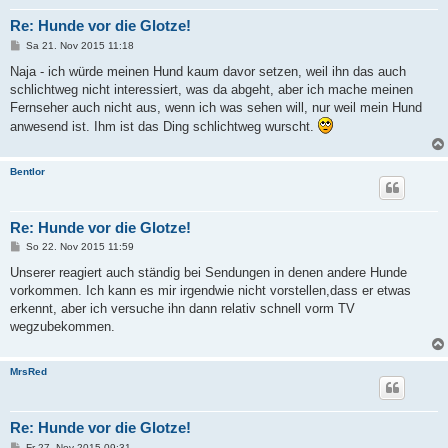
Re: Hunde vor die Glotze!
B
Sa 21. Nov 2015 11:18
e
i
Naja - ich würde meinen Hund kaum davor setzen, weil ihn das auch
t
schlichtweg nicht interessiert, was da abgeht, aber ich mache meinen
r
a
Fernseher auch nicht aus, wenn ich was sehen will, nur weil mein Hund
g
anwesend ist. Ihm ist das Ding schlichtweg wurscht.
Bentlor
Re: Hunde vor die Glotze!
B
So 22. Nov 2015 11:59
e
i
Unserer reagiert auch ständig bei Sendungen in denen andere Hunde
t
vorkommen. Ich kann es mir irgendwie nicht vorstellen,dass er etwas
r
a
erkennt, aber ich versuche ihn dann relativ schnell vorm TV
g
wegzubekommen.
MrsRed
Re: Hunde vor die Glotze!
B
Fr 27. Nov 2015 09:31