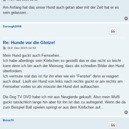
e
i
Am Anfang hat das unser Hund auch getan aber mit der Zeit hat er es
t
sein gelassen...
r
a
g
Sarough2008
Re: Hunde vor die Glotze!
B
Di 8. Dez 2015 14:53
e
i
Mein Hund guckt auch Fernsehen...
t
Ich habe allerdings sein Körbchen so gestellt das er das nicht so leicht
r
a
kann denn ich bin auch der Meinung, dass die schnellen Bilder den Hund
g
überfordern.
Ich vermute mal das ist für ihn eher wie ein "Fenster" denn er reagiert
auch drauf. Läuft ein Hund von links nach rechts guckt er am rechts am
Fernseher vorbei so als müsste der Hund dort auftauchen.
Die Dog TV DVD habe ich mir aus Neugierde gekauft. Also mein Wuffi
guckt tatsächlich lange hin aber für ihn ist das zu aufregend. Wenn die da
zum Beispiel Ball spielen springt er aus dem Körbchen auf...
Brina70