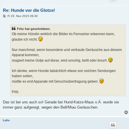
Re: Hunde vor die Glotze!
B
Fr 20. Nov 2015 09:30
e
i
t
Fritz hat geschrieben:
r
a
Ob meine Hündin wirklich die Bilder im Fernseher erkennen kann,
g
glaube ich nicht.
Nur manchmal, wenn besondere und vertraute Geräusche aus diesem
Apparat kommen,
reagiert meine Gotje auf diese, wird unruhig, bellt oder knurrt.
Ich denke, wenn Hunde tatsächlich etwas von solchen Sendungen
haben sollen,
müßte es erst Apparate mit Geruchsübertragung geben.
Fritz.
Das ist bei uns auch so! Gerade bei Hund-Katze-Maus o.Ä. wurde sie
immer ganz aufgeregt, wegen den Bell/Miau Geräuschen.
Lulis