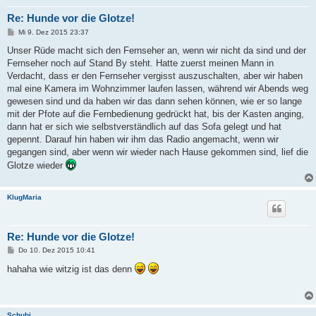
Re: Hunde vor die Glotze!
B
Mi 9. Dez 2015 23:37
e
i
Unser Rüde macht sich den Fernseher an, wenn wir nicht da sind und der
t
Fernseher noch auf Stand By steht. Hatte zuerst meinen Mann in
r
a
Verdacht, dass er den Fernseher vergisst auszuschalten, aber wir haben
g
mal eine Kamera im Wohnzimmer laufen lassen, während wir Abends weg
gewesen sind und da haben wir das dann sehen können, wie er so lange
mit der Pfote auf die Fernbedienung gedrückt hat, bis der Kasten anging,
dann hat er sich wie selbstverständlich auf das Sofa gelegt und hat
gepennt. Darauf hin haben wir ihm das Radio angemacht, wenn wir
gegangen sind, aber wenn wir wieder nach Hause gekommen sind, lief die
Glotze wieder
KlugMaria
Re: Hunde vor die Glotze!
B
Do 10. Dez 2015 10:41
e
i
hahaha wie witzig ist das denn
t
r
a
g
Schubi