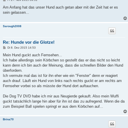
e
i
Am Anfang hat das unser Hund auch getan aber mit der Zeit hat er es
t
sein gelassen...
r
a
g
Sarough2008
Re: Hunde vor die Glotze!
B
Di 8. Dez 2015 14:53
e
i
Mein Hund guckt auch Fernsehen...
t
Ich habe allerdings sein Körbchen so gestellt das er das nicht so leicht
r
a
kann denn ich bin auch der Meinung, dass die schnellen Bilder den Hund
g
überfordern.
Ich vermute mal das ist für ihn eher wie ein "Fenster" denn er reagiert
auch drauf. Läuft ein Hund von links nach rechts guckt er am rechts am
Fernseher vorbei so als müsste der Hund dort auftauchen.
Die Dog TV DVD habe ich mir aus Neugierde gekauft. Also mein Wuffi
guckt tatsächlich lange hin aber für ihn ist das zu aufregend. Wenn die da
zum Beispiel Ball spielen springt er aus dem Körbchen auf...
Brina70