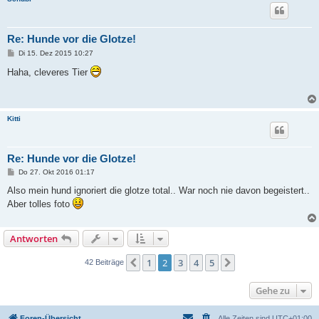
Re: Hunde vor die Glotze!
B
Di 15. Dez 2015 10:27
e
i
Haha, cleveres Tier
t
r
a
g
Kitti
Re: Hunde vor die Glotze!
B
Do 27. Okt 2016 01:17
e
i
Also mein hund ignoriert die glotze total.. War noch nie davon begeistert..
t
Aber tolles foto
r
a
g
Antworten
1
2
3
4
5
Vorherige
Nächste
42 Beiträge
Gehe zu
Foren-Übersicht
Alle Zeiten sind
UTC+01:00