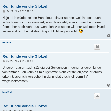
Re: Hunde vor die Glotze!
B
Sa 21. Nov 2015 11:18
e
i
Naja - ich würde meinen Hund kaum davor setzen, weil ihn das auch
t
schlichtweg nicht interessiert, was da abgeht, aber ich mache meinen
r
a
Fernseher auch nicht aus, wenn ich was sehen will, nur weil mein Hund
g
anwesend ist. Ihm ist das Ding schlichtweg wurscht.
Bentlor
Re: Hunde vor die Glotze!
B
So 22. Nov 2015 11:59
e
i
Unserer reagiert auch ständig bei Sendungen in denen andere Hunde
t
vorkommen. Ich kann es mir irgendwie nicht vorstellen,dass er etwas
r
a
erkennt, aber ich versuche ihn dann relativ schnell vorm TV
g
wegzubekommen.
MrsRed
Re: Hunde vor die Glotze!
B
Fr 27. Nov 2015 09:31