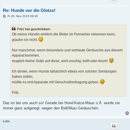
Re: Hunde vor die Glotze!
B
Fr 20. Nov 2015 09:30
e
i
t
Fritz hat geschrieben:
r
a
Ob meine Hündin wirklich die Bilder im Fernseher erkennen kann,
g
glaube ich nicht.
Nur manchmal, wenn besondere und vertraute Geräusche aus diesem
Apparat kommen,
reagiert meine Gotje auf diese, wird unruhig, bellt oder knurrt.
Ich denke, wenn Hunde tatsächlich etwas von solchen Sendungen
haben sollen,
müßte es erst Apparate mit Geruchsübertragung geben.
Fritz.
Das ist bei uns auch so! Gerade bei Hund-Katze-Maus o.Ä. wurde sie
immer ganz aufgeregt, wegen den Bell/Miau Geräuschen.
Lulis