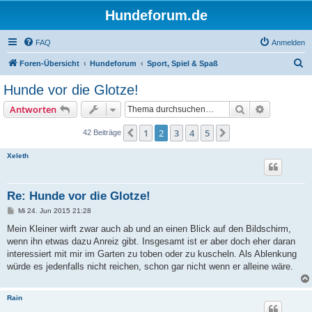
Hundeforum.de
FAQ
Anmelden
S
Foren-Übersicht
Hundeforum
Sport, Spiel & Spaß
u
Hunde vor die Glotze!
c
Suche
Erweiterte
Antworten
h
e
1
2
3
4
5
Vorherige
Nächste
42 Beiträge
Xeleth
Re: Hunde vor die Glotze!
B
Mi 24. Jun 2015 21:28
e
i
Mein Kleiner wirft zwar auch ab und an einen Blick auf den Bildschirm,
t
wenn ihn etwas dazu Anreiz gibt. Insgesamt ist er aber doch eher daran
r
a
interessiert mit mir im Garten zu toben oder zu kuscheln. Als Ablenkung
g
würde es jedenfalls nicht reichen, schon gar nicht wenn er alleine wäre.
Rain