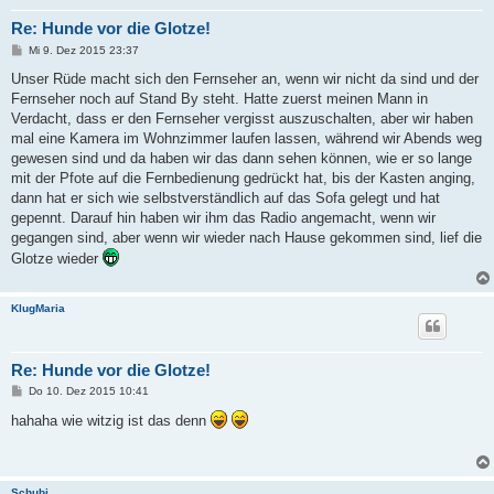
Re: Hunde vor die Glotze!
B
Mi 9. Dez 2015 23:37
e
i
Unser Rüde macht sich den Fernseher an, wenn wir nicht da sind und der
t
Fernseher noch auf Stand By steht. Hatte zuerst meinen Mann in
r
a
Verdacht, dass er den Fernseher vergisst auszuschalten, aber wir haben
g
mal eine Kamera im Wohnzimmer laufen lassen, während wir Abends weg
gewesen sind und da haben wir das dann sehen können, wie er so lange
mit der Pfote auf die Fernbedienung gedrückt hat, bis der Kasten anging,
dann hat er sich wie selbstverständlich auf das Sofa gelegt und hat
gepennt. Darauf hin haben wir ihm das Radio angemacht, wenn wir
gegangen sind, aber wenn wir wieder nach Hause gekommen sind, lief die
Glotze wieder
KlugMaria
Re: Hunde vor die Glotze!
B
Do 10. Dez 2015 10:41
e
i
hahaha wie witzig ist das denn
t
r
a
g
Schubi