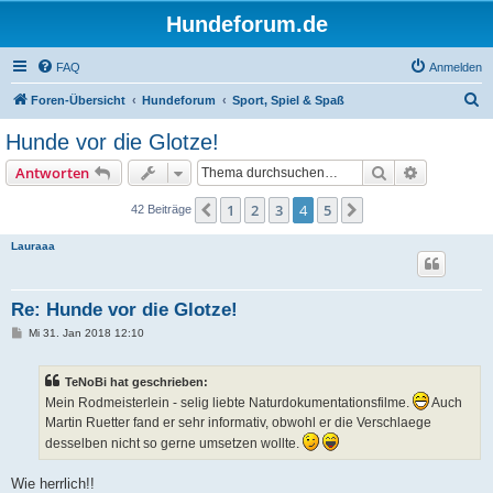
Hundeforum.de
FAQ
Anmelden
S
Foren-Übersicht
Hundeforum
Sport, Spiel & Spaß
u
Hunde vor die Glotze!
c
Suche
Erweiterte
Antworten
h
e
1
2
3
4
5
Vorherige
Nächste
42 Beiträge
Lauraaa
Re: Hunde vor die Glotze!
B
Mi 31. Jan 2018 12:10
e
i
t
TeNoBi hat geschrieben:
r
a
Mein Rodmeisterlein - selig liebte Naturdokumentationsfilme.
Auch
g
Martin Ruetter fand er sehr informativ, obwohl er die Verschlaege
desselben nicht so gerne umsetzen wollte.
Wie herrlich!!