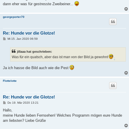
dann eher was für gestresste Zweibeiner...
georgeporter70
Re: Hunde vor die Glotze!
B
Mi 15. Jan 2020 06:59
e
i
t
jillaaa hat geschrieben:
r
a
Was für ein quatsch, aber das ist man von der Bild ja gewohnt
.
g
Ja ich hasse die Bild auch wie die Pest
Flottelotte
Re: Hunde vor die Glotze!
B
Do 19. Mär 2020 13:21
e
i
Hallo,
t
meine Hunde lieben Fernsehen! Welches Programm mögen eure Hunde
r
a
am liebsten? Liebe Grüße
g