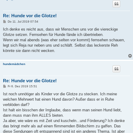
Re: Hunde vor die Glotze!
B
Do 11. Jul 2019 07:54
e
i
Ich denke es reicht aus, dass wir Menschen uns vor die viereckige
t
Glotze setzen. Fernsehen für Hunde fände ich übertrieben.
r
a
Wenn wir mal abends (was eher selten vor kommt) fernsehen schauen,
g
legt sich Reja nur neben uns und schläft. Selbst das leckerste Reh
könnte sie dann nicht wecken.
hundemädchen
Re: Hunde vor die Glotze!
B
Fr 6. Dez 2019 15:51
e
i
Ist noch unnötiger als Kinder vor die Glotze zu stecken. Ich meine
t
welchen Mehrwert hat einen Hund davon? Außer dass er in Ruhe
r
a
verblöden darf?
g
Ist halt ein bisschen der Irrglaube, dass wenn man seinen Hund liebt,
dann muss man ihm ALLES bieten.
Ja aber, wie wäre es mit Zeit und kuscheln...und Förderung? Ich denke
das bringt mehr als auf einen flimmernden Bildschirm zu gaffen. Das
diese Sendungen oft entspannend sind ist ein anderes Thema. Ist aber