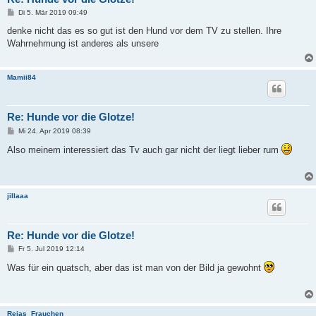
B
Di 5. Mär 2019 09:49
e
i
denke nicht das es so gut ist den Hund vor dem TV zu stellen. Ihre
t
Wahrnehmung ist anderes als unsere
r
a
g
Mamii84
Re: Hunde vor die Glotze!
B
Mi 24. Apr 2019 08:39
e
i
Also meinem interessiert das Tv auch gar nicht der liegt lieber rum
t
r
a
g
jillaaa
Re: Hunde vor die Glotze!
B
Fr 5. Jul 2019 12:14
e
i
Was für ein quatsch, aber das ist man von der Bild ja gewohnt
t
r
a
g
Rejas_Frauchen