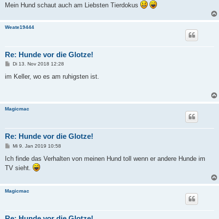
Mein Hund schaut auch am Liebsten Tierdokus
Weate19444
Re: Hunde vor die Glotze!
B
Di 13. Nov 2018 12:28
e
i
im Keller, wo es am ruhigsten ist.
t
r
a
g
Magicmac
Re: Hunde vor die Glotze!
B
Mi 9. Jan 2019 10:58
e
i
Ich finde das Verhalten von meinen Hund toll wenn er andere Hunde im
t
TV sieht.
r
a
g
Magicmac
Re: Hunde vor die Glotze!