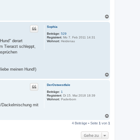
N
a
c
Sophia
h
o
Beiträge:
529
Registriert:
Mo 7. Feb 2011 14:31
b
"Hund" derart
Wohnort:
Heidenau
e
m Tierarzt schleppt,
n
Ansprüchen
 liebe meinen Hund!)
N
a
c
DerOstwestfale
h
o
Beiträge:
1
Registriert:
Di 15. Mai 2018 18:39
b
Wohnort:
Paderborn
e
ei/Dackelmischung mit
n
N
a
4 Beiträge • Seite
1
von
1
c
h
o
Gehe zu
b