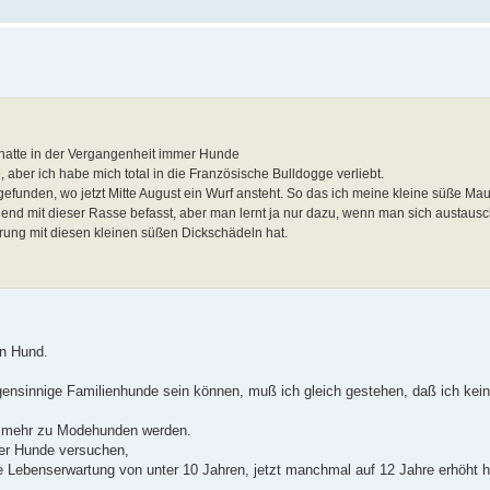
hatte in der Vergangenheit immer Hunde
, aber ich habe mich total in die Französische Bulldogge verliebt.
unden, wo jetzt Mitte August ein Wurf ansteht. So das ich meine kleine süße Mau
nd mit dieser Rasse befasst, aber man lernt ja nur dazu, wenn man sich austausc
rung mit diesen kleinen süßen Dickschädeln hat.
n Hund.
igensinnige Familienhunde sein können, muß ich gleich gestehen, daß ich kei
r mehr zu Modehunden werden.
her Hunde versuchen,
e Lebenserwartung von unter 10 Jahren, jetzt manchmal auf 12 Jahre erhöht 