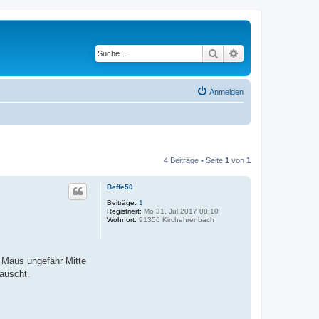
Suche
Erweiterte Suche
Anmelden
4 Beiträge • Seite
1
von
1
Beffe50
Beiträge:
1
Registriert:
Mo 31. Jul 2017 08:10
Wohnort:
91356 Kirchehrenbach
 Maus ungefähr Mitte
auscht.