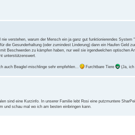
ohl nie verstehen, warum der Mensch ein ja ganz gut funktionierendes System 
r für die Gesunderhaltung (oder zumindest Linderung) dann ein Haufen Geld zu
ng mit Beschwerden zu kämpfen haben, nur weil sie irgendwelchen optischen 
t unterstützenswert.
h auch Beagle/-mischlinge sehr empfehlen...
Furchtbare Tiere
(Ja, ich
alen sind eine Kurzinfo. In unserer Familie lebt Rosi eine putzmuntere SharP
rum und schau mal wo ich am besten einbringen kann.