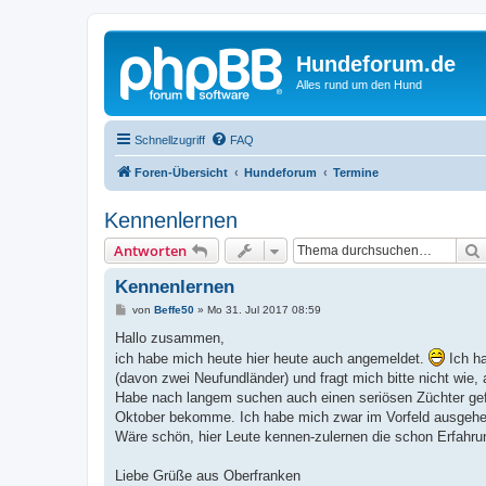
Hundeforum.de
Alles rund um den Hund
Schnellzugriff
FAQ
Foren-Übersicht
Hundeforum
Termine
Kennenlernen
Antworten
Kennenlernen
B
von
Beffe50
»
Mo 31. Jul 2017 08:59
e
i
Hallo zusammen,
t
ich habe mich heute hier heute auch angemeldet.
Ich ha
r
a
(davon zwei Neufundländer) und fragt mich bitte nicht wie, 
g
Habe nach langem suchen auch einen seriösen Züchter gefu
Oktober bekomme. Ich habe mich zwar im Vorfeld ausgehen
Wäre schön, hier Leute kennen-zulernen die schon Erfahru
Liebe Grüße aus Oberfranken