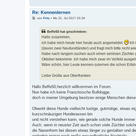
Re: Kennenlernen
B
von
Fritz
»
Mo 31. Jul 2017 20:28
e
i
t
Beffe50 hat geschrieben:
r
a
Hallo zusammen,
g
ich habe mich heute hier heute auch angemeldet.
Ich 
(davon zwei Neufundländer) und fragt mich bitte nicht wie
Habe nach langem suchen auch einen seriösen Züchter gef
Oktober bekomme. Ich habe mich zwar im Vorfeld ausgehe
Wäre schön, hier Leute kennen-zulernen die schon Erfah
Liebe Grüße aus Oberfranken
Hallo Beffe50,herzlich willkommen im Forum.
Nun habe ich keine Französische Bulldogge,
doch in meiner Umgebung besitzen einige Menschen diese
Obwohl diese Hunde vielleicht lustige, gutmütige, etwas e
kurzschnäuzigen Hunderassen bin
und nicht verstehen kann, wie gerade solche Hunde imme
Auch, wenn in neuster Zeit auch schon viele Züchter solc
die Nasenform bei diesen etwas länger zu gestalten und di
weiterhin immer noch große gesundheitliche Nachteile.