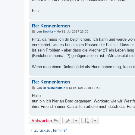
Fritz.
Re: Kennenlernen
B
von
Sophia
»
Mo 31. Jul 2017 23:05
e
i
Fritz, da muss ich dir beipflichten. Ich kann und werde w
t
verzüchtet, wie es bei einigen Rassen der Fall ist. Dass e
r
a
ist sein Problem - aber dass die Viecher zT ein Leben la
g
(Kindchenschema...?) genügen sollen, ist mMn absolut nich
Wenn man einen Dickschädel als Hund haben mag, kann ic
Re: Kennenlernen
B
von
DerOstwestfale
»
Di 15. Mai 2018 18:51
e
i
Hallo
t
nun bin ich hier an Bord gegangen. Wortkarg wie wir Westf
r
a
ihrer Freundin einer Katze. Ich arbeite mich dutch das Fo
g
Antworten
Zurück zu „Termine“