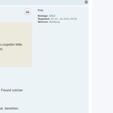
N
a
c
Fritz
h
o
Beiträge:
1813
Registriert:
So 31. Jul 2011 20:00
b
Wohnort:
Hamburg
e
n
s ungefähr Mitte
ht.
n Freund solcher
hat, bestehen