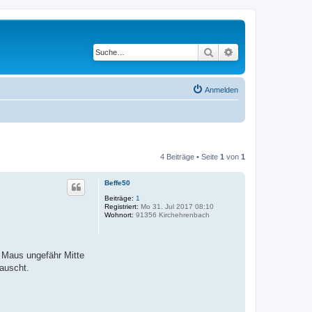
Suche
Erweiterte Suche
Anmelden
4 Beiträge • Seite
1
von
1
Beffe50
Beiträge:
1
Registriert:
Mo 31. Jul 2017 08:10
Wohnort:
91356 Kirchehrenbach
 Maus ungefähr Mitte
auscht.