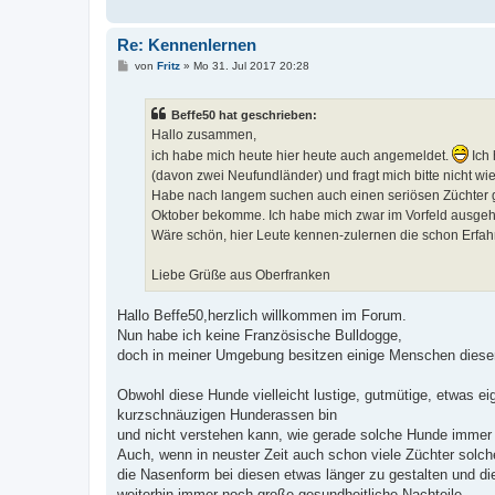
Re: Kennenlernen
B
von
Fritz
»
Mo 31. Jul 2017 20:28
e
i
t
Beffe50 hat geschrieben:
r
a
Hallo zusammen,
g
ich habe mich heute hier heute auch angemeldet.
Ich 
(davon zwei Neufundländer) und fragt mich bitte nicht wie
Habe nach langem suchen auch einen seriösen Züchter gef
Oktober bekomme. Ich habe mich zwar im Vorfeld ausgehe
Wäre schön, hier Leute kennen-zulernen die schon Erfah
Liebe Grüße aus Oberfranken
Hallo Beffe50,herzlich willkommen im Forum.
Nun habe ich keine Französische Bulldogge,
doch in meiner Umgebung besitzen einige Menschen diese
Obwohl diese Hunde vielleicht lustige, gutmütige, etwas e
kurzschnäuzigen Hunderassen bin
und nicht verstehen kann, wie gerade solche Hunde imme
Auch, wenn in neuster Zeit auch schon viele Züchter solc
die Nasenform bei diesen etwas länger zu gestalten und di
weiterhin immer noch große gesundheitliche Nachteile.