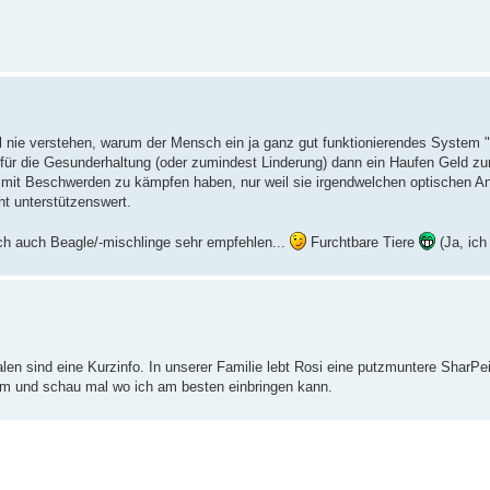
ohl nie verstehen, warum der Mensch ein ja ganz gut funktionierendes System 
r für die Gesunderhaltung (oder zumindest Linderung) dann ein Haufen Geld zu
ng mit Beschwerden zu kämpfen haben, nur weil sie irgendwelchen optischen 
t unterstützenswert.
h auch Beagle/-mischlinge sehr empfehlen...
Furchtbare Tiere
(Ja, ich
alen sind eine Kurzinfo. In unserer Familie lebt Rosi eine putzmuntere SharP
rum und schau mal wo ich am besten einbringen kann.