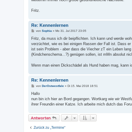
Fritz.
Re: Kennenlernen
B
von
Sophia
»
Mo 31. Jul 2017 23:05
e
i
Fritz, da muss ich dir beipflichten. Ich kann und werde w
t
verzüchtet, wie es bei einigen Rassen der Fall ist. Dass e
r
a
ist sein Problem - aber dass die Viecher zT ein Leben la
g
(Kindchenschema...?) genügen sollen, ist mMn absolut nich
Wenn man einen Dickschädel als Hund haben mag, kann ic
Re: Kennenlernen
B
von
DerOstwestfale
»
Di 15. Mai 2018 18:51
e
i
Hallo
t
nun bin ich hier an Bord gegangen. Wortkarg wie wir Westf
r
a
ihrer Freundin einer Katze. Ich arbeite mich dutch das Fo
g
Antworten
Zurück zu „Termine“