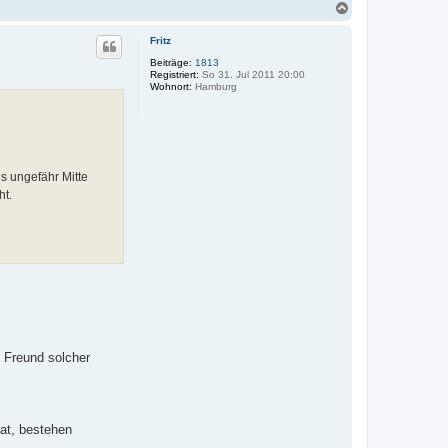
N
a
c
Fritz
h
o
Beiträge:
1813
Registriert:
So 31. Jul 2011 20:00
b
Wohnort:
Hamburg
e
n
s ungefähr Mitte
ht.
n Freund solcher
hat, bestehen