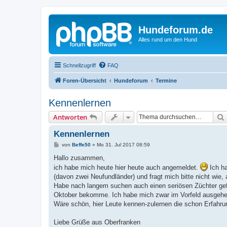
Hundeforum.de
Alles rund um den Hund
Schnellzugriff
FAQ
Foren-Übersicht
Hundeforum
Termine
Kennenlernen
Antworten
Kennenlernen
B
von
Beffe50
»
Mo 31. Jul 2017 08:59
e
i
Hallo zusammen,
t
ich habe mich heute hier heute auch angemeldet.
Ich ha
r
a
(davon zwei Neufundländer) und fragt mich bitte nicht wie, 
g
Habe nach langem suchen auch einen seriösen Züchter gefu
Oktober bekomme. Ich habe mich zwar im Vorfeld ausgehen
Wäre schön, hier Leute kennen-zulernen die schon Erfahru
Liebe Grüße aus Oberfranken