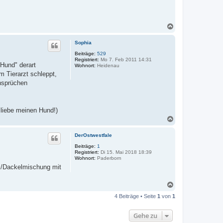
N
a
c
Sophia
h
o
Beiträge:
529
Registriert:
Mo 7. Feb 2011 14:31
b
"Hund" derart
Wohnort:
Heidenau
e
m Tierarzt schleppt,
n
Ansprüchen
 liebe meinen Hund!)
N
a
c
DerOstwestfale
h
o
Beiträge:
1
Registriert:
Di 15. Mai 2018 18:39
b
Wohnort:
Paderborn
e
ei/Dackelmischung mit
n
N
a
4 Beiträge • Seite
1
von
1
c
h
o
Gehe zu
b