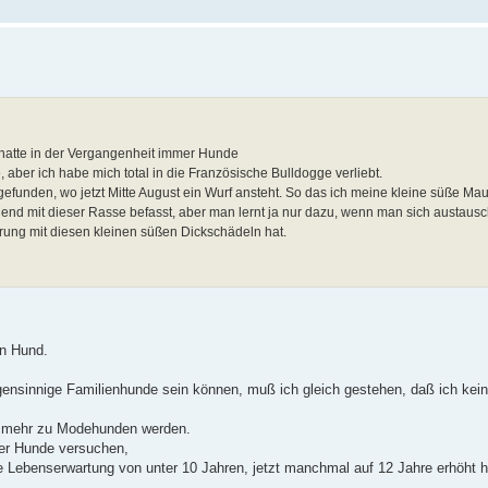
hatte in der Vergangenheit immer Hunde
, aber ich habe mich total in die Französische Bulldogge verliebt.
unden, wo jetzt Mitte August ein Wurf ansteht. So das ich meine kleine süße Mau
nd mit dieser Rasse befasst, aber man lernt ja nur dazu, wenn man sich austausc
rung mit diesen kleinen süßen Dickschädeln hat.
n Hund.
igensinnige Familienhunde sein können, muß ich gleich gestehen, daß ich kei
r mehr zu Modehunden werden.
her Hunde versuchen,
e Lebenserwartung von unter 10 Jahren, jetzt manchmal auf 12 Jahre erhöht 