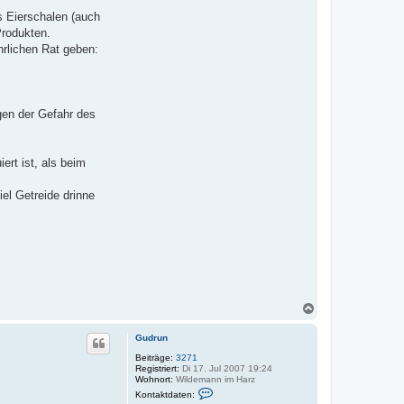
s Eierschalen (auch
Produkten.
rlichen Rat geben:
egen der Gefahr des
ert ist, als beim
el Getreide drinne
N
a
c
Gudrun
h
o
Beiträge:
3271
Registriert:
Di 17. Jul 2007 19:24
b
Wohnort:
Wildemann im Harz
e
K
Kontaktdaten:
n
o