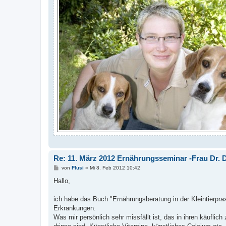
Re: 11. März 2012 Ernährungsseminar -Frau Dr. Di
B
von
Flusi
»
Mi 8. Feb 2012 10:42
e
i
Hallo,
t
r
a
ich habe das Buch "Ernährungsberatung in der Kleintierprax
g
Erkrankungen.
Was mir persönlich sehr missfällt ist, das in ihren käuflic