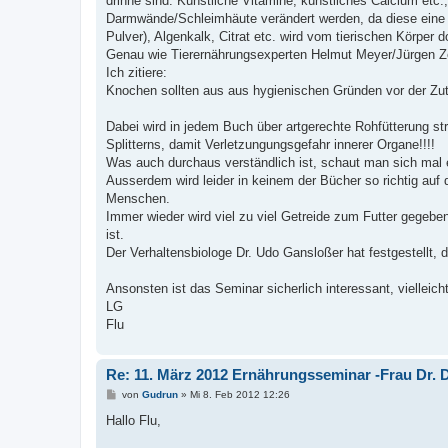
drinne sind. Künstliche Vitamine, künstliches Calcium etc.
Darmwände/Schleimhäute verändert werden, da diese eine a
Pulver), Algenkalk, Citrat etc. wird vom tierischen Körpe
Genau wie Tierernährungsexperten Helmut Meyer/Jürgen Ze
Ich zitiere:
Knochen sollten aus aus hygienischen Gründen vor der Zut
Dabei wird in jedem Buch über artgerechte Rohfütterung str
Splitterns, damit Verletzungungsgefahr innerer Organe!!!!
Was auch durchaus verständlich ist, schaut man sich mal
Ausserdem wird leider in keinem der Bücher so richtig auf
Menschen.
Immer wieder wird viel zu viel Getreide zum Futter gegebe
ist.
Der Verhaltensbiologe Dr. Udo Gansloßer hat festgestellt,
Ansonsten ist das Seminar sicherlich interessant, vielleic
LG
Flu
Re: 11. März 2012 Ernährungsseminar -Frau Dr. Di
B
von
Gudrun
»
Mi 8. Feb 2012 12:26
e
i
Hallo Flu,
t
r