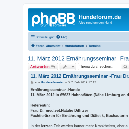
Hundeforum.de
Alles rund um den Hund
Schnellzugriff
FAQ
Foren-Übersicht
Hundeforum
Termine
11. März 2012 Ernährungsseminar -Frau 
Antworten
11. März 2012 Ernährungsseminar -Frau Dr. 
B
von
Hundereferenten
»
Di 7. Feb 2012 17:13
e
i
Ernährungsseminar -Hunde
t
11. März 2012 in 65623 Hahnstätten (Nähe Limburg an d
r
a
g
Referentin:
Frau Dr. med.vet.Natalie Dillitzer
Fachtierärztin für Ernährung und Diätetik, Buchautorin
In der letzten Zeit werden immer mehr Krankheiten, aber a