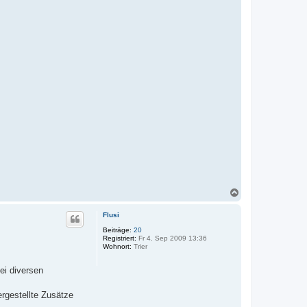
N
a
c
Flusi
h
o
Beiträge:
20
Registriert:
Fr 4. Sep 2009 13:36
b
Wohnort:
Trier
e
n
ei diversen
ergestellte Zusätze