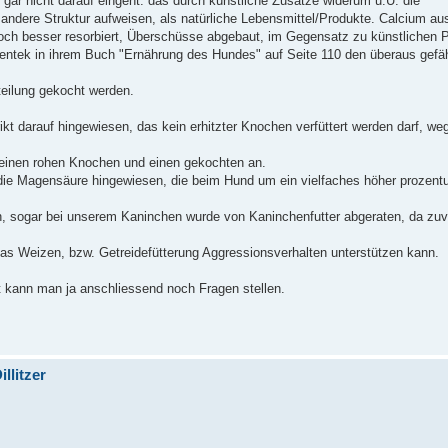
, gar nicht darauf eingeht. das durch künstliche Zusätze widerum u.U. die
ndere Struktur aufweisen, als natürliche Lebensmittel/Produkte. Calcium au
r doch besser resorbiert, Überschüsse abgebaut, im Gegensatz zu künstlichen 
ntek in ihrem Buch "Ernährung des Hundes" auf Seite 110 den überaus gefäh
eilung gekocht werden.
ikt darauf hingewiesen, das kein erhitzter Knochen verfüttert werden darf, w
 einen rohen Knochen und einen gekochten an.
 die Magensäure hingewiesen, die beim Hund um ein vielfaches höher prozentui
n, sogar bei unserem Kaninchen wurde von Kaninchenfutter abgeraten, da zuvi
 das Weizen, bzw. Getreidefütterung Aggressionsverhalten unterstützen kann.
ht kann man ja anschliessend noch Fragen stellen.
llitzer