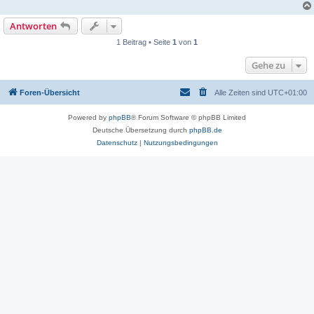
Antworten
1 Beitrag • Seite
1
von
1
Gehe zu
Foren-Übersicht
Alle Zeiten sind
UTC+01:00
Powered by
phpBB
® Forum Software © phpBB Limited
Deutsche Übersetzung durch
phpBB.de
Datenschutz
|
Nutzungsbedingungen