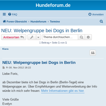
Hundeforum.de
FAQ
Anmelden
S
Foren-Übersicht
Hundeforum
Termine
u
NEU: Welpengruppe bei Dogs in Berlin
c
Suche
Erweiterte
Antworten
h
1 Beitrag • Seite
1
von
1
e
Kiara
NEU: Welpengruppe bei Dogs in Berlin
B
Fr 30. Nov 2012 18:22
e
i
Liebe Foris,
t
r
a
ab Dezember biete ich bei Dogs in Berlin (Berlin-Tegel) eine
g
Welpengruppe an. Über Empfehlungen und Weiterverbreitung der Info
würde ich mich sehr freuen:
Mehr Informationen gibt es hier.
Viele Grüße
Evelyn