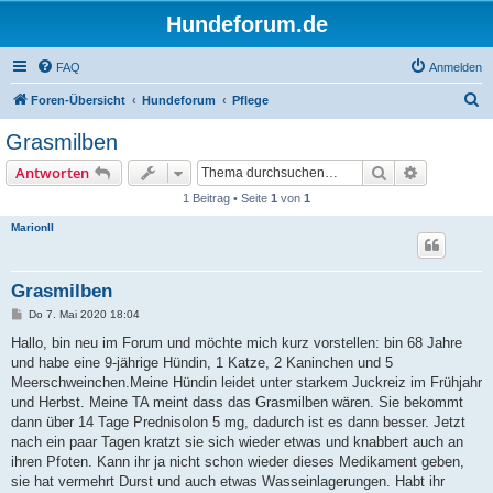
Hundeforum.de
FAQ
Anmelden
S
Foren-Übersicht
Hundeforum
Pflege
u
Grasmilben
c
Suche
Erweiterte
Antworten
h
1 Beitrag • Seite
1
von
1
e
MarionII
Grasmilben
B
Do 7. Mai 2020 18:04
e
i
Hallo, bin neu im Forum und möchte mich kurz vorstellen: bin 68 Jahre
t
und habe eine 9-jährige Hündin, 1 Katze, 2 Kaninchen und 5
r
a
Meerschweinchen.Meine Hündin leidet unter starkem Juckreiz im Frühjahr
g
und Herbst. Meine TA meint dass das Grasmilben wären. Sie bekommt
dann über 14 Tage Prednisolon 5 mg, dadurch ist es dann besser. Jetzt
nach ein paar Tagen kratzt sie sich wieder etwas und knabbert auch an
ihren Pfoten. Kann ihr ja nicht schon wieder dieses Medikament geben,
sie hat vermehrt Durst und auch etwas Wasseinlagerungen. Habt ihr