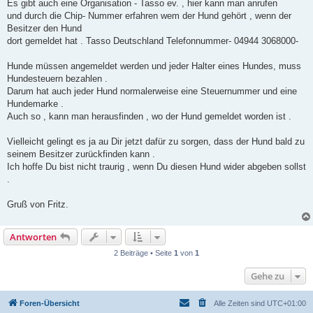
Es gibt auch eine Organisation - Tasso ev. , hier kann man anrufen
und durch die Chip- Nummer erfahren wem der Hund gehört , wenn der
Besitzer den Hund
dort gemeldet hat . Tasso Deutschland Telefonnummer- 04944 3068000-
Hunde müssen angemeldet werden und jeder Halter eines Hundes, muss
Hundesteuern bezahlen .
Darum hat auch jeder Hund normalerweise eine Steuernummer und eine
Hundemarke .
Auch so , kann man herausfinden , wo der Hund gemeldet worden ist .
Vielleicht gelingt es ja au Dir jetzt dafür zu sorgen, dass der Hund bald zu
seinem Besitzer zurückfinden kann .
Ich hoffe Du bist nicht traurig , wenn Du diesen Hund wider abgeben sollst
.
Gruß von Fritz.
Antworten
2 Beiträge • Seite
1
von
1
Gehe zu
Foren-Übersicht
Alle Zeiten sind
UTC+01:00