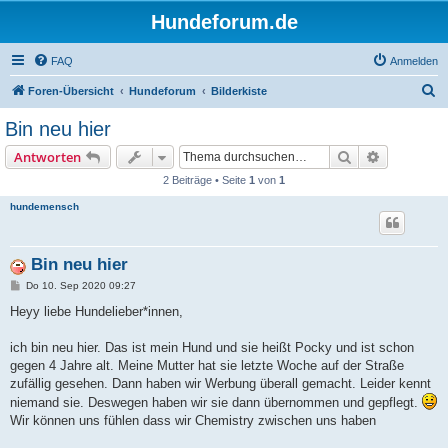
Hundeforum.de
FAQ
Anmelden
S
Foren-Übersicht
Hundeforum
Bilderkiste
u
Bin neu hier
c
Suche
Erweiterte
Antworten
h
2 Beiträge • Seite
1
von
1
e
hundemensch
Bin neu hier
B
Do 10. Sep 2020 09:27
e
i
Heyy liebe Hundelieber*innen,
t
r
a
ich bin neu hier. Das ist mein Hund und sie heißt Pocky und ist schon
g
gegen 4 Jahre alt. Meine Mutter hat sie letzte Woche auf der Straße
zufällig gesehen. Dann haben wir Werbung überall gemacht. Leider kennt
niemand sie. Deswegen haben wir sie dann übernommen und gepflegt.
Wir können uns fühlen dass wir Chemistry zwischen uns haben