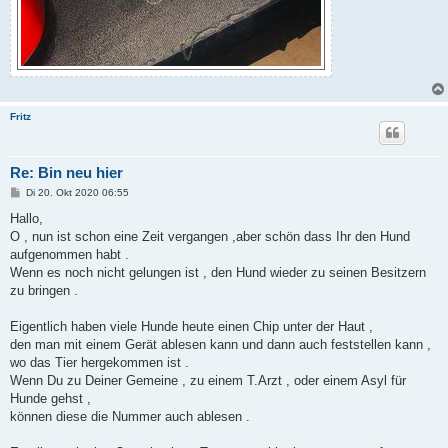
Fritz
Re: Bin neu hier
B
Di 20. Okt 2020 06:55
e
i
Hallo,
t
O , nun ist schon eine Zeit vergangen ,aber schön dass Ihr den Hund
r
a
aufgenommen habt .
g
Wenn es noch nicht gelungen ist , den Hund wieder zu seinen Besitzern
zu bringen .
Eigentlich haben viele Hunde heute einen Chip unter der Haut ,
den man mit einem Gerät ablesen kann und dann auch feststellen kann ,
wo das Tier hergekommen ist .
Wenn Du zu Deiner Gemeine , zu einem T.Arzt , oder einem Asyl für
Hunde gehst ,
können diese die Nummer auch ablesen .