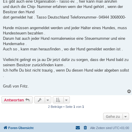
Es gibt auch eine Organisation - Tasso ev. , hier kann man anrufen
und durch die Chip- Nummer erfahren wem der Hund gehört , wenn der
Besitzer den Hund
dort gemeldet hat . Tasso Deutschland Telefonnummer- 04944 3068000-
Hunde müssen angemeldet werden und jeder Halter eines Hundes, muss
Hundesteuern bezahlen .
Darum hat auch jeder Hund normalerweise eine Steuernummer und eine
Hundemarke .
Auch so , kann man herausfinden , wo der Hund gemeldet worden ist .
Vielleicht gelingt es ja au Dir jetzt dafür zu sorgen, dass der Hund bald zu
seinem Besitzer zurückfinden kann .
Ich hoffe Du bist nicht traurig , wenn Du diesen Hund wider abgeben sollst
.
Gruß von Fritz.
Antworten
2 Beiträge • Seite
1
von
1
Gehe zu
Foren-Übersicht
Alle Zeiten sind
UTC+01:00