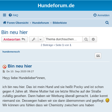
Hundeforum.de
FAQ
Anmelden
S
Foren-Übersicht
Hundeforum
Bilderkiste
u
Bin neu hier
c
Suche
Erweiterte
Antworten
h
2 Beiträge • Seite
1
von
1
e
hundemensch
Bin neu hier
B
Do 10. Sep 2020 09:27
e
i
Heyy liebe Hundelieber*innen,
t
r
a
ich bin neu hier. Das ist mein Hund und sie heißt Pocky und ist schon
g
gegen 4 Jahre alt. Meine Mutter hat sie letzte Woche auf der Straße
zufällig gesehen. Dann haben wir Werbung überall gemacht. Leider kennt
niemand sie. Deswegen haben wir sie dann übernommen und gepflegt.
Wir können uns fühlen dass wir Chemistry zwischen uns haben