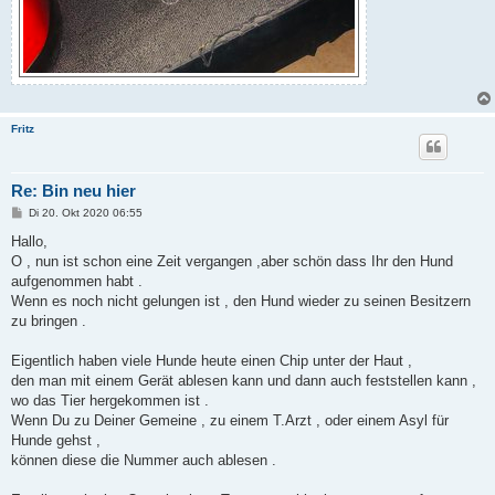
Fritz
Re: Bin neu hier
B
Di 20. Okt 2020 06:55
e
i
Hallo,
t
O , nun ist schon eine Zeit vergangen ,aber schön dass Ihr den Hund
r
a
aufgenommen habt .
g
Wenn es noch nicht gelungen ist , den Hund wieder zu seinen Besitzern
zu bringen .
Eigentlich haben viele Hunde heute einen Chip unter der Haut ,
den man mit einem Gerät ablesen kann und dann auch feststellen kann ,
wo das Tier hergekommen ist .
Wenn Du zu Deiner Gemeine , zu einem T.Arzt , oder einem Asyl für
Hunde gehst ,
können diese die Nummer auch ablesen .