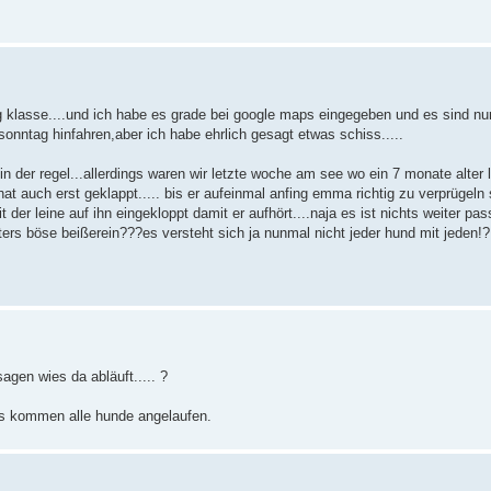
tig klasse....und ich habe es grade bei google maps eingegeben und es sind nu
sonntag hinfahren,aber ich habe ehrlich gesagt etwas schiss.....
in der regel...allerdings waren wir letzte woche am see wo ein 7 monate alter 
t auch erst geklappt..... bis er aufeinmal anfing emma richtig zu verprügeln 
der leine auf ihn eingekloppt damit er aufhört....naja es ist nichts weiter pas
öfters böse beißerein???es versteht sich ja nunmal nicht jeder hund mit jeden!?
gen wies da abläuft..... ?
 es kommen alle hunde angelaufen.