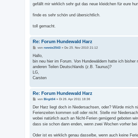
i
gefällt mir wirklich sehr gut das neue kleidchen für eure h
t
r
a
finde es sehr schön und übersichtlich.
g
toll gemacht.
Re: Forum Hundewald Harz
B
von
ronnie2543
»
Do 25. Nov 2010 21:12
e
i
Hallo,
t
bin neu hier im Forum. Von Hundewäldern hatte ich bisher 
r
a
anderen Teilen Deutschlands (z.B. Taunus)?
g
LG,
Carsten
Re: Forum Hundewald Harz
B
von
Birgit34
»
Di 26. Apr 2011 18:36
e
i
Der Harz liegt doch in Niedersachsen, oder? Würde mich näm
t
Ferienzeiten kommen soll oder nicht. Stelle mir Niedersach
r
a
wobei natürlich auch an Nicht-Ferien genügend geboten wir
g
dass sie schon dann enden, wenn zwei Wochen vorher bei u
Oder ist es wirklich genau dasselbe, wenn auch keine Feri