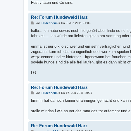
Festivitäten und Co sind.
Re: Forum Hundewald Harz
B
von
Hildesheim
»
Do 9. Jun 2011 21:03
e
i
hallo....ich habe sowas noch nie gehört aber finde es rich
t
fahrtzeit.....ich würde am liebsten gleich am samstag oder 
r
a
g
emma ist nur 6 kilo schwer und ein sehr verträglicher hund 
zugerannt kam ich dachte eigentlich cool wer zum spielen ha
wegzurennen und er hinterher....irgendwann hat frauchen mit 
soviele hunde sind die alle frei laufen, gibt es dann nicht 
LG
Re: Forum Hundewald Harz
B
von
Hildesheim
»
Do 16. Jun 2011 20:37
e
i
hmmm hat da noch keiner erfahrungen gemacht und kann sa
t
r
a
stelle mir das i.wie so vor das mna das tor aufamcht und
g
Re: Forum Hundewald Harz