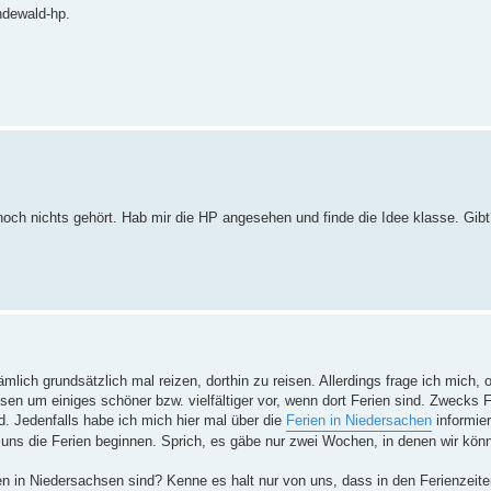
undewald-hp.
noch nichts gehört. Hab mir die HP angesehen und finde die Idee klasse. Gib
lich grundsätzlich mal reizen, dorthin zu reisen. Allerdings frage ich mich, 
sen um einiges schöner bzw. vielfältiger vor, wenn dort Ferien sind. Zwecks F
d. Jedenfalls habe ich mich hier mal über die
Ferien in Niedersachen
informier
ns die Ferien beginnen. Sprich, es gäbe nur zwei Wochen, in denen wir könn
en in Niedersachsen sind? Kenne es halt nur von uns, dass in den Ferienzeite