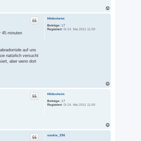
4
3
N
a
c
Hildesheim
h
o
Beiträge:
17
Registriert:
Di 24. Mai 2011 11:00
b
r 45 minuten
e
n
labradorrüde auf uns
sie natürlich versucht
siert, aber wenn dort
N
a
c
Hildesheim
h
o
Beiträge:
17
Registriert:
Di 24. Mai 2011 11:00
b
e
n
N
a
c
saskia_256
h