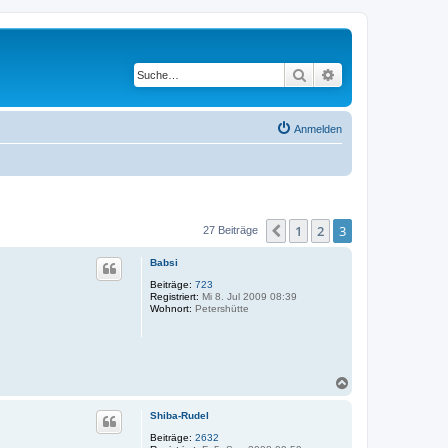
Suche
Erweiterte Suche
Anmelden
1
2
3
Vorherige
27 Beiträge
Babsi
Beiträge:
723
Registriert:
Mi 8. Jul 2009 08:39
Wohnort:
Petershütte
N
a
c
Shiba-Rudel
h
o
Beiträge:
2632