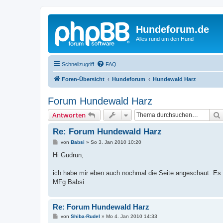
Hundeforum.de
Alles rund um den Hund
Schnellzugriff
FAQ
Foren-Übersicht
Hundeforum
Hundewald Harz
Forum Hundewald Harz
Antworten
Re: Forum Hundewald Harz
B
von
Babsi
»
So 3. Jan 2010 10:20
e
i
Hi Gudrun,
t
r
a
ich habe mir eben auch nochmal die Seite angeschaut. Es is
g
MFg Babsi
Re: Forum Hundewald Harz
B
von
Shiba-Rudel
»
Mo 4. Jan 2010 14:33
e