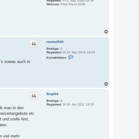
Registriert:
Fr 5. Sep 2008 09:59
b
Wohnort:
Pfalz Raum SÜW
e
n
N
a
c
ronnie2543
h
o
Beiträge:
2
Registriert:
Di 23. Nov 2010 18:36
b
K
e
Kontaktdaten:
o
t´s sowas auch in
n
n
t
a
k
t
d
N
a
a
t
c
e
Birgit34
h
n
o
v
Beiträge:
3
o
Registriert:
Di 26. Apr 2011 18:20
b
ob man in den
n
e
r
reizeitangebote etc.
n
o
t und stelle fest,
n
n
ten.
i
e
2
n viel mehr
5