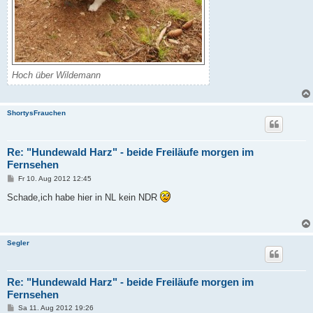
Hoch über Wildemann
ShortysFrauchen
Re: "Hundewald Harz" - beide Freiläufe morgen im
Fernsehen
B
Fr 10. Aug 2012 12:45
e
i
Schade,ich habe hier in NL kein NDR
t
r
a
g
Segler
Re: "Hundewald Harz" - beide Freiläufe morgen im
Fernsehen
B
Sa 11. Aug 2012 19:26