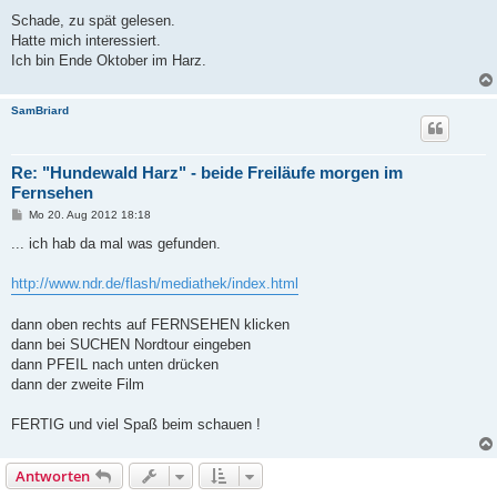
e
i
Schade, zu spät gelesen.
t
Hatte mich interessiert.
r
a
Ich bin Ende Oktober im Harz.
g
SamBriard
Re: "Hundewald Harz" - beide Freiläufe morgen im
Fernsehen
B
Mo 20. Aug 2012 18:18
e
i
... ich hab da mal was gefunden.
t
r
a
http://www.ndr.de/flash/mediathek/index.html
g
dann oben rechts auf FERNSEHEN klicken
dann bei SUCHEN Nordtour eingeben
dann PFEIL nach unten drücken
dann der zweite Film
FERTIG und viel Spaß beim schauen !
Antworten