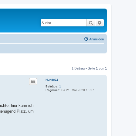
Suche
Erweiterte Suche
Anmelden
1 Beitrag • Seite
1
von
1
Hunde11
Beiträge:
1
Registriert:
Sa 21. Mär 2020 18:27
chte, hier kann ich
 genügend Platz, um