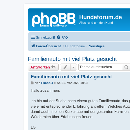
Hundeforum.de
Alles rund um den Hund
Schnellzugriff
FAQ
Foren-Übersicht
Hundeforum
Sonstiges
Familienauto mit viel Platz gesucht
Antworten
Familienauto mit viel Platz gesucht
B
von
Hunde11
»
Sa 21. Mär 2020 18:38
e
i
Hallo zusammen,
t
r
a
ich bin auf der Suche nach einem guten Familienauto
das g
,
g
viele mit entsprechender Erfahrung antreffen. Welches Aut
damit auch in einen Kurzurlaub mit der gesamten Familie z
Würde mich über Erfahrungen freuen.
LG