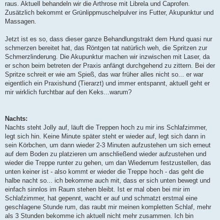
raus. Aktuell behandeln wir die Arthrose mit Librela und Caprofen.
Zusätzlich bekommt er Grünlippmuschelpulver ins Futter, Akupunktur und
Massagen.
Jetzt ist es so, dass dieser ganze Behandlungstrakt dem Hund quasi nur
schmerzen bereitet hat, das Röntgen tat natürlich weh, die Spritzen zur
Schmerzlinderung. Die Akupunktur machen wir inzwischen mit Laser, da
er schon beim betreten der Praxis anfängt durchgehend zu zittern. Bei der
Spritze schreit er wie am Spieß, das war früher alles nicht so... er war
eigentlich ein Praxishund (Tierarzt) und immer entspannt, aktuell geht er
mir wirklich furchtbar auf den Keks...warum?
Nachts:
Nachts steht Jolly auf, läuft die Treppen hoch zu mir ins Schlafzimmer,
legt sich hin. Keine Minute später steht er wieder auf, legt sich dann in
sein Körbchen, um dann wieder 2-3 Minuten aufzustehen um sich erneut
auf dem Boden zu platzieren um anschließend wieder aufzustehen und
wieder die Treppe runter zu gehen, um dan Wiederrum festzustellen, das
unten keiner ist - also kommt er wieder die Treppe hoch - das geht die
halbe nacht so... ich bekomme auch mit, dass er sich unten bewegt und
einfach sinnlos im Raum stehen bleibt. Ist er mal oben bei mir im
Schlafzimmer, hat gepennt, wacht er auf und schmatzt erstmal eine
geschlagene Stunde rum, das raubt mir meinen kompletten Schlaf, mehr
als 3 Stunden bekomme ich aktuell nicht mehr zusammen. Ich bin