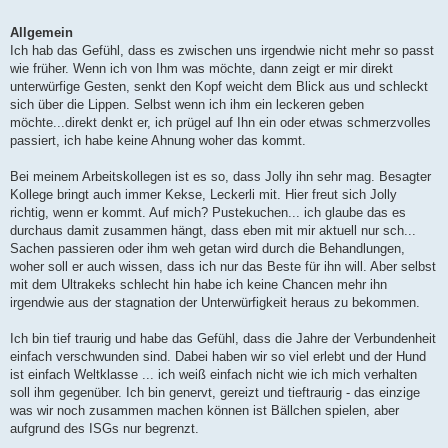
Allgemein
Ich hab das Gefühl, dass es zwischen uns irgendwie nicht mehr so passt
wie früher. Wenn ich von Ihm was möchte, dann zeigt er mir direkt
unterwürfige Gesten, senkt den Kopf weicht dem Blick aus und schleckt
sich über die Lippen. Selbst wenn ich ihm ein leckeren geben
möchte...direkt denkt er, ich prügel auf Ihn ein oder etwas schmerzvolles
passiert, ich habe keine Ahnung woher das kommt.
Bei meinem Arbeitskollegen ist es so, dass Jolly ihn sehr mag. Besagter
Kollege bringt auch immer Kekse, Leckerli mit. Hier freut sich Jolly
richtig, wenn er kommt. Auf mich? Pustekuchen... ich glaube das es
durchaus damit zusammen hängt, dass eben mit mir aktuell nur sch...
Sachen passieren oder ihm weh getan wird durch die Behandlungen,
woher soll er auch wissen, dass ich nur das Beste für ihn will. Aber selbst
mit dem Ultrakeks schlecht hin habe ich keine Chancen mehr ihn
irgendwie aus der stagnation der Unterwürfigkeit heraus zu bekommen.
Ich bin tief traurig und habe das Gefühl, dass die Jahre der Verbundenheit
einfach verschwunden sind. Dabei haben wir so viel erlebt und der Hund
ist einfach Weltklasse ... ich weiß einfach nicht wie ich mich verhalten
soll ihm gegenüber. Ich bin genervt, gereizt und tieftraurig - das einzige
was wir noch zusammen machen können ist Bällchen spielen, aber
aufgrund des ISGs nur begrenzt.