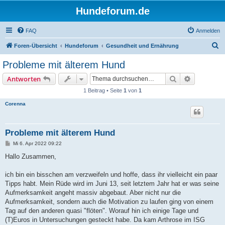
Hundeforum.de
FAQ
Anmelden
S
Foren-Übersicht
Hundeforum
Gesundheit und Ernährung
u
Probleme mit älterem Hund
c
Suche
Erweiterte
Antworten
h
1 Beitrag • Seite
1
von
1
e
Corenna
Probleme mit älterem Hund
B
Mi 6. Apr 2022 09:22
e
i
Hallo Zusammen,
t
r
a
ich bin ein bisschen am verzweifeln und hoffe, dass ihr vielleicht ein paar
g
Tipps habt. Mein Rüde wird im Juni 13, seit letztem Jahr hat er was seine
Aufmerksamkeit angeht massiv abgebaut. Aber nicht nur die
Aufmerksamkeit, sondern auch die Motivation zu laufen ging von einem
Tag auf den anderen quasi "flöten". Worauf hin ich einige Tage und
(T)Euros in Untersuchungen gesteckt habe. Da kam Arthrose im ISG