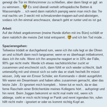
geneigt die Tür im Wohnzimmer zu schließen, aber dann fängt er ggf. an
zu wimmern...
Es sind überall verteilt orthopädische Betten &
Wassernäpfe ... ich werd dann natürlich pampig wenn man mich das 7te
mal nachts um 3 weckt mit schmatzenden-trappen-auf-und-absteigen,
sodass ich ihn einmal anschnauze, danach geht er runter und es ist gut.
Arbeit
Auf der Arbeit angekommen (meine Hunde dürfen mit ins Büro) schläft er
dann natürlich die meiste Zeit total entspannt..
und ich bin Tod müde...
Spazierengehen:
Teilweise trödelt er durchgehend rum, wenn ich ihn rufe legt er die Ohren
an und schlurft dann noch langsamer, wenn er es überhaupt mitbekommt,
dass ich ihn rufe. Wenn ich Ihn anspreche reagiert er in 10% der Fälle,
90% gar nicht mehr. Werde ich etwas nachdrücklicher zuckt er
zusammen und erschreckt sich, dann fühlt er sich wieder schlecht, läuft
unterwürfig mit und stresst sich so sehr das er stark hechelt.Ihr müsst
wissen, Jolly war ein Einser Schüler, ein Kommando = direkt ausgeführt.
Wir waren ein Dreamteam und haben alles zusammen gemacht, aber das
letzte Jahr ..Er ignoriert mich komplett... hören tut er noch, da er das
ferne Rascheln einer Brötchentüte meines Kollegens hört... aufspringt und
hin rennt. Beim Joggen bekommt er nicht mal mehr mit, wenn ich
abbiege, sieht er mich nicht kriegt er Panik und rennt irgendwo hin, rufen
hilft nicht mehr - ignoriert er oder es kommt nichtig Kopf an.