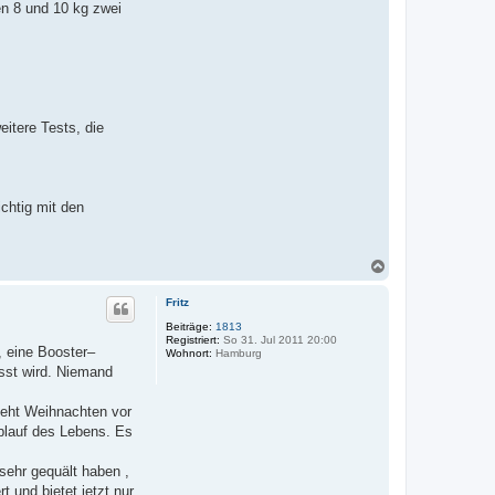
en 8 und 10 kg zwei
eitere Tests, die
chtig mit den
N
a
c
Fritz
h
o
Beiträge:
1813
Registriert:
So 31. Jul 2011 20:00
b
, eine Booster–
Wohnort:
Hamburg
e
asst wird. Niemand
n
teht Weihnachten vor
Ablauf des Lebens. Es
sehr gequält haben ,
t und bietet jetzt nur