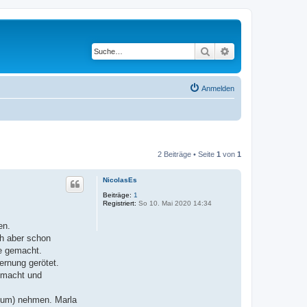
Suche
Erweiterte Suche
Anmelden
2 Beiträge • Seite
1
von
1
NicolasEs
Beiträge:
1
Registriert:
So 10. Mai 2020 14:34
en.
ch aber schon
ke gemacht.
ernung gerötet.
gemacht und
ikum) nehmen. Marla