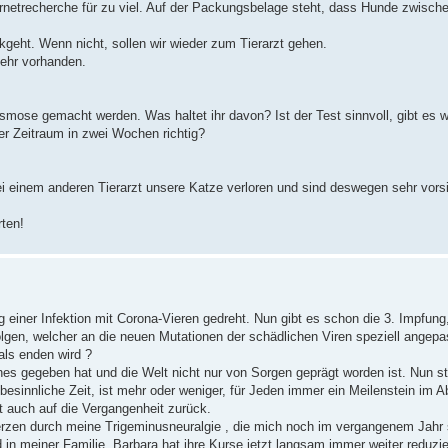
ernetrecherche für zu viel. Auf der Packungsbelage steht, dass Hunde zwisch
.
kgeht. Wenn nicht, sollen wir wieder zum Tierarzt gehen.
mehr vorhanden.
asmose gemacht werden. Was haltet ihr davon? Ist der Test sinnvoll, gibt es w
der Zeitraum in zwei Wochen richtig?
einem anderen Tierarzt unsere Katze verloren und sind deswegen sehr vorsi
ten!
 einer Infektion mit Corona-Vieren gedreht. Nun gibt es schon die 3. Impfung
olgen, welcher an die neuen Mutationen der schädlichen Viren speziell angep
als enden wird ?
nes gegeben hat und die Welt nicht nur von Sorgen geprägt worden ist. Nun s
esinnliche Zeit, ist mehr oder weniger, für Jeden immer ein Meilenstein im 
ckt auch auf die Vergangenheit zurück.
erzen durch meine Trigeminusneuralgie , die mich noch im vergangenem Jahr 
 in meiner Familie. Barbara hat ihre Kurse jetzt langsam immer weiter reduzier