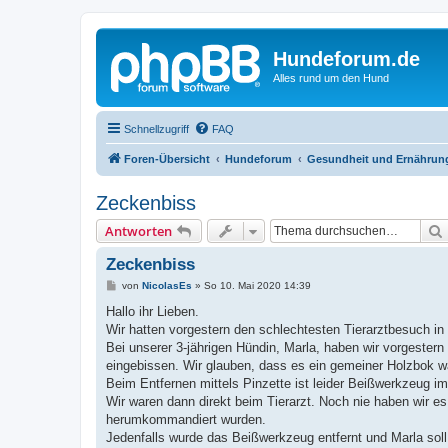
Hundeforum.de
Alles rund um den Hund
Schnellzugriff
FAQ
Foren-Übersicht
Hundeforum
Gesundheit und Ernährun
Zeckenbiss
Antworten
Zeckenbiss
B
von
NicolasEs
»
So 10. Mai 2020 14:39
e
i
Hallo ihr Lieben.
t
Wir hatten vorgestern den schlechtesten Tierarztbesuch 
r
a
Bei unserer 3-jährigen Hündin, Marla, haben wir vorgestern 
g
eingebissen. Wir glauben, dass es ein gemeiner Holzbok wa
Beim Entfernen mittels Pinzette ist leider Beißwerkzeug i
Wir waren dann direkt beim Tierarzt. Noch nie haben wir es
herumkommandiert wurden.
Jedenfalls wurde das Beißwerkzeug entfernt und Marla soll