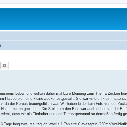
g
Suche
Erweiterte Suche
in unserem Leben und wollten daher mal Eure Meinung zum Thema Zecken hör
im Halsbereich eine kleine Zecke festgestellt. Sie war wirklich klein, hatte si
r, da der Korpus braun/gelblich war. Wir haben leider kein Foto von der Zec
m Hals stecken geblieben. Die Stelle um den Biss war auch schon vor der Entf
 erlebt, dass wir als Tierhalter und das Tierarztpersonal so dermaßen fertig 
 6 Tage lang zwei Mal täglich jeweils 1 Tablette Clavaseptin (250mg/Antibiot