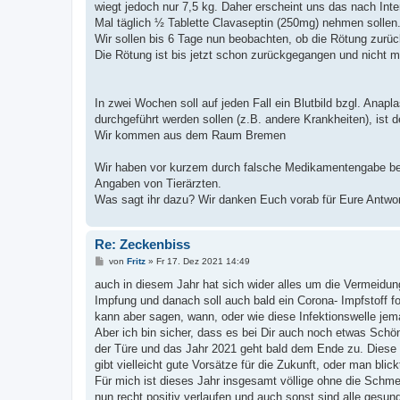
wiegt jedoch nur 7,5 kg. Daher erscheint uns das nach Int
Mal täglich ½ Tablette Clavaseptin (250mg) nehmen sollen
Wir sollen bis 6 Tage nun beobachten, ob die Rötung zurüc
Die Rötung ist bis jetzt schon zurückgegangen und nicht 
In zwei Wochen soll auf jeden Fall ein Blutbild bzgl. Anapl
durchgeführt werden sollen (z.B. andere Krankheiten), ist 
Wir kommen aus dem Raum Bremen
Wir haben vor kurzem durch falsche Medikamentengabe bei 
Angaben von Tierärzten.
Was sagt ihr dazu? Wir danken Euch vorab für Eure Antwor
Re: Zeckenbiss
B
von
Fritz
»
Fr 17. Dez 2021 14:49
e
i
auch in diesem Jahr hat sich wider alles um die Vermeidung
t
Impfung und danach soll auch bald ein Corona- Impfstoff f
r
a
kann aber sagen, wann, oder wie diese Infektionswelle jem
g
Aber ich bin sicher, dass es bei Dir auch noch etwas Schö
der Türe und das Jahr 2021 geht bald dem Ende zu. Diese b
gibt vielleicht gute Vorsätze für die Zukunft, oder man bli
Für mich ist dieses Jahr insgesamt völlige ohne die Schm
nun recht positiv verlaufen und auch sonst sind alle gesund