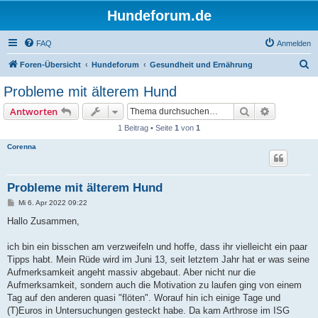
Hundeforum.de
FAQ
Anmelden
S
Foren-Übersicht
Hundeforum
Gesundheit und Ernährung
u
Probleme mit älterem Hund
c
Suche
Erweiterte
Antworten
h
1 Beitrag • Seite
1
von
1
e
Corenna
Probleme mit älterem Hund
B
Mi 6. Apr 2022 09:22
e
i
Hallo Zusammen,
t
r
a
ich bin ein bisschen am verzweifeln und hoffe, dass ihr vielleicht ein paar
g
Tipps habt. Mein Rüde wird im Juni 13, seit letztem Jahr hat er was seine
Aufmerksamkeit angeht massiv abgebaut. Aber nicht nur die
Aufmerksamkeit, sondern auch die Motivation zu laufen ging von einem
Tag auf den anderen quasi "flöten". Worauf hin ich einige Tage und
(T)Euros in Untersuchungen gesteckt habe. Da kam Arthrose im ISG