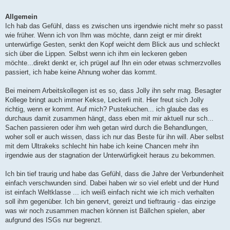
Allgemein
Ich hab das Gefühl, dass es zwischen uns irgendwie nicht mehr so passt
wie früher. Wenn ich von Ihm was möchte, dann zeigt er mir direkt
unterwürfige Gesten, senkt den Kopf weicht dem Blick aus und schleckt
sich über die Lippen. Selbst wenn ich ihm ein leckeren geben
möchte...direkt denkt er, ich prügel auf Ihn ein oder etwas schmerzvolles
passiert, ich habe keine Ahnung woher das kommt.
Bei meinem Arbeitskollegen ist es so, dass Jolly ihn sehr mag. Besagter
Kollege bringt auch immer Kekse, Leckerli mit. Hier freut sich Jolly
richtig, wenn er kommt. Auf mich? Pustekuchen... ich glaube das es
durchaus damit zusammen hängt, dass eben mit mir aktuell nur sch...
Sachen passieren oder ihm weh getan wird durch die Behandlungen,
woher soll er auch wissen, dass ich nur das Beste für ihn will. Aber selbst
mit dem Ultrakeks schlecht hin habe ich keine Chancen mehr ihn
irgendwie aus der stagnation der Unterwürfigkeit heraus zu bekommen.
Ich bin tief traurig und habe das Gefühl, dass die Jahre der Verbundenheit
einfach verschwunden sind. Dabei haben wir so viel erlebt und der Hund
ist einfach Weltklasse ... ich weiß einfach nicht wie ich mich verhalten
soll ihm gegenüber. Ich bin genervt, gereizt und tieftraurig - das einzige
was wir noch zusammen machen können ist Bällchen spielen, aber
aufgrund des ISGs nur begrenzt.