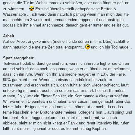
geneigt die Tür im Wohnzimmer zu schließen, aber dann fängt er ggf. an
zu wimmern...
Es sind überall verteilt orthopädische Betten &
Wassernäpfe ... ich werd dann natürlich pampig wenn man mich das 7te
mal nachts um 3 weckt mit schmatzenden-trappen-auf-und-absteigen,
sodass ich ihn einmal anschnauze, danach geht er runter und es ist gut.
Arbeit
Auf der Arbeit angekommen (meine Hunde dürfen mit ins Büro) schläft er
dann natürlich die meiste Zeit total entspannt..
und ich bin Tod müde...
Spazierengehen:
Teilweise trödelt er durchgehend rum, wenn ich ihn rufe legt er die Ohren
an und schlurft dann noch langsamer, wenn er es überhaupt mitbekommt,
dass ich ihn rufe. Wenn ich Ihn anspreche reagiert er in 10% der Fälle,
90% gar nicht mehr. Werde ich etwas nachdrücklicher zuckt er
zusammen und erschreckt sich, dann fühlt er sich wieder schlecht, läuft
unterwürfig mit und stresst sich so sehr das er stark hechelt.Ihr müsst
wissen, Jolly war ein Einser Schüler, ein Kommando = direkt ausgeführt.
Wir waren ein Dreamteam und haben alles zusammen gemacht, aber das
letzte Jahr ..Er ignoriert mich komplett... hören tut er noch, da er das
ferne Rascheln einer Brötchentüte meines Kollegens hört... aufspringt und
hin rennt. Beim Joggen bekommt er nicht mal mehr mit, wenn ich
abbiege, sieht er mich nicht kriegt er Panik und rennt irgendwo hin, rufen
hilft nicht mehr - ignoriert er oder es kommt nichtig Kopf an.