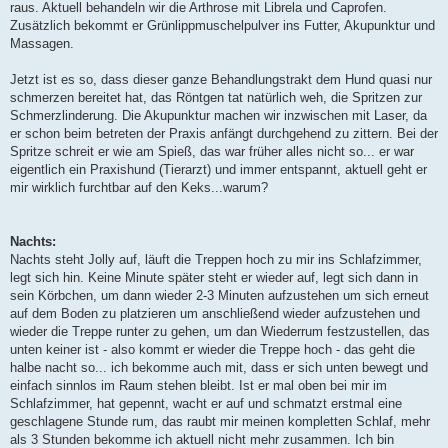
raus. Aktuell behandeln wir die Arthrose mit Librela und Caprofen.
Zusätzlich bekommt er Grünlippmuschelpulver ins Futter, Akupunktur und
Massagen.
Jetzt ist es so, dass dieser ganze Behandlungstrakt dem Hund quasi nur
schmerzen bereitet hat, das Röntgen tat natürlich weh, die Spritzen zur
Schmerzlinderung. Die Akupunktur machen wir inzwischen mit Laser, da
er schon beim betreten der Praxis anfängt durchgehend zu zittern. Bei der
Spritze schreit er wie am Spieß, das war früher alles nicht so... er war
eigentlich ein Praxishund (Tierarzt) und immer entspannt, aktuell geht er
mir wirklich furchtbar auf den Keks...warum?
Nachts:
Nachts steht Jolly auf, läuft die Treppen hoch zu mir ins Schlafzimmer,
legt sich hin. Keine Minute später steht er wieder auf, legt sich dann in
sein Körbchen, um dann wieder 2-3 Minuten aufzustehen um sich erneut
auf dem Boden zu platzieren um anschließend wieder aufzustehen und
wieder die Treppe runter zu gehen, um dan Wiederrum festzustellen, das
unten keiner ist - also kommt er wieder die Treppe hoch - das geht die
halbe nacht so... ich bekomme auch mit, dass er sich unten bewegt und
einfach sinnlos im Raum stehen bleibt. Ist er mal oben bei mir im
Schlafzimmer, hat gepennt, wacht er auf und schmatzt erstmal eine
geschlagene Stunde rum, das raubt mir meinen kompletten Schlaf, mehr
als 3 Stunden bekomme ich aktuell nicht mehr zusammen. Ich bin