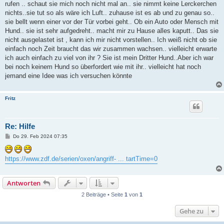
rufen .. schaut sie mich noch nicht mal an.. sie nimmt keine Lerckerchen
nichts..sie tut so als wäre ich Luft.. zuhause ist es ab und zu genau so..
sie bellt wenn einer vor der Tür vorbei geht.. Ob ein Auto oder Mensch mit
Hund.. sie ist sehr aufgedreht.. macht mir zu Hause alles kaputt.. Das sie
nicht ausgelastet ist , kann ich mir nicht vorstellen.. Ich weiß nicht ob sie
einfach noch Zeit braucht das wir zusammen wachsen.. vielleicht erwarte
ich auch einfach zu viel von ihr ? Sie ist mein Dritter Hund..Aber ich war
bei noch keinem Hund so überfordert wie mit ihr.. vielleicht hat noch
jemand eine Idee was ich versuchen könnte
Fritz
Re: Hilfe
B
Do 29. Feb 2024 07:35
e
i
t
https://www.zdf.de/serien/oxen/angriff- ... tartTime=0
r
a
g
Antworten
2 Beiträge • Seite
1
von
1
Gehe zu