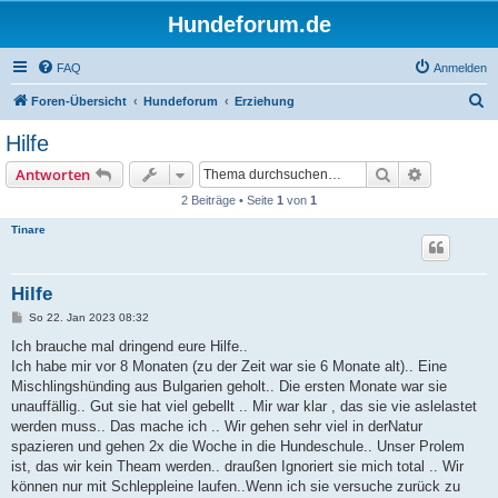
Hundeforum.de
FAQ
Anmelden
S
Foren-Übersicht
Hundeforum
Erziehung
u
Hilfe
c
Suche
Erweiterte
Antworten
h
2 Beiträge • Seite
1
von
1
e
Tinare
Hilfe
B
So 22. Jan 2023 08:32
e
i
Ich brauche mal dringend eure Hilfe..
t
Ich habe mir vor 8 Monaten (zu der Zeit war sie 6 Monate alt).. Eine
r
a
Mischlingshünding aus Bulgarien geholt.. Die ersten Monate war sie
g
unauffällig.. Gut sie hat viel gebellt .. Mir war klar , das sie vie aslelastet
werden muss.. Das mache ich .. Wir gehen sehr viel in derNatur
spazieren und gehen 2x die Woche in die Hundeschule.. Unser Prolem
ist, das wir kein Theam werden.. draußen Ignoriert sie mich total .. Wir
können nur mit Schleppleine laufen..Wenn ich sie versuche zurück zu