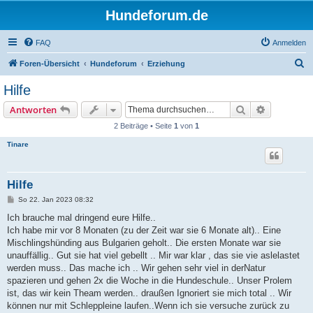
Hundeforum.de
FAQ
Anmelden
S
Foren-Übersicht
Hundeforum
Erziehung
u
Hilfe
c
Suche
Erweiterte
Antworten
h
2 Beiträge • Seite
1
von
1
e
Tinare
Hilfe
B
So 22. Jan 2023 08:32
e
i
Ich brauche mal dringend eure Hilfe..
t
Ich habe mir vor 8 Monaten (zu der Zeit war sie 6 Monate alt).. Eine
r
a
Mischlingshünding aus Bulgarien geholt.. Die ersten Monate war sie
g
unauffällig.. Gut sie hat viel gebellt .. Mir war klar , das sie vie aslelastet
werden muss.. Das mache ich .. Wir gehen sehr viel in derNatur
spazieren und gehen 2x die Woche in die Hundeschule.. Unser Prolem
ist, das wir kein Theam werden.. draußen Ignoriert sie mich total .. Wir
können nur mit Schleppleine laufen..Wenn ich sie versuche zurück zu