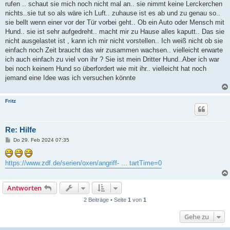
rufen .. schaut sie mich noch nicht mal an.. sie nimmt keine Lerckerchen
nichts..sie tut so als wäre ich Luft.. zuhause ist es ab und zu genau so..
sie bellt wenn einer vor der Tür vorbei geht.. Ob ein Auto oder Mensch mit
Hund.. sie ist sehr aufgedreht.. macht mir zu Hause alles kaputt.. Das sie
nicht ausgelastet ist , kann ich mir nicht vorstellen.. Ich weiß nicht ob sie
einfach noch Zeit braucht das wir zusammen wachsen.. vielleicht erwarte
ich auch einfach zu viel von ihr ? Sie ist mein Dritter Hund..Aber ich war
bei noch keinem Hund so überfordert wie mit ihr.. vielleicht hat noch
jemand eine Idee was ich versuchen könnte
Fritz
Re: Hilfe
B
Do 29. Feb 2024 07:35
e
i
t
https://www.zdf.de/serien/oxen/angriff- ... tartTime=0
r
a
g
Antworten
2 Beiträge • Seite
1
von
1
Gehe zu