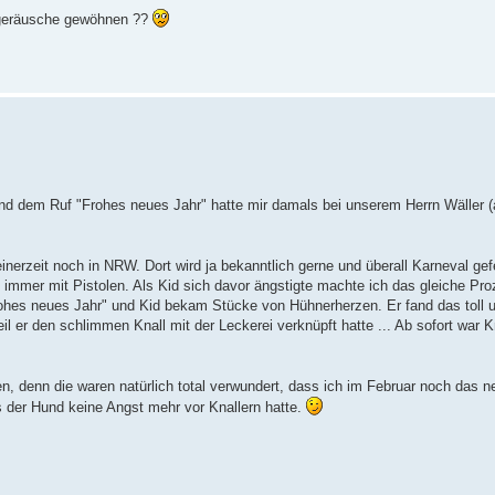
llgeräusche gewöhnen ??
nd dem Ruf "Frohes neues Jahr" hatte mir damals bei unserem Herrn Wäller (
inerzeit noch in NRW. Dort wird ja bekanntlich gerne und überall Karneval gef
 immer mit Pistolen. Als Kid sich davor ängstigte machte ich das gleiche Pro
"Frohes neues Jahr" und Kid bekam Stücke von Hühnerherzen. Er fand das tol
l er den schlimmen Knall mit der Leckerei verknüpft hatte ... Ab sofort war Kna
, denn die waren natürlich total verwundert, dass ich im Februar noch das n
s der Hund keine Angst mehr vor Knallern hatte.