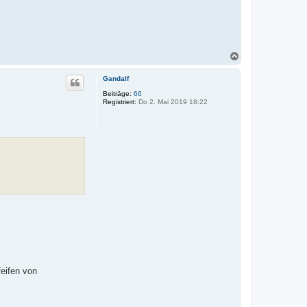
N
a
c
Gandalf
h
o
Beiträge:
66
Registriert:
Do 2. Mai 2019 18:22
b
e
n
feifen von