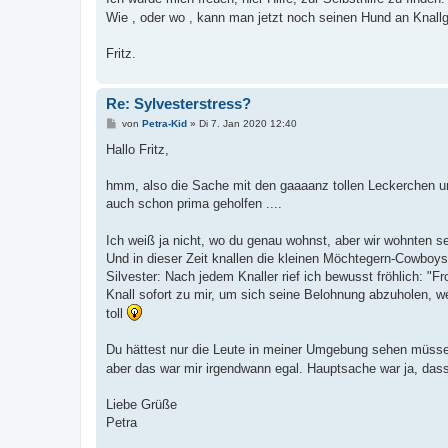
Wie , oder wo , kann man jetzt noch seinen Hund an Kna
Fritz.
Re: Sylvesterstress?
B
von
Petra-Kid
»
Di 7. Jan 2020 12:40
e
i
Hallo Fritz,
t
r
a
hmm, also die Sache mit den gaaaanz tollen Leckerchen u
g
auch schon prima geholfen ....
Ich weiß ja nicht, wo du genau wohnst, aber wir wohnten se
Und in dieser Zeit knallen die kleinen Möchtegern-Cowboys
Silvester: Nach jedem Knaller rief ich bewusst fröhlich: 
Knall sofort zu mir, um sich seine Belohnung abzuholen, wei
toll
Du hättest nur die Leute in meiner Umgebung sehen müssen
aber das war mir irgendwann egal. Hauptsache war ja, das
Liebe Grüße
Petra