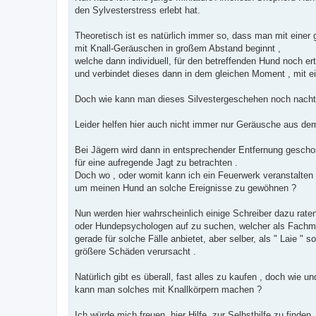
den Sylvesterstress erlebt hat.
Theoretisch ist es natürlich immer so, dass man mit einer 
mit Knall-Geräuschen in großem Abstand beginnt ,
welche dann individuell, für den betreffenden Hund noch ert
und verbindet dieses dann in dem gleichen Moment , mit ei
Doch wie kann man dieses Silvestergeschehen noch nachtr
Leider helfen hier auch nicht immer nur Geräusche aus de
Bei Jägern wird dann in entsprechender Entfernung gescho
für eine aufregende Jagt zu betrachten .
Doch wo , oder womit kann ich ein Feuerwerk veranstalten
um meinen Hund an solche Ereignisse zu gewöhnen ?
Nun werden hier wahrscheinlich einige Schreiber dazu raten 
oder Hundepsychologen auf zu suchen, welcher als Fachm
gerade für solche Fälle anbietet, aber selber, als " Laie " 
größere Schäden verursacht .
Natürlich gibt es überall, fast alles zu kaufen , doch wie un
kann man solches mit Knallkörpern machen ?
Ich würde mich freuen, hier Hilfe, zur Selbsthilfe zu finden.