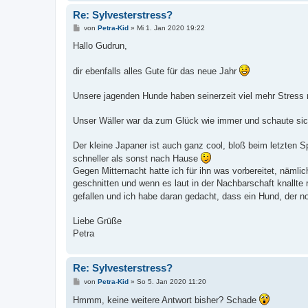
Re: Sylvesterstress?
B
von
Petra-Kid
»
Mi 1. Jan 2020 19:22
e
i
Hallo Gudrun,
t
r
a
dir ebenfalls alles Gute für das neue Jahr
g
Unsere jagenden Hunde haben seinerzeit viel mehr Stress 
Unser Wäller war da zum Glück wie immer und schaute sich
Der kleine Japaner ist auch ganz cool, bloß beim letzten Sp
schneller als sonst nach Hause
Gegen Mitternacht hatte ich für ihn was vorbereitet, nämlic
geschnitten und wenn es laut in der Nachbarschaft knallte 
gefallen und ich habe daran gedacht, dass ein Hund, der 
Liebe Grüße
Petra
Re: Sylvesterstress?
B
von
Petra-Kid
»
So 5. Jan 2020 11:20
e
i
Hmmm, keine weitere Antwort bisher? Schade
t