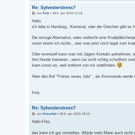
Re: Sylvesterstress?
B
von
Fritz
»
Mi 8. Jan 2020 12:32
e
i
Hallo,
t
ich lebe in Hamburg , Karneval, oder der Gleichen gibt es h
r
a
g
Die einzige Alternative, wäre vielleicht eine Knallplättchenpi
sonst wüste ich nichts , was man jetzt noch legal zum kna
Oder eventuell kann man mit Jägern Kontakt aufnehmen, we
ihre Hunde trainieren , wenn sie nicht richtig schußfest si
kann sonst wo, weit entfernt von mir stattfinden.
Aber den Ruf "Frohes neues Jahr" , als Kommando werde i
Fritz.
Re: Sylvesterstress?
B
von
Petra-Kid
»
Mi 8. Jan 2020 18:10
e
i
Hallo Fritz,
t
r
a
das kann ich gut verstehen. Würde mein Mann auch nich