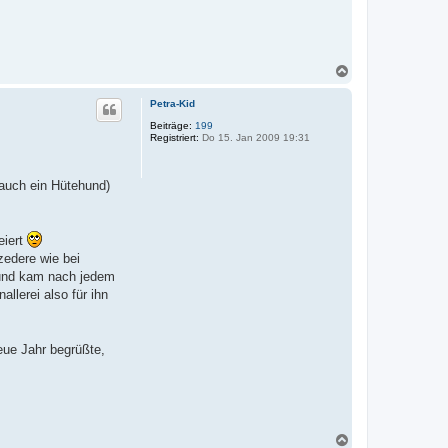
N
a
c
Petra-Kid
h
o
Beiträge:
199
Registriert:
Do 15. Jan 2009 19:31
b
e
n
auch ein Hütehund)
eiert
zedere wie bei
l und kam nach jedem
llerei also für ihn
eue Jahr begrüßte,
N