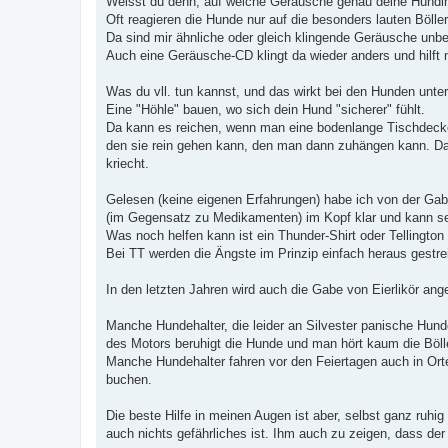
Weisst du denn, auf welche Geräusche genau deine Hündin
Oft reagieren die Hunde nur auf die besonders lauten Bölle
Da sind mir ähnliche oder gleich klingende Geräusche unb
Auch eine Geräusche-CD klingt da wieder anders und hilft n
Was du vll. tun kannst, und das wirkt bei den Hunden unters
Eine "Höhle" bauen, wo sich dein Hund "sicherer" fühlt.
Da kann es reichen, wenn man eine bodenlange Tischdecke
den sie rein gehen kann, den man dann zuhängen kann. Da
kriecht.
Gelesen (keine eigenen Erfahrungen) habe ich von der Gabe
(im Gegensatz zu Medikamenten) im Kopf klar und kann s
Was noch helfen kann ist ein Thunder-Shirt oder Tellington
Bei TT werden die Ängste im Prinzip einfach heraus gestre
In den letzten Jahren wird auch die Gabe von Eierlikör an
Manche Hundehalter, die leider an Silvester panische Hun
des Motors beruhigt die Hunde und man hört kaum die Bölle
Manche Hundehalter fahren vor den Feiertagen auch in Ort
buchen.
Die beste Hilfe in meinen Augen ist aber, selbst ganz ruh
auch nichts gefährliches ist. Ihm auch zu zeigen, dass der