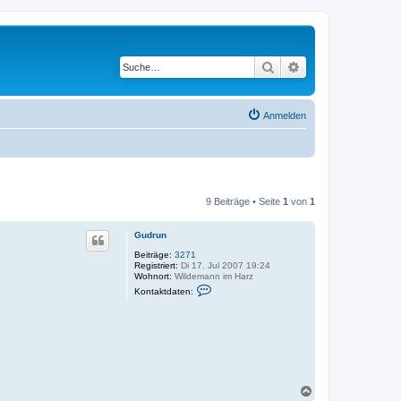
Suche
Erweiterte Suche
Anmelden
9 Beiträge • Seite
1
von
1
Gudrun
Beiträge:
3271
Registriert:
Di 17. Jul 2007 19:24
Wohnort:
Wildemann im Harz
K
Kontaktdaten:
o
n
t
a
k
t
d
a
t
N
e