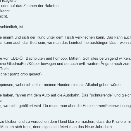
 reagiert?
r oder auf das Zischen der Raketen.
ekannt.
icht.
chiedlich, ist:
 nimmt und sich der Hund unter dem Tisch verkriechen kann. Das kann auch 
s kann auch das Bett sein, wo man das Leintuch heraushängen lässt, wenn 
 von CBD-Öl, Bachblüten und homöop. Mitteln. Soll alles beruhigend wirken,
eine Gliedmaßen/Körper bewegen und so auch evtl. weitere Ängste noch zum
 Tuch.
ichelt (ganz grbp gesagt)
gepriesen, wobei ich selbst meinen Hunden niemals Alkohol geben würde.
de haben, fahren mit dem Auto auf die Autobahn. Das "schnurrende" und glei
r.
e, wo nicht geböllert wird. Da muss man aber die Hotelzimmer/Ferienwohnung 
ig zu bleiben und zu versuchen dem Hund klar zu machen, dass die Knallerei 
 Mensch sich freut, denn eigentlich feiert man das Neue Jahr doch.