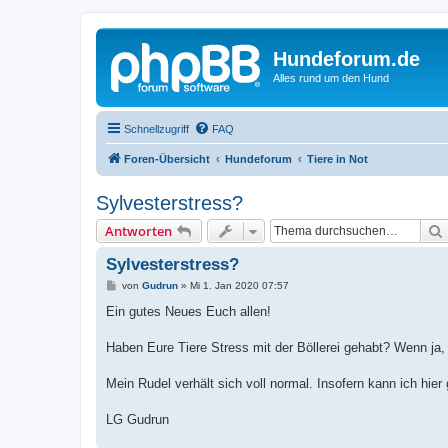
Hundeforum.de
Alles rund um den Hund
Schnellzugriff
FAQ
Foren-Übersicht
Hundeforum
Tiere in Not
Sylvesterstress?
Antworten
Sylvesterstress?
B
von
Gudrun
»
Mi 1. Jan 2020 07:57
e
i
Ein gutes Neues Euch allen!
t
r
a
Haben Eure Tiere Stress mit der Böllerei gehabt? Wenn ja,
g
Mein Rudel verhält sich voll normal. Insofern kann ich hier 
LG Gudrun