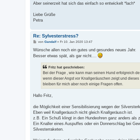
g
Aber seinerzeit hat sich das einfach so entwickelt *lach*
Liebe Grüße
Petra
Re: Sylvesterstress?
B
von
Gandalf
»
Fr 10. Jan 2020 13:47
e
i
Wünsche allen noch ein gutes und gesundes neues Jahr.
t
Besser etwas spät, als gar nicht....
r
a
g
Fritz hat geschrieben:
Bei der Frage , wie kann man seinen Hund erfolgreich de 
wenn dieser Angst vor Knallgeräuschen zeigt und dieses 
bleiben für mich aber noch einige Fragen offen.
Hallo Fritz,
die Möglichkeit einer Sensibilisierung wegen der Silversterk
Eben weil Knallgeräusch nicht gleich Knallgeräusch ist.
z.B. Ein Schuß klingt in den Hundeohren ganz anders als 
Ein Knaller eines Auspuffes oder ein Donnerschlag bei Gewi
Silvesterraketen.