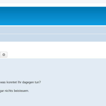
Suche
Erweiterte Suche
 was konntet Ihr dagegen tun?
gar nichts beisteuern.