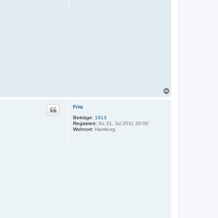
n
N
a
c
Fritz
h
o
Beiträge:
1813
Registriert:
So 31. Jul 2011 20:00
b
Wohnort:
Hamburg
e
n