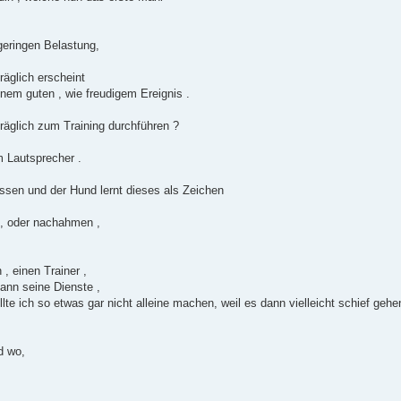
geringen Belastung,
räglich erscheint
nem guten , wie freudigem Ereignis .
äglich zum Training durchführen ?
m Lautsprecher .
ssen und der Hund lernt dieses als Zeichen
 , oder nachahmen ,
, einen Trainer ,
ann seine Dienste ,
sollte ich so etwas gar nicht alleine machen, weil es dann vielleicht schief geh
d wo,