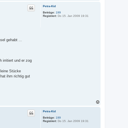
a
n
c
v
Petra-Kid
o
h
n
o
Beiträge:
199
G
Registriert:
Do 15. Jan 2009 19:31
b
u
e
d
n
r
u
n
el gehabt ...
irritiert und er zog
kleine Stücke
hat ihm richtig gut
N
a
c
Petra-Kid
h
o
Beiträge:
199
Registriert:
Do 15. Jan 2009 19:31
b
e