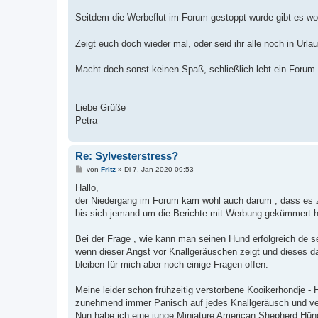
r
a
Seitdem die Werbeflut im Forum gestoppt wurde gibt es wo
g
Zeigt euch doch wieder mal, oder seid ihr alle noch in Url
Macht doch sonst keinen Spaß, schließlich lebt ein Forum v
Liebe Grüße
Petra
Re: Sylvesterstress?
B
von
Fritz
»
Di 7. Jan 2020 09:53
e
i
Hallo,
t
der Niedergang im Forum kam wohl auch darum , dass es z
r
a
bis sich jemand um die Berichte mit Werbung gekümmert h
g
Bei der Frage , wie kann man seinen Hund erfolgreich de se
wenn dieser Angst vor Knallgeräuschen zeigt und dieses da
bleiben für mich aber noch einige Fragen offen.
Meine leider schon frühzeitig verstorbene Kooikerhondje - H
zunehmend immer Panisch auf jedes Knallgeräusch und ver
Nun habe ich eine junge Miniature American Shepherd Hünd