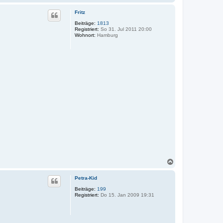
a
c
Fritz
h
o
Beiträge:
1813
Registriert:
So 31. Jul 2011 20:00
b
Wohnort:
Hamburg
e
n
N
a
c
Petra-Kid
h
o
Beiträge:
199
Registriert:
Do 15. Jan 2009 19:31
b
e
n