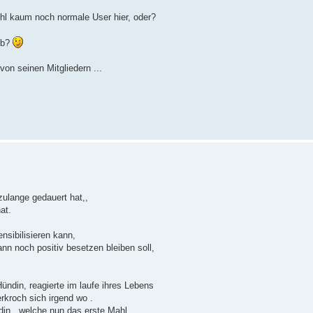
hl kaum noch normale User hier, oder?
aub?
on seinen Mitgliedern ...
ulange gedauert hat,,
at.
nsibilisieren kann,
nn noch positiv besetzen bleiben soll,
ündin, reagierte im laufe ihres Lebens
kroch sich irgend wo .
in , welche nun das erste Mahl