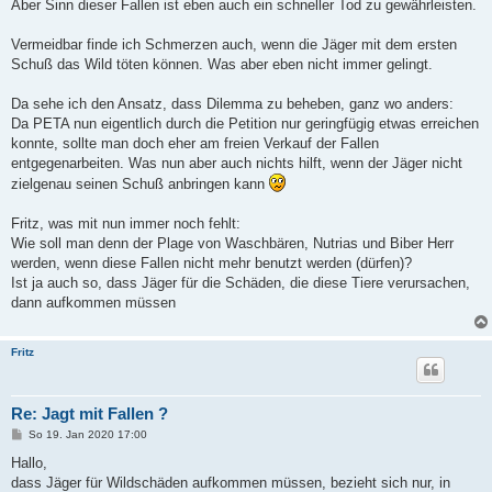
Aber Sinn dieser Fallen ist eben auch ein schneller Tod zu gewährleisten.
Vermeidbar finde ich Schmerzen auch, wenn die Jäger mit dem ersten
Schuß das Wild töten können. Was aber eben nicht immer gelingt.
Da sehe ich den Ansatz, dass Dilemma zu beheben, ganz wo anders:
Da PETA nun eigentlich durch die Petition nur geringfügig etwas erreichen
konnte, sollte man doch eher am freien Verkauf der Fallen
entgegenarbeiten. Was nun aber auch nichts hilft, wenn der Jäger nicht
zielgenau seinen Schuß anbringen kann
Fritz, was mit nun immer noch fehlt:
Wie soll man denn der Plage von Waschbären, Nutrias und Biber Herr
werden, wenn diese Fallen nicht mehr benutzt werden (dürfen)?
Ist ja auch so, dass Jäger für die Schäden, die diese Tiere verursachen,
dann aufkommen müssen
Fritz
Re: Jagt mit Fallen ?
B
So 19. Jan 2020 17:00
e
i
Hallo,
t
dass Jäger für Wildschäden aufkommen müssen, bezieht sich nur, in
r