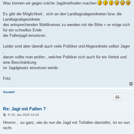
Was können wir gegen solche Jagdmethoden machen
Es gibt die Möglichkeit , sich an den Landtagsabgeordneten bzw. die
Landtagsabgeordnete
des entsprechenden Wahlkreises zu wenden mit der Bitte = er möge sich
für ein schnelles Ende
der Fallenjagd einsetzen.
Leider sind aber überall auch viele Politiker und Abgeordnete selbst Jäger
,
darum sollte man prüfen , welcher Politiker sich auch für ein Verbot und
eine Beschränkung
im Jagdgesetz einsetzen würde .
Fritz
Gandalf
Re: Jagt mit Fallen ?
B
Fr 10. Jan 2020 14:10
e
i
Hmmm... so ganz, wie du nun die Jagd mit Totfallen darstellst, ist es nun
t
nicht.
r
a