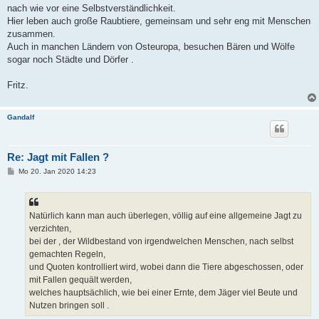
nach wie vor eine Selbstverständlichkeit.
Hier leben auch große Raubtiere, gemeinsam und sehr eng mit Menschen
zusammen.
Auch in manchen Ländern von Osteuropa, besuchen Bären und Wölfe
sogar noch Städte und Dörfer .
Fritz.
Gandalf
Re: Jagt mit Fallen ?
B
Mo 20. Jan 2020 14:23
e
i
t
r
a
Natürlich kann man auch überlegen, völlig auf eine allgemeine Jagt zu
g
verzichten,
bei der , der Wildbestand von irgendwelchen Menschen, nach selbst
gemachten Regeln,
und Quoten kontrolliert wird, wobei dann die Tiere abgeschossen, oder
mit Fallen gequält werden,
welches hauptsächlich, wie bei einer Ernte, dem Jäger viel Beute und
Nutzen bringen soll .