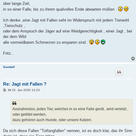
über lange Zeit,
in so einer Falle, bis zu ihrem qualvolles Ende abwarten müßen .
Ich denke ,eine Jagt mit Fallen seht im Widerspruch mit jedem Tierwohl
,Tierschutz ,
oder dem Anspruch der Jäger auf eine Weidgerechtigkeit , einer Jagt , bei
der dem Wild
alle vermeidbaren Schmerzen zu ersparen sind .
Fritz..
Gandalf
Re: Jagt mit Fallen ?
B
Mi 15. Jan 2020 13:23
e
i
t
r
a
Ausnahmslos, jedes Tier, welches in so eine Falle gerät , wird verletzt ,
g
oder getötet werden,
dazu gehören auch Hunde, oder unsere Katzen.
Da sich diese Fallen "Totfangfallen" nennen, ist es doch klar, das ihr Sinn