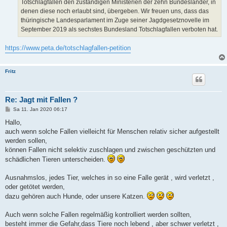
Totschlagfallen den zuständigen Ministerien der zehn Bundesländer, in
denen diese noch erlaubt sind, übergeben. Wir freuen uns, dass das
thüringische Landesparlament im Zuge seiner Jagdgesetznovelle im
September 2019 als sechstes Bundesland Totschlagfallen verboten hat.
https://www.peta.de/totschlagfallen-petition
Fritz
Re: Jagt mit Fallen ?
B
Sa 11. Jan 2020 06:17
e
i
Hallo,
t
auch wenn solche Fallen vielleicht für Menschen relativ sicher aufgestellt
r
a
werden sollen,
g
können Fallen nicht selektiv zuschlagen und zwischen geschützten und
schädlichen Tieren unterscheiden.
Ausnahmslos, jedes Tier, welches in so eine Falle gerät , wird verletzt ,
oder getötet werden,
dazu gehören auch Hunde, oder unsere Katzen.
Auch wenn solche Fallen regelmäßig kontrolliert werden sollten,
besteht immer die Gefahr,dass Tiere noch lebend , aber schwer verletzt ,