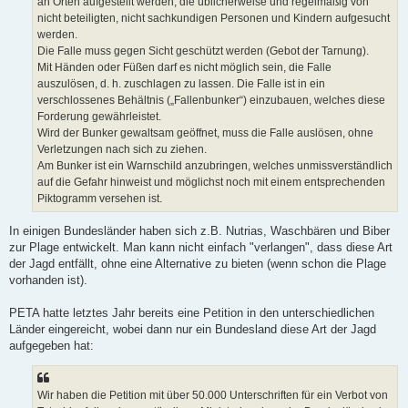
an Orten aufgestellt werden, die üblicherweise und regelmäßig von
nicht beteiligten, nicht sachkundigen Personen und Kindern aufgesucht
werden.
Die Falle muss gegen Sicht geschützt werden (Gebot der Tarnung).
Mit Händen oder Füßen darf es nicht möglich sein, die Falle
auszulösen, d. h. zuschlagen zu lassen. Die Falle ist in ein
verschlossenes Behältnis („Fallenbunker“) einzubauen, welches diese
Forderung gewährleistet.
Wird der Bunker gewaltsam geöffnet, muss die Falle auslösen, ohne
Verletzungen nach sich zu ziehen.
Am Bunker ist ein Warnschild anzubringen, welches unmissverständlich
auf die Gefahr hinweist und möglichst noch mit einem entsprechenden
Piktogramm versehen ist.
In einigen Bundesländer haben sich z.B. Nutrias, Waschbären und Biber
zur Plage entwickelt. Man kann nicht einfach "verlangen", dass diese Art
der Jagd entfällt, ohne eine Alternative zu bieten (wenn schon die Plage
vorhanden ist).
PETA hatte letztes Jahr bereits eine Petition in den unterschiedlichen
Länder eingereicht, wobei dann nur ein Bundesland diese Art der Jagd
aufgegeben hat:
Wir haben die Petition mit über 50.000 Unterschriften für ein Verbot von