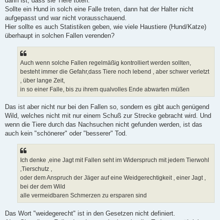
darin ist, dass sie Tiere töten.
Sollte ein Hund in solch eine Falle treten, dann hat der Halter nicht
aufgepasst und war nicht vorausschauend.
Hier sollte es auch Statistiken geben, wie viele Haustiere (Hund/Katze)
überhaupt in solchen Fallen verenden?
Auch wenn solche Fallen regelmäßig kontrolliert werden sollten,
besteht immer die Gefahr,dass Tiere noch lebend , aber schwer verletzt
, über lange Zeit,
in so einer Falle, bis zu ihrem qualvolles Ende abwarten müßen
Das ist aber nicht nur bei den Fallen so, sondern es gibt auch genügend
Wild, welches nicht mit nur einem Schuß zur Strecke gebracht wird. Und
wenn die Tiere durch das Nachsuchen nicht gefunden werden, ist das
auch kein "schönerer" oder "besserer" Tod.
Ich denke ,eine Jagt mit Fallen seht im Widerspruch mit jedem Tierwohl
,Tierschutz ,
oder dem Anspruch der Jäger auf eine Weidgerechtigkeit , einer Jagt ,
bei der dem Wild
alle vermeidbaren Schmerzen zu ersparen sind
Das Wort "weidegerecht" ist in den Gesetzen nicht definiert.