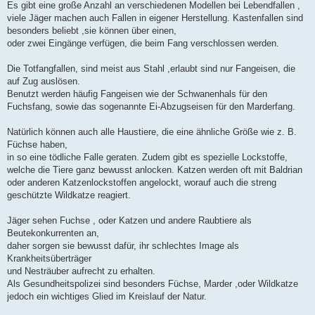
Es gibt eine große Anzahl an verschiedenen Modellen bei Lebendfallen ,
viele Jäger machen auch Fallen in eigener Herstellung. Kastenfallen sind
besonders beliebt ,sie können über einen,
oder zwei Eingänge verfügen, die beim Fang verschlossen werden.
Die Totfangfallen, sind meist aus Stahl ,erlaubt sind nur Fangeisen, die
auf Zug auslösen.
Benutzt werden häufig Fangeisen wie der Schwanenhals für den
Fuchsfang, sowie das sogenannte Ei-Abzugseisen für den Marderfang.
Natürlich können auch alle Haustiere, die eine ähnliche Größe wie z. B.
Füchse haben,
in so eine tödliche Falle geraten. Zudem gibt es spezielle Lockstoffe,
welche die Tiere ganz bewusst anlocken. Katzen werden oft mit Baldrian
oder anderen Katzenlockstoffen angelockt, worauf auch die streng
geschützte Wildkatze reagiert.
Jäger sehen Fuchse , oder Katzen und andere Raubtiere als
Beutekonkurrenten an,
daher sorgen sie bewusst dafür, ihr schlechtes Image als
Krankheitsüberträger
und Nesträuber aufrecht zu erhalten.
Als Gesundheitspolizei sind besonders Füchse, Marder ,oder Wildkatze
jedoch ein wichtiges Glied im Kreislauf der Natur.