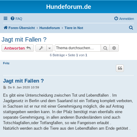
Hundeforum.de
FAQ
Anmelden
S
Foren-Übersicht
Hundeforum
Tiere in Not
u
Jagt mit Fallen ?
c
Suche
Erweiterte
Antworten
h
6 Beiträge • Seite
1
von
1
e
Fritz
Jagt mit Fallen ?
B
Do 9. Jan 2020 10:59
e
i
Es gibt eine Unterscheidung zwischen Tot und Lebendfallen . Im
t
Jagdgesetz in Berlin und dem Saarland ist ein Totfang komplett verboten,
r
a
in Sachsen ist er nur mit einer Genehmigung möglich, die auf Antrag
g
stattgegeben werden kann. In der Pfalz benötigt man ebenfalls eine
separate Genehmigung, in allen anderen Bundesländern sind auch
Totschlagfallen,oder Totfangfallen, so wie Fangeisen erlaubt .
Natürlich werden auch die Tiere aus den Lebendfallen am Ende getötet .