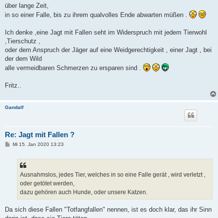
über lange Zeit,
in so einer Falle, bis zu ihrem qualvolles Ende abwarten müßen .
Ich denke ,eine Jagt mit Fallen seht im Widerspruch mit jedem Tierwohl
,Tierschutz ,
oder dem Anspruch der Jäger auf eine Weidgerechtigkeit , einer Jagt , bei
der dem Wild
alle vermeidbaren Schmerzen zu ersparen sind .
Fritz..
Gandalf
Re: Jagt mit Fallen ?
B
Mi 15. Jan 2020 13:23
e
i
t
r
a
Ausnahmslos, jedes Tier, welches in so eine Falle gerät , wird verletzt ,
g
oder getötet werden,
dazu gehören auch Hunde, oder unsere Katzen.
Da sich diese Fallen "Totfangfallen" nennen, ist es doch klar, das ihr Sinn