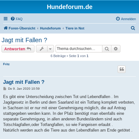
Hundeforum.de
FAQ
Anmelden
S
Foren-Übersicht
Hundeforum
Tiere in Not
u
Jagt mit Fallen ?
c
Suche
Erweiterte
Antworten
h
6 Beiträge • Seite
1
von
1
e
Fritz
Jagt mit Fallen ?
B
Do 9. Jan 2020 10:59
e
i
Es gibt eine Unterscheidung zwischen Tot und Lebendfallen . Im
t
Jagdgesetz in Berlin und dem Saarland ist ein Totfang komplett verboten,
r
a
in Sachsen ist er nur mit einer Genehmigung möglich, die auf Antrag
g
stattgegeben werden kann. In der Pfalz benötigt man ebenfalls eine
separate Genehmigung, in allen anderen Bundesländern sind auch
Totschlagfallen,oder Totfangfallen, so wie Fangeisen erlaubt .
Natürlich werden auch die Tiere aus den Lebendfallen am Ende getötet .