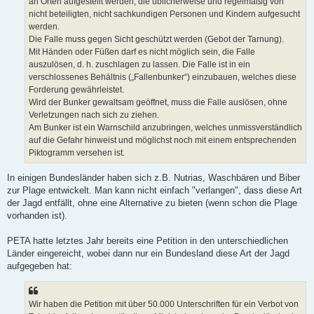
an Orten aufgestellt werden, die üblicherweise und regelmäßig von
nicht beteiligten, nicht sachkundigen Personen und Kindern aufgesucht
werden.
Die Falle muss gegen Sicht geschützt werden (Gebot der Tarnung).
Mit Händen oder Füßen darf es nicht möglich sein, die Falle
auszulösen, d. h. zuschlagen zu lassen. Die Falle ist in ein
verschlossenes Behältnis („Fallenbunker“) einzubauen, welches diese
Forderung gewährleistet.
Wird der Bunker gewaltsam geöffnet, muss die Falle auslösen, ohne
Verletzungen nach sich zu ziehen.
Am Bunker ist ein Warnschild anzubringen, welches unmissverständlich
auf die Gefahr hinweist und möglichst noch mit einem entsprechenden
Piktogramm versehen ist.
In einigen Bundesländer haben sich z.B. Nutrias, Waschbären und Biber
zur Plage entwickelt. Man kann nicht einfach "verlangen", dass diese Art
der Jagd entfällt, ohne eine Alternative zu bieten (wenn schon die Plage
vorhanden ist).
PETA hatte letztes Jahr bereits eine Petition in den unterschiedlichen
Länder eingereicht, wobei dann nur ein Bundesland diese Art der Jagd
aufgegeben hat:
Wir haben die Petition mit über 50.000 Unterschriften für ein Verbot von