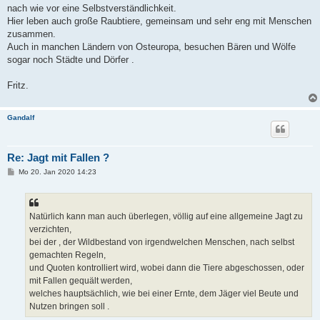
nach wie vor eine Selbstverständlichkeit.
Hier leben auch große Raubtiere, gemeinsam und sehr eng mit Menschen
zusammen.
Auch in manchen Ländern von Osteuropa, besuchen Bären und Wölfe
sogar noch Städte und Dörfer .
Fritz.
Gandalf
Re: Jagt mit Fallen ?
B
Mo 20. Jan 2020 14:23
e
i
t
r
a
Natürlich kann man auch überlegen, völlig auf eine allgemeine Jagt zu
g
verzichten,
bei der , der Wildbestand von irgendwelchen Menschen, nach selbst
gemachten Regeln,
und Quoten kontrolliert wird, wobei dann die Tiere abgeschossen, oder
mit Fallen gequält werden,
welches hauptsächlich, wie bei einer Ernte, dem Jäger viel Beute und
Nutzen bringen soll .