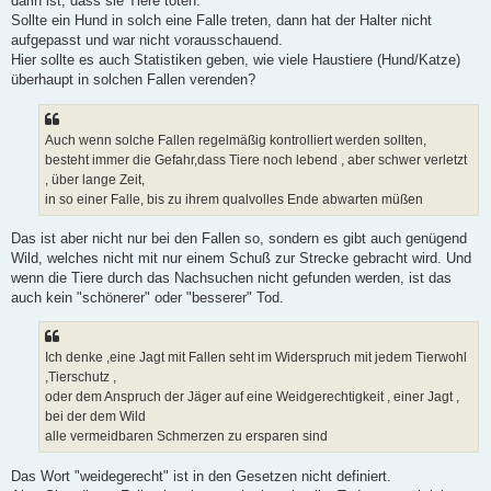
darin ist, dass sie Tiere töten.
Sollte ein Hund in solch eine Falle treten, dann hat der Halter nicht
aufgepasst und war nicht vorausschauend.
Hier sollte es auch Statistiken geben, wie viele Haustiere (Hund/Katze)
überhaupt in solchen Fallen verenden?
Auch wenn solche Fallen regelmäßig kontrolliert werden sollten,
besteht immer die Gefahr,dass Tiere noch lebend , aber schwer verletzt
, über lange Zeit,
in so einer Falle, bis zu ihrem qualvolles Ende abwarten müßen
Das ist aber nicht nur bei den Fallen so, sondern es gibt auch genügend
Wild, welches nicht mit nur einem Schuß zur Strecke gebracht wird. Und
wenn die Tiere durch das Nachsuchen nicht gefunden werden, ist das
auch kein "schönerer" oder "besserer" Tod.
Ich denke ,eine Jagt mit Fallen seht im Widerspruch mit jedem Tierwohl
,Tierschutz ,
oder dem Anspruch der Jäger auf eine Weidgerechtigkeit , einer Jagt ,
bei der dem Wild
alle vermeidbaren Schmerzen zu ersparen sind
Das Wort "weidegerecht" ist in den Gesetzen nicht definiert.