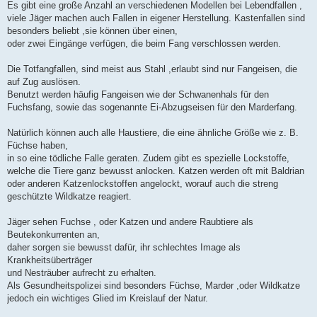
Es gibt eine große Anzahl an verschiedenen Modellen bei Lebendfallen ,
viele Jäger machen auch Fallen in eigener Herstellung. Kastenfallen sind
besonders beliebt ,sie können über einen,
oder zwei Eingänge verfügen, die beim Fang verschlossen werden.
Die Totfangfallen, sind meist aus Stahl ,erlaubt sind nur Fangeisen, die
auf Zug auslösen.
Benutzt werden häufig Fangeisen wie der Schwanenhals für den
Fuchsfang, sowie das sogenannte Ei-Abzugseisen für den Marderfang.
Natürlich können auch alle Haustiere, die eine ähnliche Größe wie z. B.
Füchse haben,
in so eine tödliche Falle geraten. Zudem gibt es spezielle Lockstoffe,
welche die Tiere ganz bewusst anlocken. Katzen werden oft mit Baldrian
oder anderen Katzenlockstoffen angelockt, worauf auch die streng
geschützte Wildkatze reagiert.
Jäger sehen Fuchse , oder Katzen und andere Raubtiere als
Beutekonkurrenten an,
daher sorgen sie bewusst dafür, ihr schlechtes Image als
Krankheitsüberträger
und Nesträuber aufrecht zu erhalten.
Als Gesundheitspolizei sind besonders Füchse, Marder ,oder Wildkatze
jedoch ein wichtiges Glied im Kreislauf der Natur.