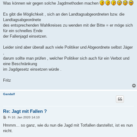
Was können wir gegen solche Jagdmethoden machen
Es gibt die Möglichkeit , sich an den Landtagsabgeordneten bzw. die
Landtagsabgeordnete
des entsprechenden Wahlkreises zu wenden mit der Bitte = er möge sich
für ein schnelles Ende
der Fallenjagd einsetzen.
Leider sind aber überall auch viele Politiker und Abgeordnete selbst Jäger
,
darum sollte man prüfen , welcher Politiker sich auch für ein Verbot und
eine Beschränkung
im Jagdgesetz einsetzen würde .
Fritz
Gandalf
Re: Jagt mit Fallen ?
B
Fr 10. Jan 2020 14:10
e
i
Hmmm... so ganz, wie du nun die Jagd mit Totfallen darstellst, ist es nun
t
nicht.
r
a