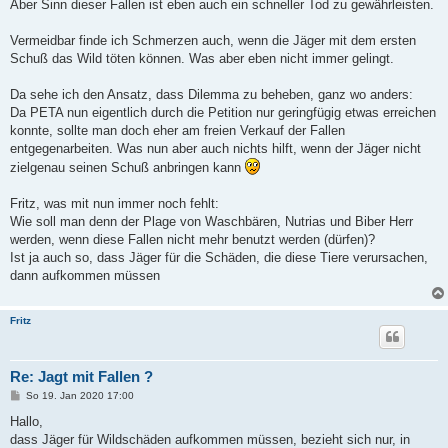
Aber Sinn dieser Fallen ist eben auch ein schneller Tod zu gewährleisten.
Vermeidbar finde ich Schmerzen auch, wenn die Jäger mit dem ersten
Schuß das Wild töten können. Was aber eben nicht immer gelingt.
Da sehe ich den Ansatz, dass Dilemma zu beheben, ganz wo anders:
Da PETA nun eigentlich durch die Petition nur geringfügig etwas erreichen
konnte, sollte man doch eher am freien Verkauf der Fallen
entgegenarbeiten. Was nun aber auch nichts hilft, wenn der Jäger nicht
zielgenau seinen Schuß anbringen kann
Fritz, was mit nun immer noch fehlt:
Wie soll man denn der Plage von Waschbären, Nutrias und Biber Herr
werden, wenn diese Fallen nicht mehr benutzt werden (dürfen)?
Ist ja auch so, dass Jäger für die Schäden, die diese Tiere verursachen,
dann aufkommen müssen
Fritz
Re: Jagt mit Fallen ?
B
So 19. Jan 2020 17:00
e
i
Hallo,
t
dass Jäger für Wildschäden aufkommen müssen, bezieht sich nur, in
r