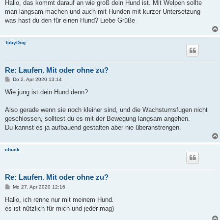
i
Hallo, das kommt darauf an wie groß dein Hund ist. Mit Welpen sollte
t
man langsam machen und auch mit Hunden mit kurzer Untersetzung -
r
a
was hast du den für einen Hund? Liebe Grüße
g
TobyDog
Re: Laufen. Mit oder ohne zu?
B
Do 2. Apr 2020 13:14
e
i
Wie jung ist dein Hund denn?
t
r
a
Also gerade wenn sie noch kleiner sind, und die Wachstumsfugen nicht
g
geschlossen, solltest du es mit der Bewegung langsam angehen.
Du kannst es ja aufbauend gestalten aber nie überanstrengen.
chuck
Re: Laufen. Mit oder ohne zu?
B
Mo 27. Apr 2020 12:16
e
i
Hallo, ich renne nur mit meinem Hund.
t
es ist nützlich für mich und jeder mag)
r
a