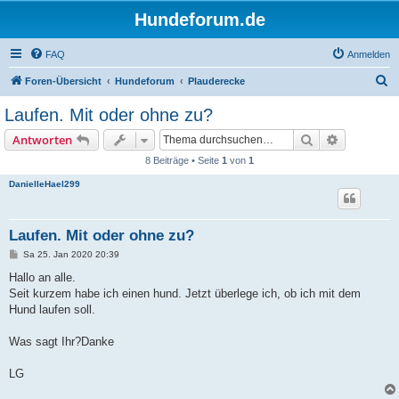
Hundeforum.de
FAQ
Anmelden
S
Foren-Übersicht
Hundeforum
Plauderecke
u
Laufen. Mit oder ohne zu?
c
Suche
Erweiterte
Antworten
h
8 Beiträge • Seite
1
von
1
e
DanielleHael299
Laufen. Mit oder ohne zu?
B
Sa 25. Jan 2020 20:39
e
i
Hallo an alle.
t
Seit kurzem habe ich einen hund. Jetzt überlege ich, ob ich mit dem
r
a
Hund laufen soll.
g
Was sagt Ihr?Danke
LG