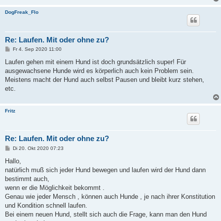
g
DogFreak_Flo
Re: Laufen. Mit oder ohne zu?
B
Fr 4. Sep 2020 11:00
e
i
Laufen gehen mit einem Hund ist doch grundsätzlich super! Für
t
ausgewachsene Hunde wird es körperlich auch kein Problem sein.
r
a
Meistens macht der Hund auch selbst Pausen und bleibt kurz stehen,
g
etc.
Fritz
Re: Laufen. Mit oder ohne zu?
B
Di 20. Okt 2020 07:23
e
i
Hallo,
t
natürlich muß sich jeder Hund bewegen und laufen wird der Hund dann
r
a
bestimmt auch,
g
wenn er die Möglichkeit bekommt .
Genau wie jeder Mensch , können auch Hunde , je nach ihrer Konstitution
und Kondition schnell laufen.
Bei einem neuen Hund, stellt sich auch die Frage, kann man den Hund