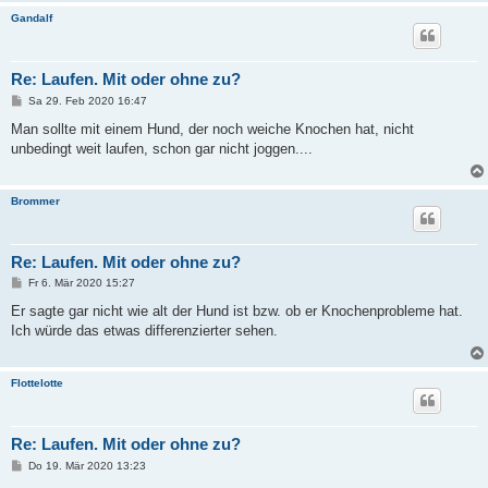
Gandalf
Re: Laufen. Mit oder ohne zu?
B
Sa 29. Feb 2020 16:47
e
i
Man sollte mit einem Hund, der noch weiche Knochen hat, nicht
t
unbedingt weit laufen, schon gar nicht joggen....
r
a
g
Brommer
Re: Laufen. Mit oder ohne zu?
B
Fr 6. Mär 2020 15:27
e
i
Er sagte gar nicht wie alt der Hund ist bzw. ob er Knochenprobleme hat.
t
Ich würde das etwas differenzierter sehen.
r
a
g
Flottelotte
Re: Laufen. Mit oder ohne zu?
B
Do 19. Mär 2020 13:23
e