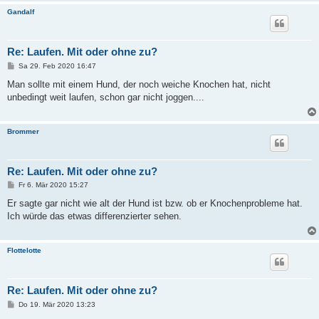
Gandalf
Re: Laufen. Mit oder ohne zu?
B
Sa 29. Feb 2020 16:47
e
i
Man sollte mit einem Hund, der noch weiche Knochen hat, nicht
t
unbedingt weit laufen, schon gar nicht joggen....
r
a
g
Brommer
Re: Laufen. Mit oder ohne zu?
B
Fr 6. Mär 2020 15:27
e
i
Er sagte gar nicht wie alt der Hund ist bzw. ob er Knochenprobleme hat.
t
Ich würde das etwas differenzierter sehen.
r
a
g
Flottelotte
Re: Laufen. Mit oder ohne zu?
B
Do 19. Mär 2020 13:23
e