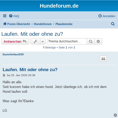
Hundeforum.de
FAQ
Anmelden
S
Foren-Übersicht
Hundeforum
Plauderecke
u
Laufen. Mit oder ohne zu?
c
Suche
Erweiterte
Antworten
h
8 Beiträge • Seite
1
von
1
e
DanielleHael299
Laufen. Mit oder ohne zu?
B
Sa 25. Jan 2020 20:39
e
i
Hallo an alle.
t
Seit kurzem habe ich einen hund. Jetzt überlege ich, ob ich mit dem
r
a
Hund laufen soll.
g
Was sagt Ihr?Danke
LG