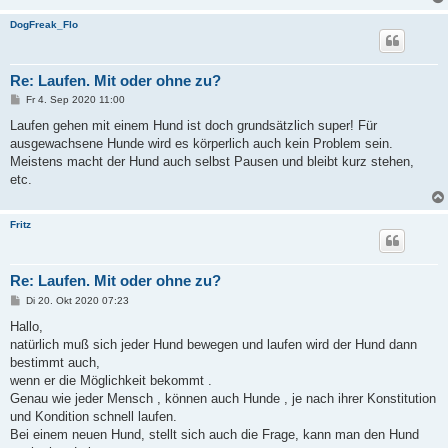
g
DogFreak_Flo
Re: Laufen. Mit oder ohne zu?
B
Fr 4. Sep 2020 11:00
e
i
Laufen gehen mit einem Hund ist doch grundsätzlich super! Für
t
ausgewachsene Hunde wird es körperlich auch kein Problem sein.
r
a
Meistens macht der Hund auch selbst Pausen und bleibt kurz stehen,
g
etc.
Fritz
Re: Laufen. Mit oder ohne zu?
B
Di 20. Okt 2020 07:23
e
i
Hallo,
t
natürlich muß sich jeder Hund bewegen und laufen wird der Hund dann
r
a
bestimmt auch,
g
wenn er die Möglichkeit bekommt .
Genau wie jeder Mensch , können auch Hunde , je nach ihrer Konstitution
und Kondition schnell laufen.
Bei einem neuen Hund, stellt sich auch die Frage, kann man den Hund