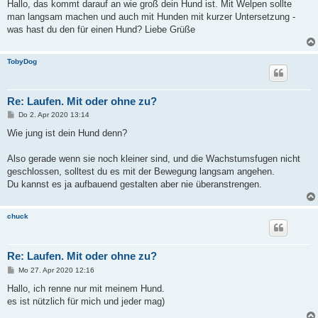
i
Hallo, das kommt darauf an wie groß dein Hund ist. Mit Welpen sollte
t
man langsam machen und auch mit Hunden mit kurzer Untersetzung -
r
a
was hast du den für einen Hund? Liebe Grüße
g
TobyDog
Re: Laufen. Mit oder ohne zu?
B
Do 2. Apr 2020 13:14
e
i
Wie jung ist dein Hund denn?
t
r
a
Also gerade wenn sie noch kleiner sind, und die Wachstumsfugen nicht
g
geschlossen, solltest du es mit der Bewegung langsam angehen.
Du kannst es ja aufbauend gestalten aber nie überanstrengen.
chuck
Re: Laufen. Mit oder ohne zu?
B
Mo 27. Apr 2020 12:16
e
i
Hallo, ich renne nur mit meinem Hund.
t
es ist nützlich für mich und jeder mag)
r
a