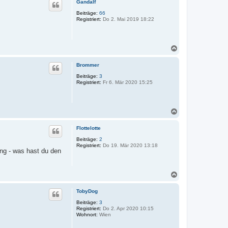
Gandalf
h
o
Beiträge:
66
Registriert:
Do 2. Mai 2019 18:22
b
e
n
N
a
c
Brommer
h
o
Beiträge:
3
Registriert:
Fr 6. Mär 2020 15:25
b
e
n
N
a
c
Flottelotte
h
o
Beiträge:
2
Registriert:
Do 19. Mär 2020 13:18
b
ng - was hast du den
e
n
N
a
c
TobyDog
h
o
Beiträge:
3
Registriert:
Do 2. Apr 2020 10:15
b
Wohnort:
Wien
e
n