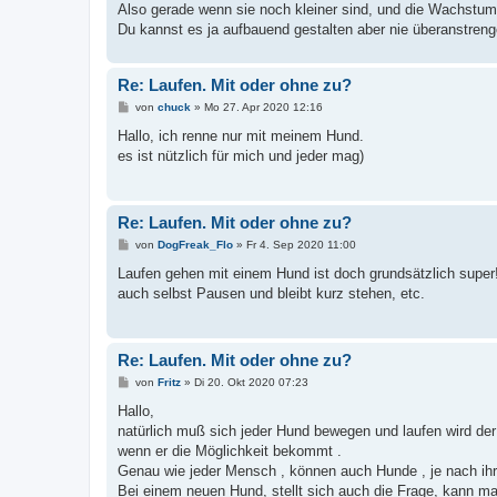
a
Also gerade wenn sie noch kleiner sind, und die Wachstu
g
Du kannst es ja aufbauend gestalten aber nie überanstreng
Re: Laufen. Mit oder ohne zu?
B
von
chuck
»
Mo 27. Apr 2020 12:16
e
i
Hallo, ich renne nur mit meinem Hund.
t
es ist nützlich für mich und jeder mag)
r
a
g
Re: Laufen. Mit oder ohne zu?
B
von
DogFreak_Flo
»
Fr 4. Sep 2020 11:00
e
i
Laufen gehen mit einem Hund ist doch grundsätzlich supe
t
auch selbst Pausen und bleibt kurz stehen, etc.
r
a
g
Re: Laufen. Mit oder ohne zu?
B
von
Fritz
»
Di 20. Okt 2020 07:23
e
i
Hallo,
t
natürlich muß sich jeder Hund bewegen und laufen wird d
r
a
wenn er die Möglichkeit bekommt .
g
Genau wie jeder Mensch , können auch Hunde , je nach ihre
Bei einem neuen Hund, stellt sich auch die Frage, kann m