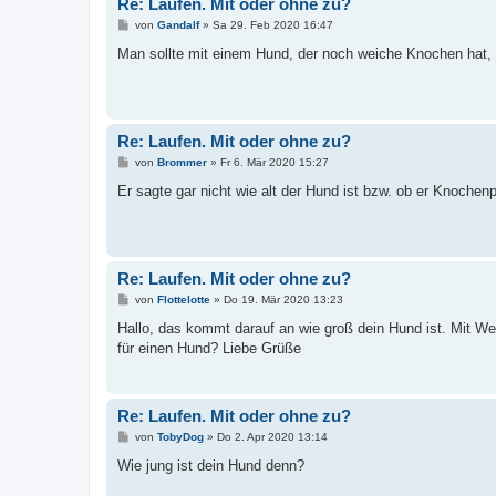
Re: Laufen. Mit oder ohne zu?
B
von
Gandalf
»
Sa 29. Feb 2020 16:47
e
i
Man sollte mit einem Hund, der noch weiche Knochen hat, ni
t
r
a
g
Re: Laufen. Mit oder ohne zu?
B
von
Brommer
»
Fr 6. Mär 2020 15:27
e
i
Er sagte gar nicht wie alt der Hund ist bzw. ob er Knochen
t
r
a
g
Re: Laufen. Mit oder ohne zu?
B
von
Flottelotte
»
Do 19. Mär 2020 13:23
e
i
Hallo, das kommt darauf an wie groß dein Hund ist. Mit 
t
für einen Hund? Liebe Grüße
r
a
g
Re: Laufen. Mit oder ohne zu?
B
von
TobyDog
»
Do 2. Apr 2020 13:14
e
i
Wie jung ist dein Hund denn?
t
r