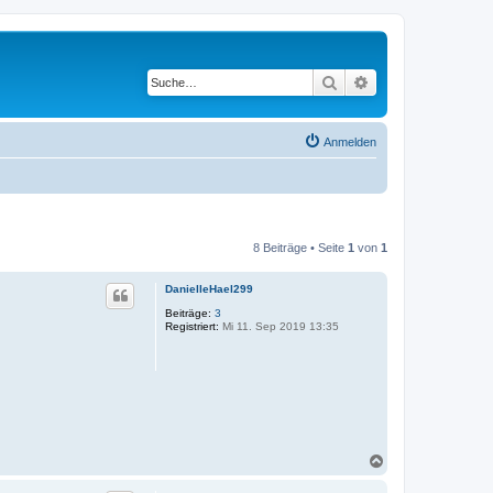
Suche
Erweiterte Suche
Anmelden
8 Beiträge • Seite
1
von
1
DanielleHael299
Beiträge:
3
Registriert:
Mi 11. Sep 2019 13:35
N
a
c