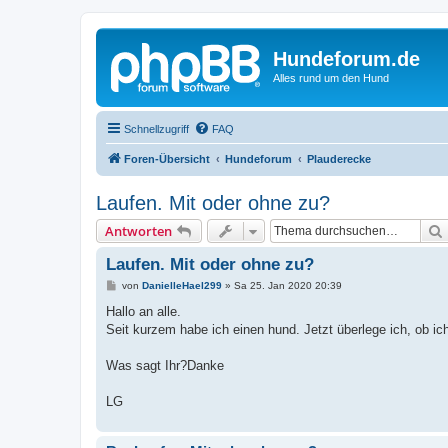
Hundeforum.de
Alles rund um den Hund
Schnellzugriff
FAQ
Foren-Übersicht
Hundeforum
Plauderecke
Laufen. Mit oder ohne zu?
Antworten
Laufen. Mit oder ohne zu?
B
von
DanielleHael299
»
Sa 25. Jan 2020 20:39
e
i
Hallo an alle.
t
Seit kurzem habe ich einen hund. Jetzt überlege ich, ob ic
r
a
g
Was sagt Ihr?Danke
LG