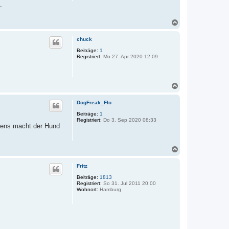
.
N
a
c
chuck
h
o
Beiträge:
1
Registriert:
Mo 27. Apr 2020 12:09
b
e
n
N
a
c
DogFreak_Flo
h
o
Beiträge:
1
Registriert:
Do 3. Sep 2020 08:33
b
stens macht der Hund
e
n
N
a
c
Fritz
h
o
Beiträge:
1813
Registriert:
So 31. Jul 2011 20:00
b
Wohnort:
Hamburg
e
n